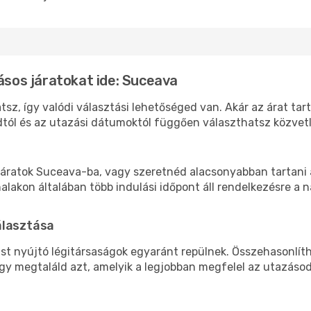
lásos járatokat ide: Suceava
sz, így valódi választási lehetőséged van. Akár az árat tar
tól és az utazási dátumoktól függően választhatsz közvetle
áratok Suceava-ba, vagy szeretnéd alacsonyabban tartani a
akon általában több indulási időpont áll rendelkezésre a na
álasztása
ást nyújtó légitársaságok egyaránt repülnek. Összehasonlít
ogy megtaláld azt, amelyik a legjobban megfelel az utazáso