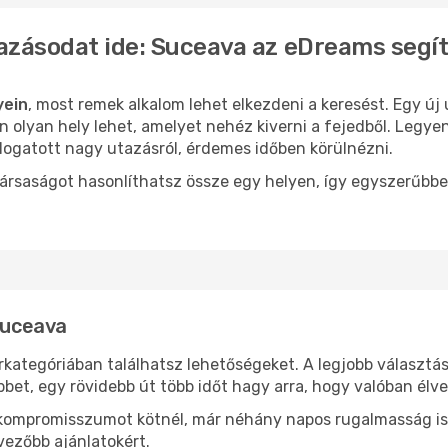
azásodat ide: Suceava az eDreams segí
yein
, most remek alkalom lehet elkezdeni a keresést. Egy új
olyan hely lehet, amelyet nehéz kiverni a fejedből. Legyen
logatott nagy utazásról, érdemes időben körülnézni.
ársaságot hasonlíthatsz össze egy helyen, így egyszerűbbe
 Suceava
rkategóriában találhatsz lehetőségeket. A legjobb választá
bbet, egy rövidebb út több időt hagy arra, hogy valóban élve
ok kompromisszumot kötnél, már néhány napos rugalmasság is
vezőbb ajánlatokért.