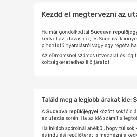
Kezdd el megtervezni az ut
Ha már gondolkodtál
Suceava repülőjeg
kedvet az utazáshoz, és Suceava könnyen 
pihentető nyaralásról vagy egy régóta ha
Az eDreamsnél számos útvonalat és légit
költségkeretedhez illő járatot.
Találd meg a legjobb árakat ide:
A
Suceava repülőjegyei
között sokféle á
az utazás során. Ha az idő számít a legtö
Ha inkább spórolnál anélkül, hogy túl s
és indulási repülőteret is megnézni a ked