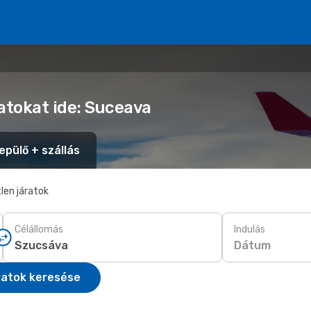
atokat ide: Suceava
epülő + szállás
len járatok
Célállomás
Indulás
Dátum
ratok keresése