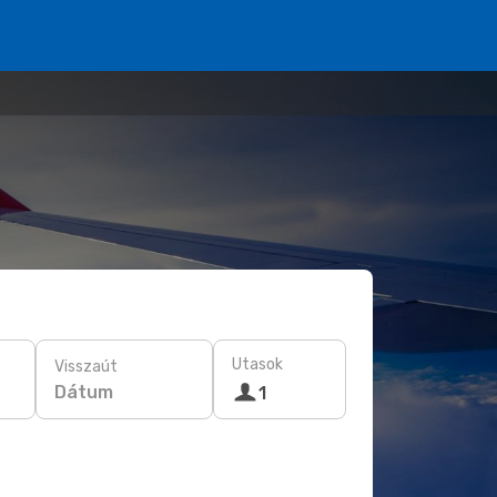
Utasok
Visszaút
Dátum
1