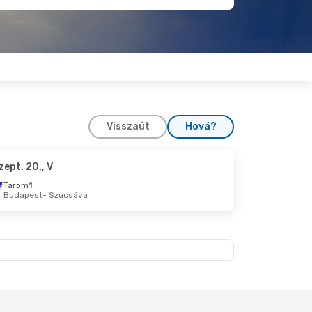
Visszaút
Hová?
zept. 20., V
Tarom
1
Budapest
- Szucsáva