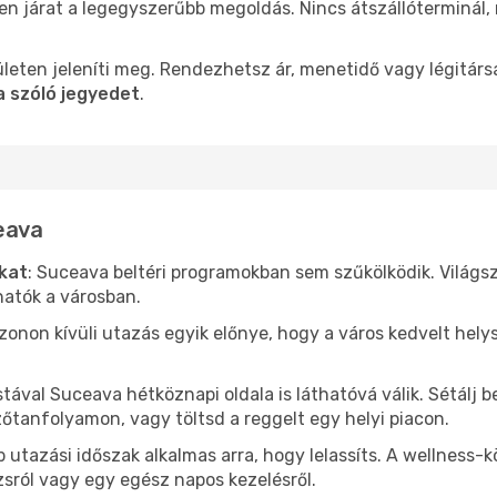
len járat a legegyszerűbb megoldás. Nincs átszállóterminál,
leten jeleníti meg. Rendezhetsz ár, menetidő vagy légitárs
a szóló jegyedet
.
eava
ókat
: Suceava beltéri programokban sem szűkölködik. Világs
hatók a városban.
ezonon kívüli utazás egyik előnye, hogy a város kedvelt hel
stával Suceava hétköznapi oldala is láthatóvá válik. Sétálj
zőtanfolyamon, vagy töltsd a reggelt egy helyi piacon.
 utazási időszak alkalmas arra, hogy lelassíts. A wellness-
sról vagy egy egész napos kezelésről.