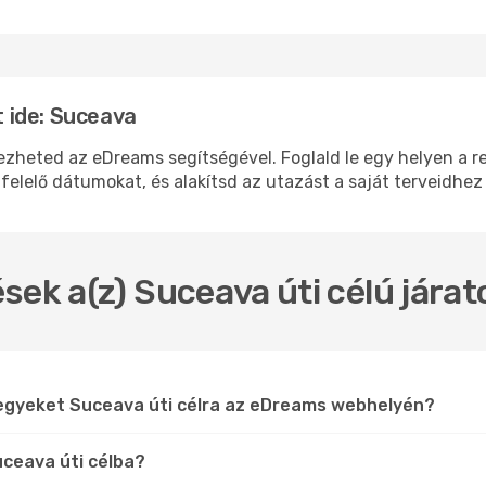
 ide: Suceava
eted az eDreams segítségével. Foglald le egy helyen a repü
felelő dátumokat, és alakítsd az utazást a saját terveidhez
sek a(z) Suceava úti célú jára
jegyeket Suceava úti célra az eDreams webhelyén?
uceava úti célba?