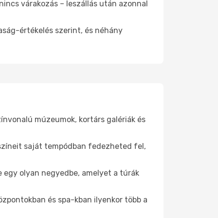
 nincs várakozás – leszállás után azonnal
aság-értékelés szerint, és néhány
zínvonalú múzeumok, kortárs galériák és
yszíneit saját tempódban fedezheted fel,
 be egy olyan negyedbe, amelyet a túrák
központokban és spa-kban ilyenkor több a