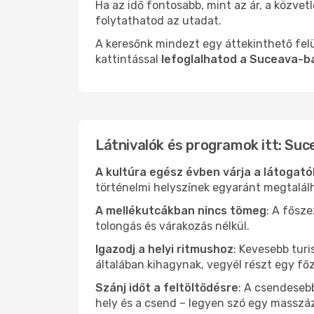
Ha az idő fontosabb, mint az ár, a közvet
folytathatod az utadat.
A keresőnk mindezt egy áttekinthető felü
kattintással
lefoglalhatod a Suceava-b
Látnivalók és programok itt: Suc
A kultúra egész évben várja a látogat
történelmi helyszínek egyaránt megtalál
A mellékutcákban nincs tömeg
: A fősz
tolongás és várakozás nélkül.
Igazodj a helyi ritmushoz
: Kevesebb turi
általában kihagynak, vegyél részt egy fő
Szánj időt a feltöltődésre
: A csendesebb
hely és a csend – legyen szó egy masszáz