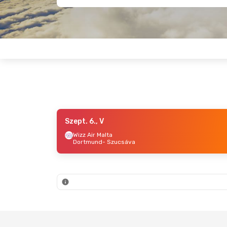
Szept. 6., V
Szept. 19., Szo
- Szept. 20., V
Aug. 29.
Wizz Air Malta
Dortmund
- Szucsáva
Tarom
Wizz Ai
Bukarest
- Szucsáva
Londo
Tarom
Wizz Ai
Szucsáva
- Bukarest
Szucs