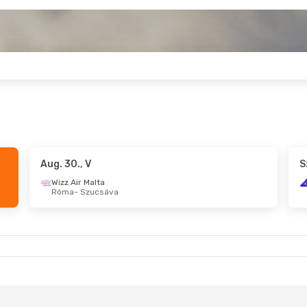
Aug. 30., V
S
, Szo
- Szept. 2., Sze
Wizz Air Malta
Róma
- Szucsáva
r Malta
n
- Szucsáva
r Malta
áva
- London