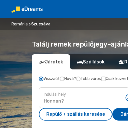
Románia
Szucsáva
Találj remek repülőjegy-ajánl
Járatok
Szállások
R
Visszaút
Hová?
Több város
Csak közvet
Indulási hely
Repülő + szállás keresése
Já