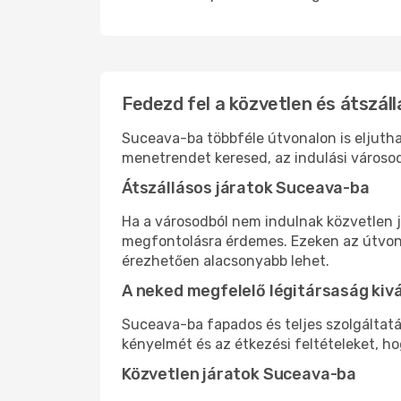
Fedezd fel a közvetlen és átszál
Suceava-ba többféle útvonalon is eljuthat
menetrendet keresed, az indulási városod
Átszállásos járatok Suceava-ba
Ha a városodból nem indulnak közvetlen j
megfontolásra érdemes. Ezeken az útvonal
érezhetően alacsonyabb lehet.
A neked megfelelő légitársaság kiv
Suceava-ba fapados és teljes szolgáltat
kényelmét és az étkezési feltételeket, h
Közvetlen járatok Suceava-ba