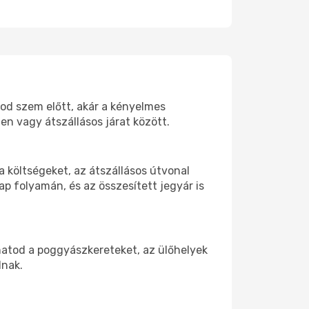
tod szem előtt, akár a kényelmes
n vagy átszállásos járat között.
 költségeket, az átszállásos útvonal
p folyamán, és az összesített jegyár is
hatod a poggyászkereteket, az ülőhelyek
dnak.