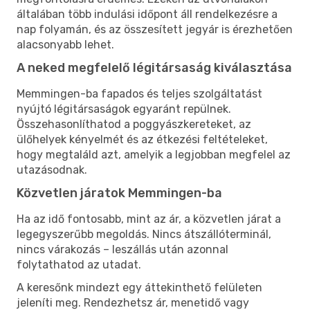
általában több indulási időpont áll rendelkezésre a
nap folyamán, és az összesített jegyár is érezhetően
alacsonyabb lehet.
A neked megfelelő légitársaság kiválasztása
Memmingen-ba fapados és teljes szolgáltatást
nyújtó légitársaságok egyaránt repülnek.
Összehasonlíthatod a poggyászkereteket, az
ülőhelyek kényelmét és az étkezési feltételeket,
hogy megtaláld azt, amelyik a legjobban megfelel az
utazásodnak.
Közvetlen járatok Memmingen-ba
Ha az idő fontosabb, mint az ár, a közvetlen járat a
legegyszerűbb megoldás. Nincs átszállóterminál,
nincs várakozás – leszállás után azonnal
folytathatod az utadat.
A keresőnk mindezt egy áttekinthető felületen
jeleníti meg. Rendezhetsz ár, menetidő vagy