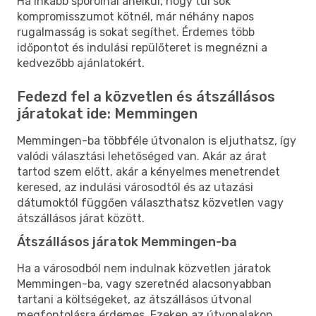
Ha inkább spórolnál anélkül, hogy túl sok
kompromisszumot kötnél, már néhány napos
rugalmasság is sokat segíthet. Érdemes több
időpontot és indulási repülőteret is megnézni a
kedvezőbb ajánlatokért.
Fedezd fel a közvetlen és átszállásos
járatokat ide: Memmingen
Memmingen-ba többféle útvonalon is eljuthatsz, így
valódi választási lehetőséged van. Akár az árat
tartod szem előtt, akár a kényelmes menetrendet
keresed, az indulási városodtól és az utazási
dátumoktól függően választhatsz közvetlen vagy
átszállásos járat között.
Átszállásos járatok Memmingen-ba
Ha a városodból nem indulnak közvetlen járatok
Memmingen-ba, vagy szeretnéd alacsonyabban
tartani a költségeket, az átszállásos útvonal
megfontolásra érdemes. Ezeken az útvonalakon