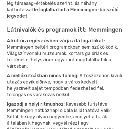
légitársaság-értékelés szerint, és néhány
kattintással
lefoglalhatod a Memmingen-ba szóló
jegyedet
.
Látnivalók és programok itt: Memmingen
A kultúra egész évben várja a látogatókat
:
Memmingen beltéri programokban sem szűkölködik.
Világszínvonalú múzeumok, kortárs galériák és
történelmi helyszínek egyaránt megtalálhatók a
városban.
A mellékutcákban nincs tömeg
: A főszezonon kívüli
utazás egyik előnye, hogy a város kedvelt
helyszíneit saját tempódban fedezheted fel,
tolongás és várakozás nélkül.
Igazodj a helyi ritmushoz
: Kevesebb turistával
Memmingen hétköznapi oldala is láthatóvá válik.
Sétálj be egy olyan negyedbe, amelyet a túrák
általában kihagynak, vegyél részt egy