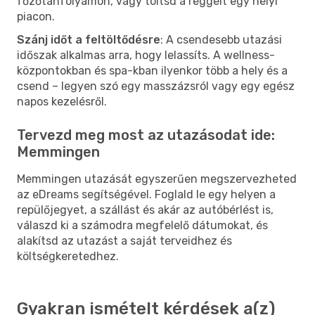
főzőtanfolyamon, vagy töltsd a reggelt egy helyi
piacon.
Szánj időt a feltöltődésre
: A csendesebb utazási
időszak alkalmas arra, hogy lelassíts. A wellness-
központokban és spa-kban ilyenkor több a hely és a
csend – legyen szó egy masszázsról vagy egy egész
napos kezelésről.
Tervezd meg most az utazásodat ide:
Memmingen
Memmingen utazását egyszerűen megszervezheted
az eDreams segítségével. Foglald le egy helyen a
repülőjegyet, a szállást és akár az autóbérlést is,
válaszd ki a számodra megfelelő dátumokat, és
alakítsd az utazást a saját terveidhez és
költségkeretedhez.
Gyakran ismételt kérdések a(z)