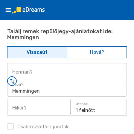
Találj remek repülőjegy-ajánlatokat ide:
Memmingen
Visszaút
Hová?
Honnan?
Hová?
Memmingen
Utasok
Mikor?
1 felnőtt
Csak közvetlen járatok