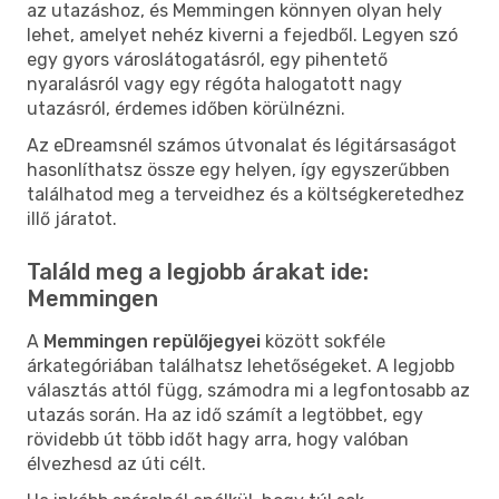
az utazáshoz, és Memmingen könnyen olyan hely
lehet, amelyet nehéz kiverni a fejedből. Legyen szó
egy gyors városlátogatásról, egy pihentető
nyaralásról vagy egy régóta halogatott nagy
utazásról, érdemes időben körülnézni.
Az eDreamsnél számos útvonalat és légitársaságot
hasonlíthatsz össze egy helyen, így egyszerűbben
találhatod meg a terveidhez és a költségkeretedhez
illő járatot.
Találd meg a legjobb árakat ide:
Memmingen
A
Memmingen repülőjegyei
között sokféle
árkategóriában találhatsz lehetőségeket. A legjobb
választás attól függ, számodra mi a legfontosabb az
utazás során. Ha az idő számít a legtöbbet, egy
rövidebb út több időt hagy arra, hogy valóban
élvezhesd az úti célt.