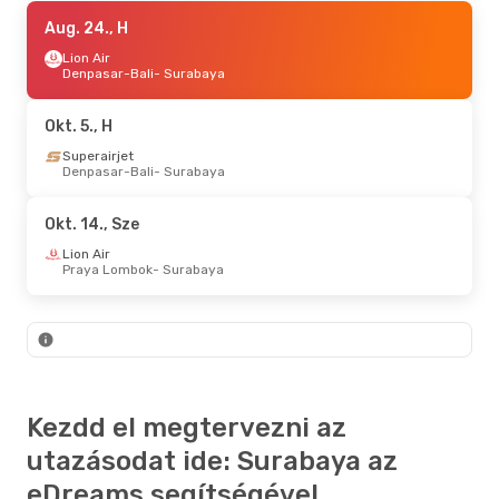
Szept. 30., Sze
Aug. 24., H
- Okt. 7., Sze
Superairjet
Lion Air
Labuan Bajo
Denpasar-Bali
- Surabaya
- Surabaya
Superairjet
Surabaya
- Labuan Bajo
Okt. 5., H
Okt. 9., P
Superairjet
- Okt. 16., P
Denpasar-Bali
- Surabaya
Superairjet
Labuan Bajo
- Surabaya
Superairjet
Okt. 14., Sze
Surabaya
- Labuan Bajo
Lion Air
Praya Lombok
- Surabaya
Okt. 22., Cs
- Okt. 29., Cs
Lufthansa
2
Budapest
- Surabaya
Lufthansa
2
Surabaya
- Budapest
Kezdd el megtervezni az
utazásodat ide: Surabaya az
eDreams segítségével