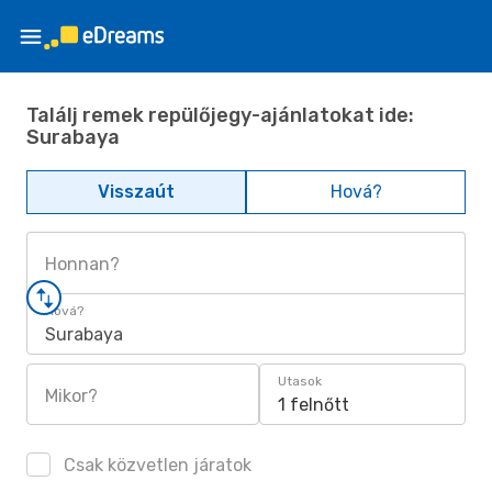
Találj remek repülőjegy-ajánlatokat ide:
Surabaya
Visszaút
Hová?
Honnan?
Hová?
Surabaya
Utasok
Mikor?
1 felnőtt
Csak közvetlen járatok