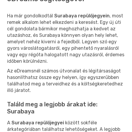
Ha már gondolkodtál
Surabaya repülőjegyein
, most
remek alkalom lehet elkezdeni a keresést. Egy új úti
cél gondolata bármikor meghozhatja a kedvet az
utazáshoz, és Surabaya könnyen olyan hely lehet,
amelyet nehéz kiverni a fejedből. Legyen szó egy
gyors városlátogatásról, egy pihentető nyaralásról
vagy egy régóta halogatott nagy utazásról, érdemes
időben körülnézni.
Az eDreamsnél számos útvonalat és légitársaságot
hasonlíthatsz össze egy helyen, így egyszerűbben
találhatod meg a terveidhez és a költségkeretedhez
illő járatot.
Találd meg a legjobb árakat ide:
Surabaya
A
Surabaya repülőjegyei
között sokféle
árkategóriában találhatsz lehetőségeket. A legjobb