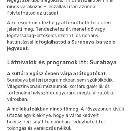
legegyszerűbb megoldás. Nincs átszállóterminál,
nincs várakozás – leszállás után azonnal
folytathatod az utadat.
A keresőnk mindezt egy áttekinthető felületen
jeleníti meg. Rendezhetsz ár, menetidő vagy
légitársaság-értékelés szerint, és néhány
kattintással
lefoglalhatod a Surabaya-ba szóló
jegyedet
.
Látnivalók és programok itt: Surabaya
A kultúra egész évben várja a látogatókat
:
Surabaya beltéri programokban sem szűkölködik.
Világszínvonalú múzeumok, kortárs galériák és
történelmi helyszínek egyaránt megtalálhatók a
városban.
A mellékutcákban nincs tömeg
: A főszezonon kívüli
utazás egyik előnye, hogy a város kedvelt
helyszíneit saját tempódban fedezheted fel,
tolongás és várakozás nélkül.