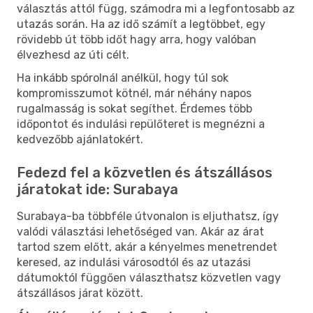
választás attól függ, számodra mi a legfontosabb az
utazás során. Ha az idő számít a legtöbbet, egy
rövidebb út több időt hagy arra, hogy valóban
élvezhesd az úti célt.
Ha inkább spórolnál anélkül, hogy túl sok
kompromisszumot kötnél, már néhány napos
rugalmasság is sokat segíthet. Érdemes több
időpontot és indulási repülőteret is megnézni a
kedvezőbb ajánlatokért.
Fedezd fel a közvetlen és átszállásos
járatokat ide: Surabaya
Surabaya-ba többféle útvonalon is eljuthatsz, így
valódi választási lehetőséged van. Akár az árat
tartod szem előtt, akár a kényelmes menetrendet
keresed, az indulási városodtól és az utazási
dátumoktól függően választhatsz közvetlen vagy
átszállásos járat között.