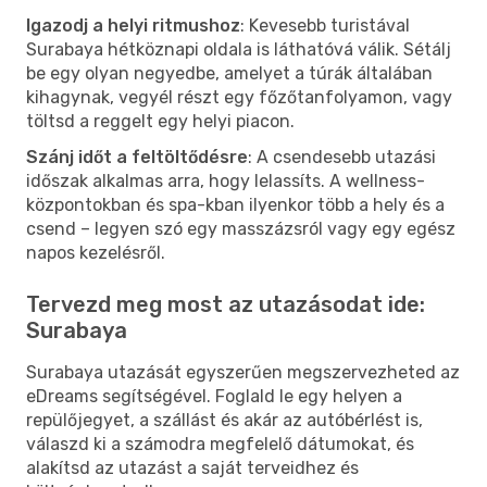
Igazodj a helyi ritmushoz
: Kevesebb turistával
Surabaya hétköznapi oldala is láthatóvá válik. Sétálj
be egy olyan negyedbe, amelyet a túrák általában
kihagynak, vegyél részt egy főzőtanfolyamon, vagy
töltsd a reggelt egy helyi piacon.
Szánj időt a feltöltődésre
: A csendesebb utazási
időszak alkalmas arra, hogy lelassíts. A wellness-
központokban és spa-kban ilyenkor több a hely és a
csend – legyen szó egy masszázsról vagy egy egész
napos kezelésről.
Tervezd meg most az utazásodat ide:
Surabaya
Surabaya utazását egyszerűen megszervezheted az
eDreams segítségével. Foglald le egy helyen a
repülőjegyet, a szállást és akár az autóbérlést is,
válaszd ki a számodra megfelelő dátumokat, és
alakítsd az utazást a saját terveidhez és