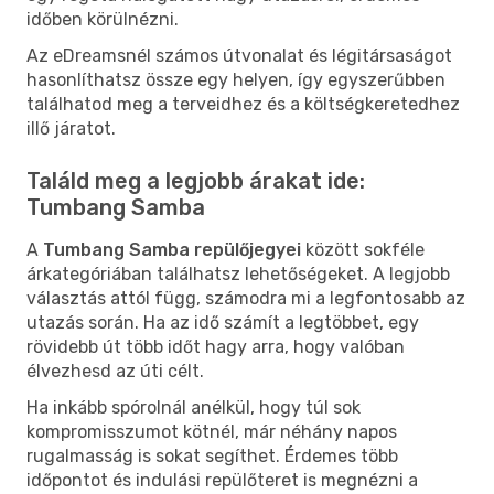
időben körülnézni.
Az eDreamsnél számos útvonalat és légitársaságot
hasonlíthatsz össze egy helyen, így egyszerűbben
találhatod meg a terveidhez és a költségkeretedhez
illő járatot.
Találd meg a legjobb árakat ide:
Tumbang Samba
A
Tumbang Samba repülőjegyei
között sokféle
árkategóriában találhatsz lehetőségeket. A legjobb
választás attól függ, számodra mi a legfontosabb az
utazás során. Ha az idő számít a legtöbbet, egy
rövidebb út több időt hagy arra, hogy valóban
élvezhesd az úti célt.
Ha inkább spórolnál anélkül, hogy túl sok
kompromisszumot kötnél, már néhány napos
rugalmasság is sokat segíthet. Érdemes több
időpontot és indulási repülőteret is megnézni a