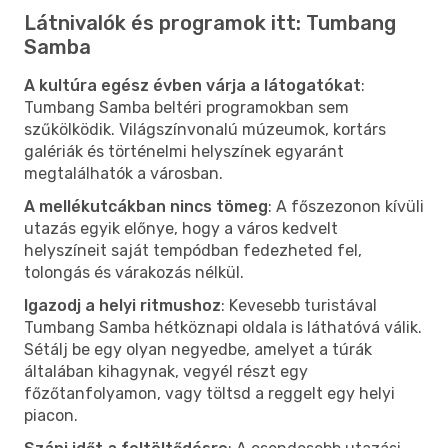
Látnivalók és programok itt: Tumbang
Samba
A kultúra egész évben várja a látogatókat
:
Tumbang Samba beltéri programokban sem
szűkölködik. Világszínvonalú múzeumok, kortárs
galériák és történelmi helyszínek egyaránt
megtalálhatók a városban.
A mellékutcákban nincs tömeg
: A főszezonon kívüli
utazás egyik előnye, hogy a város kedvelt
helyszíneit saját tempódban fedezheted fel,
tolongás és várakozás nélkül.
Igazodj a helyi ritmushoz
: Kevesebb turistával
Tumbang Samba hétköznapi oldala is láthatóvá válik.
Sétálj be egy olyan negyedbe, amelyet a túrák
általában kihagynak, vegyél részt egy
főzőtanfolyamon, vagy töltsd a reggelt egy helyi
piacon.