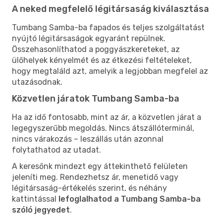
A neked megfelelő légitársaság kiválasztása
Tumbang Samba-ba fapados és teljes szolgáltatást
nyújtó légitársaságok egyaránt repülnek.
Összehasonlíthatod a poggyászkereteket, az
ülőhelyek kényelmét és az étkezési feltételeket,
hogy megtaláld azt, amelyik a legjobban megfelel az
utazásodnak.
Közvetlen járatok Tumbang Samba-ba
Ha az idő fontosabb, mint az ár, a közvetlen járat a
legegyszerűbb megoldás. Nincs átszállóterminál,
nincs várakozás – leszállás után azonnal
folytathatod az utadat.
A keresőnk mindezt egy áttekinthető felületen
jeleníti meg. Rendezhetsz ár, menetidő vagy
légitársaság-értékelés szerint, és néhány
kattintással
lefoglalhatod a Tumbang Samba-ba
szóló jegyedet
.