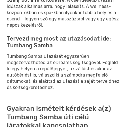
Szánj időt a feltöltődésre
: A csendesebb utazási
időszak alkalmas arra, hogy lelassíts. A wellness-
központokban és spa-kban ilyenkor több a hely és a
csend – legyen szó egy masszázsról vagy egy egész
napos kezelésről.
Tervezd meg most az utazásodat ide:
Tumbang Samba
Tumbang Samba utazását egyszerűen
megszervezheted az eDreams segítségével. Foglald
le egy helyen a repülőjegyet, a szállást és akár az
autóbérlést is, válaszd ki a számodra megfelelő
dátumokat, és alakítsd az utazást a saját terveidhez
és költségkeretedhez.
Gyakran ismételt kérdések a(z)
Tumbang Samba úti célú
járatokkal kapcsolatban