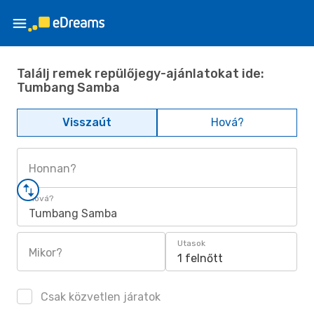
Találj remek repülőjegy-ajánlatokat ide:
Tumbang Samba
Visszaút
Hová?
Honnan?
Hová?
Tumbang Samba
Utasok
Mikor?
1 felnőtt
Csak közvetlen járatok