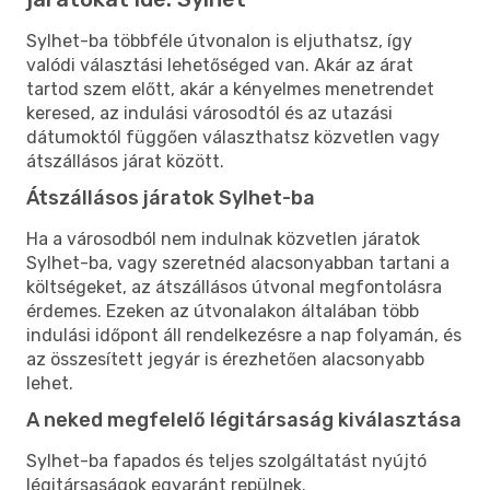
Sylhet-ba többféle útvonalon is eljuthatsz, így
valódi választási lehetőséged van. Akár az árat
tartod szem előtt, akár a kényelmes menetrendet
keresed, az indulási városodtól és az utazási
dátumoktól függően választhatsz közvetlen vagy
átszállásos járat között.
Átszállásos járatok Sylhet-ba
Ha a városodból nem indulnak közvetlen járatok
Sylhet-ba, vagy szeretnéd alacsonyabban tartani a
költségeket, az átszállásos útvonal megfontolásra
érdemes. Ezeken az útvonalakon általában több
indulási időpont áll rendelkezésre a nap folyamán, és
az összesített jegyár is érezhetően alacsonyabb
lehet.
A neked megfelelő légitársaság kiválasztása
Sylhet-ba fapados és teljes szolgáltatást nyújtó
légitársaságok egyaránt repülnek.