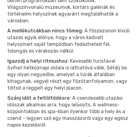
beltéri programokban sem szűkölködik.
Világszínvonalú múzeumok, kortárs galériák és
történelmi helyszínek egyaránt megtalálhatók a
városban.
A mellékutcákban nincs tömeg
: A főszezonon kívüli
utazás egyik előnye, hogy a város kedvelt
helyszíneit saját tempódban fedezheted fel,
tolongás és várakozás nélkül.
Igazodj a helyi ritmushoz
: Kevesebb turistával
Sylhet hétköznapi oldala is láthatóvá válik. Sétálj be
egy olyan negyedbe, amelyet a túrák általában
kihagynak, vegyél részt egy főzőtanfolyamon, vagy
töltsd a reggelt egy helyi piacon.
Szánj időt a feltöltődésre
: A csendesebb utazási
időszak alkalmas arra, hogy lelassíts. A wellness-
központokban és spa-kban ilyenkor több a hely és a
csend – legyen szó egy masszázsról vagy egy egész
napos kezelésről.