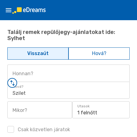
Találj remek repülőjegy-ajánlatokat ide:
Sylhet
Visszaút
Hová?
Honnan?
Hová?
Szilet
Utasok
Mikor?
1 felnőtt
Csak közvetlen járatok