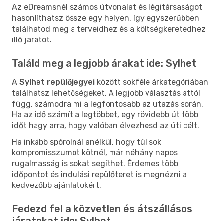
Az eDreamsnél számos útvonalat és légitársaságot
hasonlíthatsz össze egy helyen, így egyszerűbben
találhatod meg a terveidhez és a költségkeretedhez
illő járatot.
Találd meg a legjobb árakat ide: Sylhet
A
Sylhet repülőjegyei
között sokféle árkategóriában
találhatsz lehetőségeket. A legjobb választás attól
függ, számodra mi a legfontosabb az utazás során.
Ha az idő számít a legtöbbet, egy rövidebb út több
időt hagy arra, hogy valóban élvezhesd az úti célt.
Ha inkább spórolnál anélkül, hogy túl sok
kompromisszumot kötnél, már néhány napos
rugalmasság is sokat segíthet. Érdemes több
időpontot és indulási repülőteret is megnézni a
kedvezőbb ajánlatokért.
Fedezd fel a közvetlen és átszállásos
járatokat ide: Sylhet