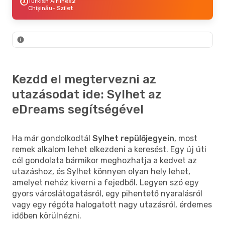
Turkish Airlines
2
Chișinău
- Szilet
Kezdd el megtervezni az
utazásodat ide: Sylhet az
eDreams segítségével
Ha már gondolkodtál
Sylhet repülőjegyein
, most
remek alkalom lehet elkezdeni a keresést. Egy új úti
cél gondolata bármikor meghozhatja a kedvet az
utazáshoz, és Sylhet könnyen olyan hely lehet,
amelyet nehéz kiverni a fejedből. Legyen szó egy
gyors városlátogatásról, egy pihentető nyaralásról
vagy egy régóta halogatott nagy utazásról, érdemes
időben körülnézni.