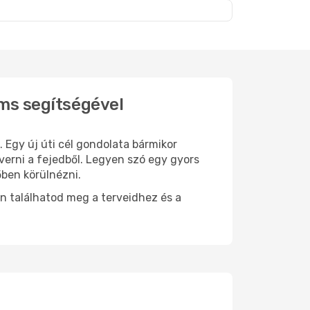
cs
ams segítségével
. Egy új úti cél gondolata bármikor
verni a fejedből. Legyen szó egy gyors
őben körülnézni.
n találhatod meg a terveidhez és a