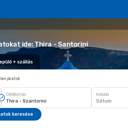
tokat ide: Thira - Santorini
epülő + szállás
len járatok
Célállomás
Indulás
Dátum
ratok keresése