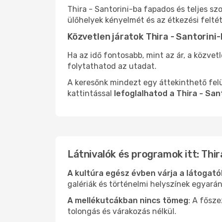
Thira - Santorini-ba fapados és teljes s
ülőhelyek kényelmét és az étkezési felté
Közvetlen járatok Thira - Santorini
Ha az idő fontosabb, mint az ár, a közvet
folytathatod az utadat.
A keresőnk mindezt egy áttekinthető felü
kattintással
lefoglalhatod a Thira - San
Látnivalók és programok itt: Thir
A kultúra egész évben várja a látogat
galériák és történelmi helyszínek egyará
A mellékutcákban nincs tömeg
: A fősz
tolongás és várakozás nélkül.