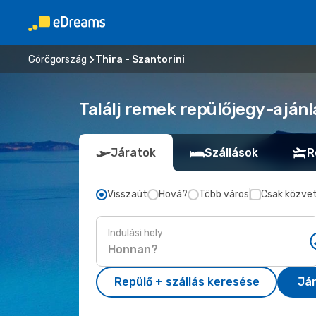
Görögország
Thira - Szantorini
Találj remek repülőjegy-ajánla
Járatok
Szállások
R
Visszaút
Hová?
Több város
Csak közvet
Indulási hely
Repülő + szállás keresése
Já