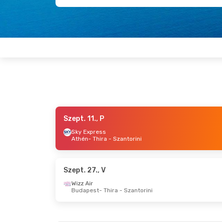
Szept. 11., P
Okt. 13., K
- Okt. 13., K
Szept. 22
Sky Express
Athén
- Thira - Szantorini
Aegean Airlines
Aegean A
Athén
- Thira - Szantorini
Athén
- 
Aegean Airlines
Aegean A
Thira - Szantorini
- Athén
Thira - 
Szept. 27., V
Wizz Air
Budapest
- Thira - Szantorini
Aug. 27., Cs
- Szept. 3., Cs
Szept. 27
Wizz Air
1
Wizz Air
Budapest
- Thira - Szantorini
Budape
Aegean Airlines
1
Wizz Air