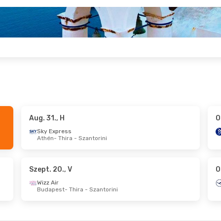
Aug. 31., H
O
., K
- Szept. 24., Cs
Szept. 7., H
- Szept. 
Sky Express
Athén
- Thira - Szantorini
irlines
Sky Express
Thira - Szantorini
Athén
- Thira - Szantor
irlines
Sky Express
Szantorini
- Athén
Thira - Szantorini
- At
Szept. 20., V
O
Wizz Air
Budapest
- Thira - Szantorini
., V
- Okt. 1., Cs
Okt. 22., Cs
- Okt. 23.
Aegean Airlines
1
st
- Thira - Szantorini
Bécs
- Thira - Szantori
Aegean Airlines
1