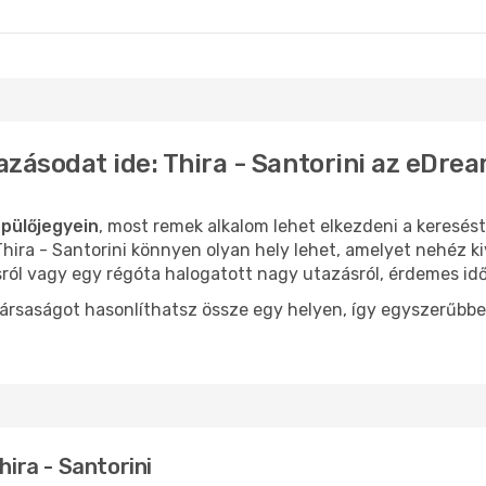
Szantorini
- Budapest
Thira - Szantorini
- Bé
azásodat ide: Thira - Santorini az eDre
epülőjegyein
, most remek alkalom lehet elkezdeni a keresést
ira - Santorini könnyen olyan hely lehet, amelyet nehéz ki
sról vagy egy régóta halogatott nagy utazásról, érdemes id
ársaságot hasonlíthatsz össze egy helyen, így egyszerűbbe
hira - Santorini