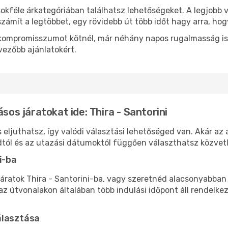
okféle árkategóriában találhatsz lehetőségeket. A legjobb 
zámít a legtöbbet, egy rövidebb út több időt hagy arra, hog
ok kompromisszumot kötnél, már néhány napos rugalmasság is
vezőbb ajánlatokért.
sos járatokat ide: Thira - Santorini
s eljuthatsz, így valódi választási lehetőséged van. Akár az
tól és az utazási dátumoktól függően választhatsz közvetle
i-ba
áratok Thira - Santorini-ba, vagy szeretnéd alacsonyabban t
 útvonalakon általában több indulási időpont áll rendelkez
álasztása