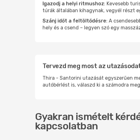
Igazodj a helyi ritmushoz
: Kevesebb turi
túrák általában kihagynak, vegyél részt 
Szánj időt a feltöltődésre
: A csendesebb
hely és a csend – legyen szó egy masszáz
Tervezd meg most az utazásodat i
Thira - Santorini utazását egyszerűen me
autóbérlést is, válaszd ki a számodra meg
Gyakran ismételt kérdés
kapcsolatban