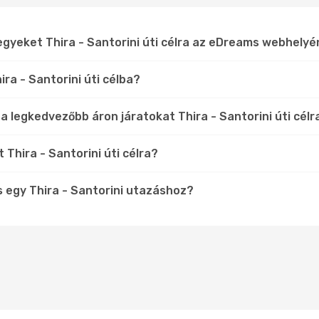
egyeket Thira - Santorini úti célra az eDreams webhelyé
ra - Santorini úti célba?
a legkedvezőbb áron járatokat Thira - Santorini úti célr
 Thira - Santorini úti célra?
 egy Thira - Santorini utazáshoz?