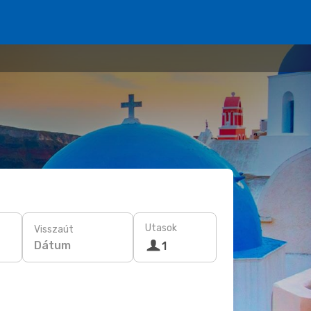
Utasok
Visszaút
Dátum
1