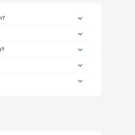
n?
a?