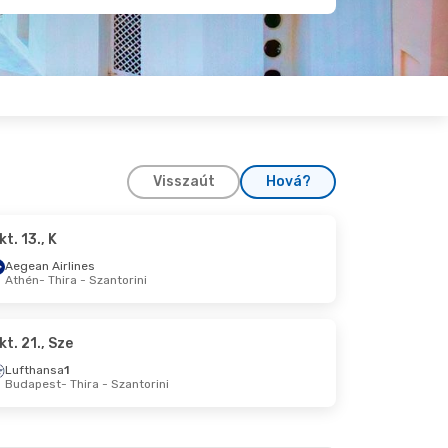
Visszaút
Hová?
kt. 13., K
12., Szo
Aegean Airlines
Athén
- Thira - Szantorini
ini
hén
kt. 21., Sze
Lufthansa
1
Budapest
- Thira - Szantorini
, P
ni