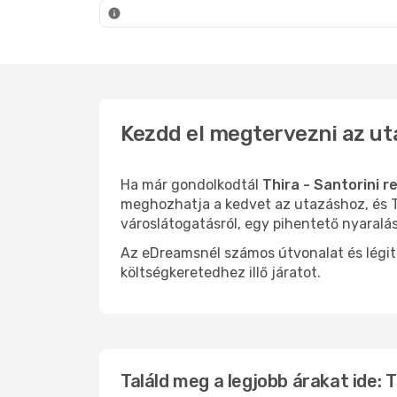
Thira - Szantorini
- Budapest
Thira - 
Kezdd el megtervezni az ut
Ha már gondolkodtál
Thira - Santorini r
meghozhatja a kedvet az utazáshoz, és Th
városlátogatásról, egy pihentető nyaralá
Az eDreamsnél számos útvonalat és légit
költségkeretedhez illő járatot.
Találd meg a legjobb árakat ide: T