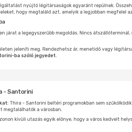
zolgáltatást nyújtó légitársaságok egyaránt repülnek. Össze
teleket, hogy megtaláld azt, amelyik a legjobban megfelel 
-ba
len járat a legegyszerűbb megoldás. Nincs átszállóterminál,
leten jeleníti meg. Rendezhetsz ár, menetidő vagy légitárs
torini-ba szóló jegyedet
.
a - Santorini
ókat
: Thira - Santorini beltéri programokban sem szűkölködi
nt megtalálhatók a városban.
ezonon kívüli utazás egyik előnye, hogy a város kedvelt hel