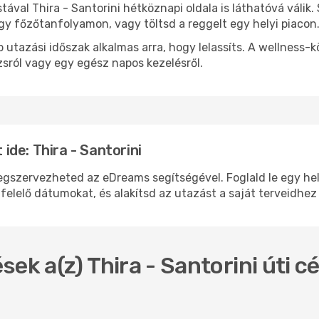
stával Thira - Santorini hétköznapi oldala is láthatóvá válik
egy főzőtanfolyamon, vagy töltsd a reggelt egy helyi piacon
 utazási időszak alkalmas arra, hogy lelassíts. A wellness-
sról vagy egy egész napos kezelésről.
de: Thira - Santorini
gszervezheted az eDreams segítségével. Foglald le egy hely
felelő dátumokat, és alakítsd az utazást a saját terveidhez
ek a(z) Thira - Santorini úti cé