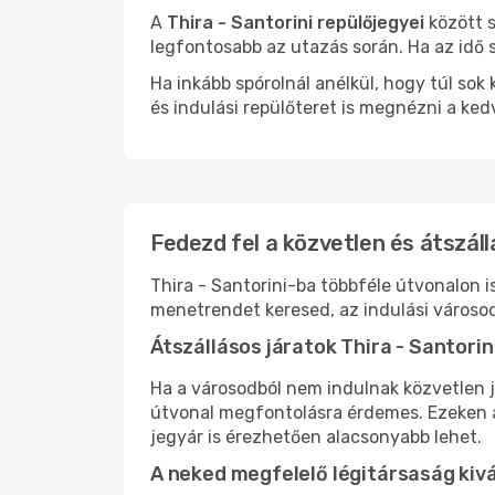
A
Thira - Santorini repülőjegyei
között s
legfontosabb az utazás során. Ha az idő s
Ha inkább spórolnál anélkül, hogy túl s
és indulási repülőteret is megnézni a ked
Fedezd fel a közvetlen és átszállá
Thira - Santorini-ba többféle útvonalon i
menetrendet keresed, az indulási városod
Átszállásos járatok Thira - Santorin
Ha a városodból nem indulnak közvetlen j
útvonal megfontolásra érdemes. Ezeken az
jegyár is érezhetően alacsonyabb lehet.
A neked megfelelő légitársaság kiv