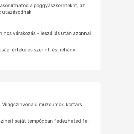
hasonlíthatod a poggyászkereteket, az
az utazásodnak.
 nincs várakozás – leszállás után azonnal
aság-értékelés szerint, és néhány
k. Világszínvonalú múzeumok, kortárs
yszíneit saját tempódban fedezheted fel,