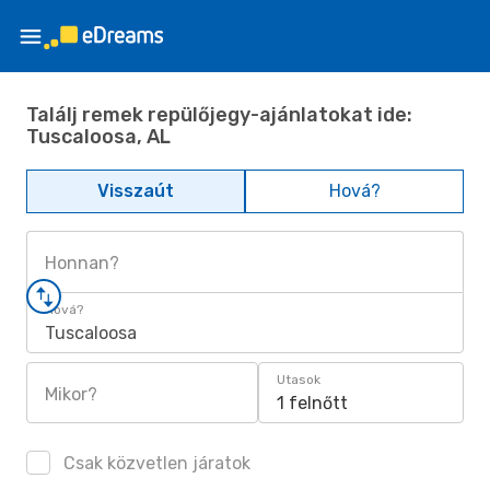
Találj remek repülőjegy-ajánlatokat ide:
Tuscaloosa, AL
Visszaút
Hová?
Honnan?
Hová?
Tuscaloosa
Utasok
Mikor?
1 felnőtt
Csak közvetlen járatok