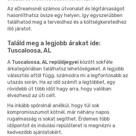
Az eDreamsnél számos útvonalat és légitársaságot
hasonlíthatsz össze egy helyen, így egyszerűbben
találhatod meg a terveidhez és a költségkeretedhez
illő járatot.
Találd meg a legjobb árakat ide:
Tuscaloosa, AL
A
Tuscaloosa, AL repülőjegyei
között sokféle
árkategóriában találhatsz lehetőségeket. A legjobb
választás attól függ, számodra mi a legfontosabb az
utazás során. Ha az idő számít a legtöbbet, egy
rövidebb út több időt hagy arra, hogy valóban
élvezhesd az úti célt.
Ha inkább spórolnál anélkül, hogy túl sok
kompromisszumot kötnél, már néhány napos
rugalmasság is sokat segíthet. Érdemes több
időpontot és indulási repülőteret is megnézni a
kedvezőbb ajánlatokért.