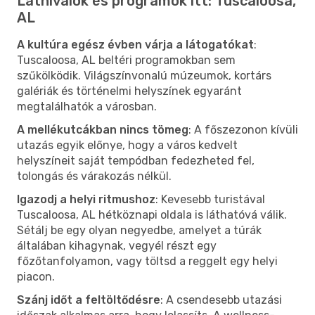
Látnivalók és programok itt: Tuscaloosa,
AL
A kultúra egész évben várja a látogatókat
:
Tuscaloosa, AL beltéri programokban sem
szűkölködik. Világszínvonalú múzeumok, kortárs
galériák és történelmi helyszínek egyaránt
megtalálhatók a városban.
A mellékutcákban nincs tömeg
: A főszezonon kívüli
utazás egyik előnye, hogy a város kedvelt
helyszíneit saját tempódban fedezheted fel,
tolongás és várakozás nélkül.
Igazodj a helyi ritmushoz
: Kevesebb turistával
Tuscaloosa, AL hétköznapi oldala is láthatóvá válik.
Sétálj be egy olyan negyedbe, amelyet a túrák
általában kihagynak, vegyél részt egy
főzőtanfolyamon, vagy töltsd a reggelt egy helyi
piacon.
Szánj időt a feltöltődésre
: A csendesebb utazási