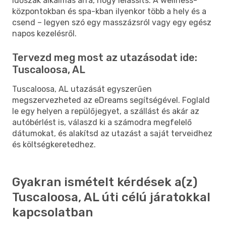
időszak alkalmas arra, hogy lelassíts. A wellness-
központokban és spa-kban ilyenkor több a hely és a
csend – legyen szó egy masszázsról vagy egy egész
napos kezelésről.
Tervezd meg most az utazásodat ide:
Tuscaloosa, AL
Tuscaloosa, AL utazását egyszerűen
megszervezheted az eDreams segítségével. Foglald
le egy helyen a repülőjegyet, a szállást és akár az
autóbérlést is, válaszd ki a számodra megfelelő
dátumokat, és alakítsd az utazást a saját terveidhez
és költségkeretedhez.
Gyakran ismételt kérdések a(z)
Tuscaloosa, AL úti célú járatokkal
kapcsolatban