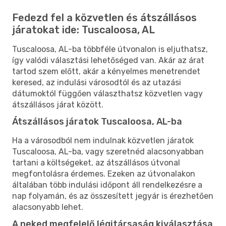
Fedezd fel a közvetlen és átszállásos
járatokat ide: Tuscaloosa, AL
Tuscaloosa, AL-ba többféle útvonalon is eljuthatsz,
így valódi választási lehetőséged van. Akár az árat
tartod szem előtt, akár a kényelmes menetrendet
keresed, az indulási városodtól és az utazási
dátumoktól függően választhatsz közvetlen vagy
átszállásos járat között.
Átszállásos járatok Tuscaloosa, AL-ba
Ha a városodból nem indulnak közvetlen járatok
Tuscaloosa, AL-ba, vagy szeretnéd alacsonyabban
tartani a költségeket, az átszállásos útvonal
megfontolásra érdemes. Ezeken az útvonalakon
általában több indulási időpont áll rendelkezésre a
nap folyamán, és az összesített jegyár is érezhetően
alacsonyabb lehet.
A neked megfelelő légitársaság kiválasztása