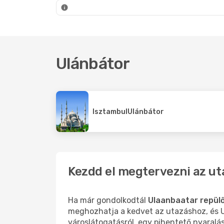
Ulánbátor
- Budapest
Ulánbá
Ulánbátor
Isztambul
Ulánbátor
Kezdd el megtervezni az ut
Ha már gondolkodtál
Ulaanbaatar repülő
meghozhatja a kedvet az utazáshoz, és U
városlátogatásról, egy pihentető nyaralá