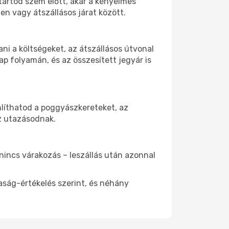
 tartod szem előtt, akár a kényelmes
n vagy átszállásos járat között.
i a költségeket, az átszállásos útvonal
p folyamán, és az összesített jegyár is
nlíthatod a poggyászkereteket, az
az utazásodnak.
 nincs várakozás – leszállás után azonnal
aság-értékelés szerint, és néhány