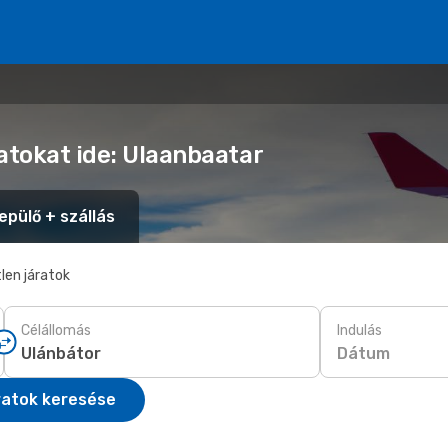
atokat ide: Ulaanbaatar
epülő + szállás
len járatok
Célállomás
Indulás
Dátum
ratok keresése