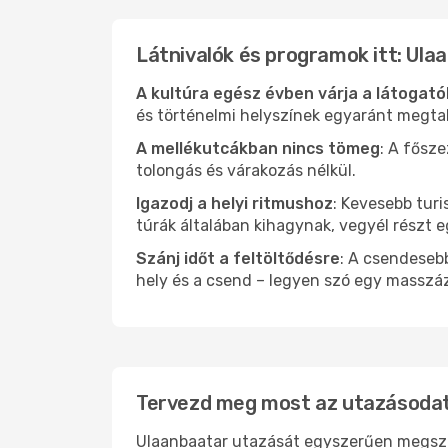
Látnivalók és programok itt: Ula
A kultúra egész évben várja a látogat
és történelmi helyszínek egyaránt megtal
A mellékutcákban nincs tömeg
: A fősz
tolongás és várakozás nélkül.
Igazodj a helyi ritmushoz
: Kevesebb turi
túrák általában kihagynak, vegyél részt 
Szánj időt a feltöltődésre
: A csendesebb
hely és a csend – legyen szó egy masszáz
Tervezd meg most az utazásodat
Ulaanbaatar utazását egyszerűen megszerv