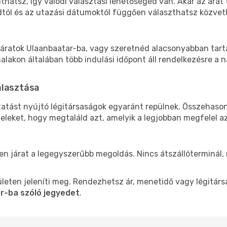
thatsz, így valódi választási lehetőséged van. Akár az árat
tól és az utazási dátumoktól függően választhatsz közvetle
áratok Ulaanbaatar-ba, vagy szeretnéd alacsonyabban tartan
akon általában több indulási időpont áll rendelkezésre a na
álasztása
tatást nyújtó légitársaságok egyaránt repülnek. Összehaso
teleket, hogy megtaláld azt, amelyik a legjobban megfelel 
len járat a legegyszerűbb megoldás. Nincs átszállóterminál,
leten jeleníti meg. Rendezhetsz ár, menetidő vagy légitárs
r-ba szóló jegyedet
.