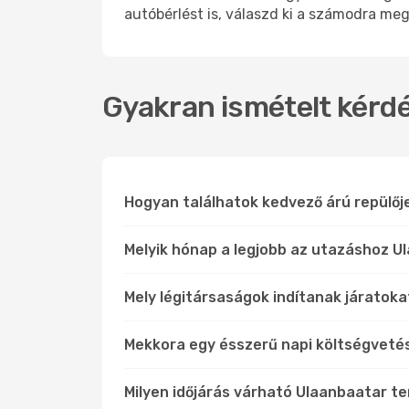
autóbérlést is, válaszd ki a számodra meg
Gyakran ismételt kérdé
Hogyan találhatok kedvező árú repülő
Melyik hónap a legjobb az utazáshoz U
Mely légitársaságok indítanak járatoka
Mekkora egy ésszerű napi költségveté
Milyen időjárás várható Ulaanbaatar t