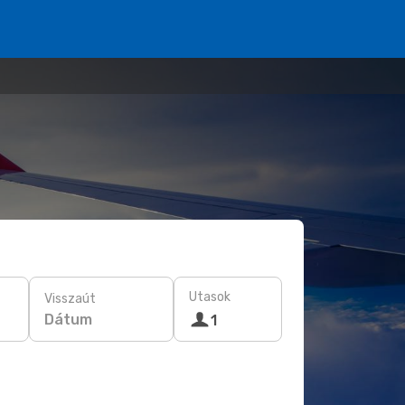
Utasok
Visszaút
Dátum
1