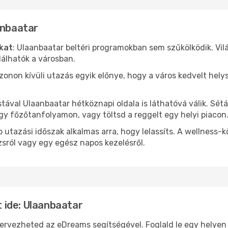
anbaatar
ókat
: Ulaanbaatar beltéri programokban sem szűkölködik. Vi
álhatók a városban.
ezonon kívüli utazás egyik előnye, hogy a város kedvelt hel
stával Ulaanbaatar hétköznapi oldala is láthatóvá válik. Sét
egy főzőtanfolyamon, vagy töltsd a reggelt egy helyi piacon
 utazási időszak alkalmas arra, hogy lelassíts. A wellness-
sról vagy egy egész napos kezelésről.
 ide: Ulaanbaatar
ezheted az eDreams segítségével. Foglald le egy helyen a 