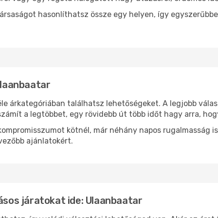
ársaságot hasonlíthatsz össze egy helyen, így egyszerűbbe
Ulaanbaatar
le árkategóriában találhatsz lehetőségeket. A legjobb vála
zámít a legtöbbet, egy rövidebb út több időt hagy arra, hog
ok kompromisszumot kötnél, már néhány napos rugalmasság is
vezőbb ajánlatokért.
ásos járatokat ide: Ulaanbaatar