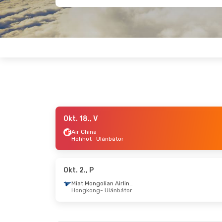
Okt. 18., V
Szept. 19., Szo
- Szept. 29., K
Okt. 8., 
Air China
Hohhot
- Ulánbátor
Spring Airlines
Sanghaj
- Ulánbátor
Szöul
- 
Spring Airlines
Ulánbátor
- Sanghaj
Ulánbá
Okt. 2., P
Miat Mongolian Airlines
Hongkong
- Ulánbátor
Okt. 15., Cs
- Okt. 22., Cs
Szept. 5
Miat Mongolian Airlines
1
Budapest
- Ulánbátor
Budape
Miat Mongolian Airlines
1