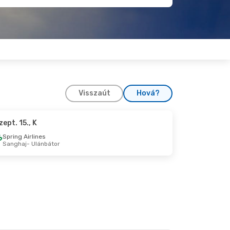
Visszaút
Hová?
zept. 15., K
31., Szo
Spring Airlines
Sanghaj
- Ulánbátor
r
l
6., V
 Mongolian Airlines
1
r
 Mongolian Airlines
1