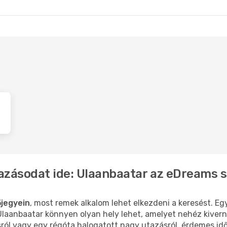
tor
- Budapest
Ulánbátor
- Budapes
azásodat ide: Ulaanbaatar az eDreams 
jegyein
, most remek alkalom lehet elkezdeni a keresést. Egy
laanbaatar könnyen olyan hely lehet, amelyet nehéz kiverni
sról vagy egy régóta halogatott nagy utazásról, érdemes id