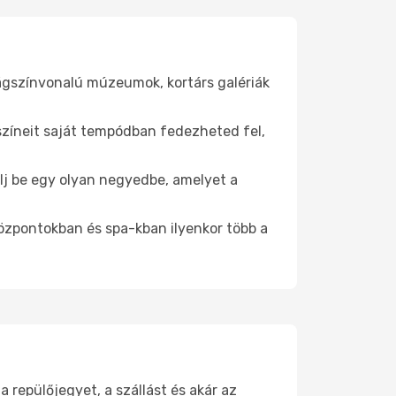
lágszínvonalú múzeumok, kortárs galériák
yszíneit saját tempódban fedezheted fel,
álj be egy olyan negyedbe, amelyet a
.
központokban és spa-kban ilyenkor több a
repülőjegyet, a szállást és akár az