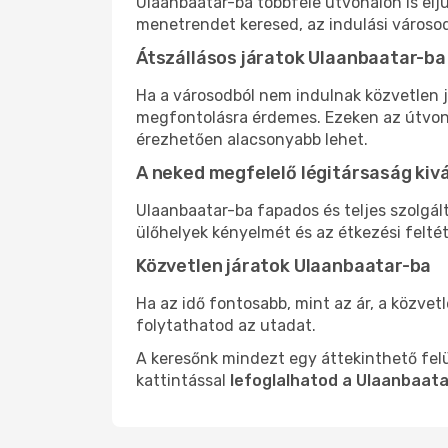
Ulaanbaatar-ba többféle útvonalon is elju
menetrendet keresed, az indulási városod
Átszállásos járatok Ulaanbaatar-ba
Ha a városodból nem indulnak közvetlen j
megfontolásra érdemes. Ezeken az útvonal
érezhetően alacsonyabb lehet.
A neked megfelelő légitársaság kiv
Ulaanbaatar-ba fapados és teljes szolgál
ülőhelyek kényelmét és az étkezési felté
Közvetlen járatok Ulaanbaatar-ba
Ha az idő fontosabb, mint az ár, a közvet
folytathatod az utadat.
A keresőnk mindezt egy áttekinthető felü
kattintással
lefoglalhatod a Ulaanbaata