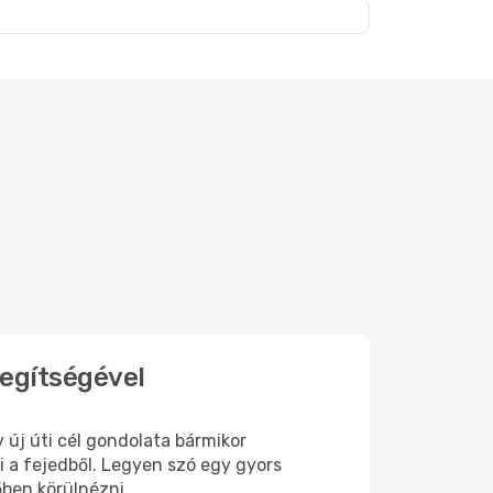
t
segítségével
 új úti cél gondolata bármikor
 a fejedből. Legyen szó egy gyors
őben körülnézni.