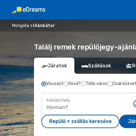
Mongólia
Ulánbátor
Találj remek repülőjegy-ajánl
Járatok
Szállások
R
Visszaút
Hová?
Több város
Csak közvet
Indulási hely
Repülő + szállás keresése
Já