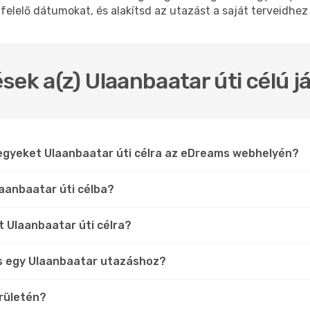
felelő dátumokat, és alakítsd az utazást a saját terveidhez
sek a(z) Ulaanbaatar úti célú 
jegyeket Ulaanbaatar úti célra az eDreams webhelyén?
laanbaatar úti célba?
t Ulaanbaatar úti célra?
s egy Ulaanbaatar utazáshoz?
erületén?