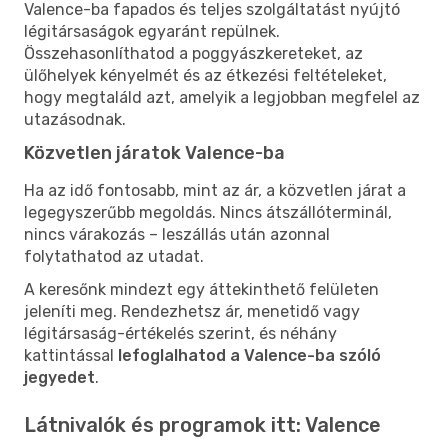
Valence-ba fapados és teljes szolgáltatást nyújtó
légitársaságok egyaránt repülnek.
Összehasonlíthatod a poggyászkereteket, az
ülőhelyek kényelmét és az étkezési feltételeket,
hogy megtaláld azt, amelyik a legjobban megfelel az
utazásodnak.
Közvetlen járatok Valence-ba
Ha az idő fontosabb, mint az ár, a közvetlen járat a
legegyszerűbb megoldás. Nincs átszállóterminál,
nincs várakozás – leszállás után azonnal
folytathatod az utadat.
A keresőnk mindezt egy áttekinthető felületen
jeleníti meg. Rendezhetsz ár, menetidő vagy
légitársaság-értékelés szerint, és néhány
kattintással
lefoglalhatod a Valence-ba szóló
jegyedet
.
Látnivalók és programok itt: Valence