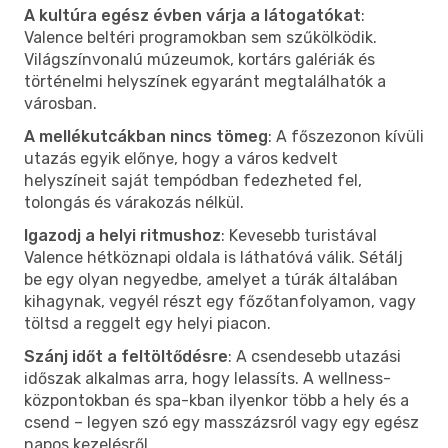
A kultúra egész évben várja a látogatókat
:
Valence beltéri programokban sem szűkölködik.
Világszínvonalú múzeumok, kortárs galériák és
történelmi helyszínek egyaránt megtalálhatók a
városban.
A mellékutcákban nincs tömeg
: A főszezonon kívüli
utazás egyik előnye, hogy a város kedvelt
helyszíneit saját tempódban fedezheted fel,
tolongás és várakozás nélkül.
Igazodj a helyi ritmushoz
: Kevesebb turistával
Valence hétköznapi oldala is láthatóvá válik. Sétálj
be egy olyan negyedbe, amelyet a túrák általában
kihagynak, vegyél részt egy főzőtanfolyamon, vagy
töltsd a reggelt egy helyi piacon.
Szánj időt a feltöltődésre
: A csendesebb utazási
időszak alkalmas arra, hogy lelassíts. A wellness-
központokban és spa-kban ilyenkor több a hely és a
csend – legyen szó egy masszázsról vagy egy egész
napos kezelésről.