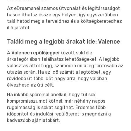
Az eDreamsnél számos útvonalat és légitársaságot
hasonlíthatsz össze egy helyen, így egyszerűbben
találhatod meg a terveidhez és a költségkeretedhez
illő járatot.
Találd meg a legjobb árakat ide: Valence
A
Valence repülőjegyei
között sokféle
árkategóriában találhatsz lehetőségeket. A legjobb
választás attól függ, számodra mi a legfontosabb az
utazás során. Ha az idő számít a legtöbbet, egy
rövidebb út több időt hagy arra, hogy valóban
élvezhesd az úti célt.
Ha inkább spórolnál anélkül, hogy túl sok
kompromisszumot kötnél, már néhány napos
rugalmasság is sokat segíthet. Érdemes több
időpontot és indulási repülőteret is megnézni a
kedvezőbb ajánlatokért.