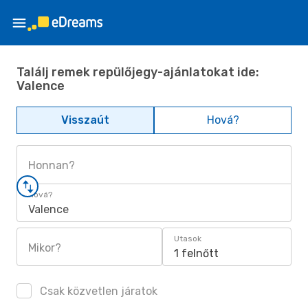
Találj remek repülőjegy-ajánlatokat ide:
Valence
Visszaút
Hová?
Honnan?
Hová?
Valence
Utasok
Mikor?
1 felnőtt
Csak közvetlen járatok