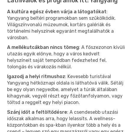
Látnivalók és programok itt: Yangyang
A kultúra egész évben várja a látogatókat
:
Yangyang beltéri programokban sem szűkölködik.
Világszínvonalú múzeumok, kortárs galériák és
történelmi helyszínek egyaránt megtalálhatók a
városban.
A mellékutcákban nincs tömeg
: A főszezonon kívüli
utazás egyik előnye, hogy a város kedvelt
helyszíneit saját tempódban fedezheted fel,
tolongás és várakozás nélkül.
Igazodj a helyi ritmushoz
: Kevesebb turistával
Yangyang hétköznapi oldala is láthatóvá válik. Sétálj
be egy olyan negyedbe, amelyet a túrák általában
kihagynak, vegyél részt egy főzőtanfolyamon, vagy
töltsd a reggelt egy helyi piacon.
Szánj időt a feltöltődésre
: A csendesebb utazási
időszak alkalmas arra, hogy lelassíts. A wellness-
központokban és spa-kban ilyenkor több a hely és a
csend – legyen szó egy masszázsról vagy egy egész