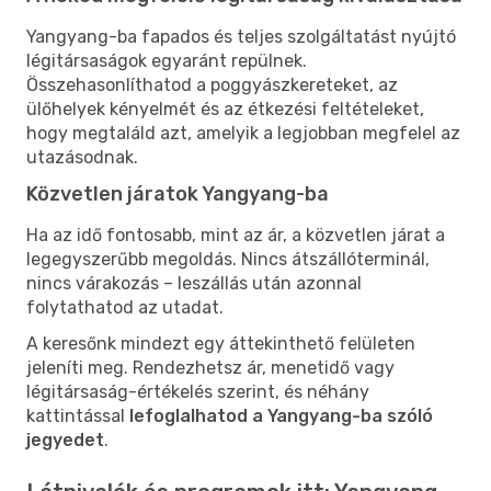
Yangyang-ba fapados és teljes szolgáltatást nyújtó
légitársaságok egyaránt repülnek.
Összehasonlíthatod a poggyászkereteket, az
ülőhelyek kényelmét és az étkezési feltételeket,
hogy megtaláld azt, amelyik a legjobban megfelel az
utazásodnak.
Közvetlen járatok Yangyang-ba
Ha az idő fontosabb, mint az ár, a közvetlen járat a
legegyszerűbb megoldás. Nincs átszállóterminál,
nincs várakozás – leszállás után azonnal
folytathatod az utadat.
A keresőnk mindezt egy áttekinthető felületen
jeleníti meg. Rendezhetsz ár, menetidő vagy
légitársaság-értékelés szerint, és néhány
kattintással
lefoglalhatod a Yangyang-ba szóló
jegyedet
.