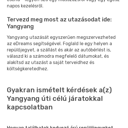
napos kezelésről.
Tervezd meg most az utazásodat ide:
Yangyang
Yangyang utazását egyszerűen megszervezheted
az eDreams segítségével. Foglald le egy helyen a
repülőjegyet, a szállást és akár az autóbérlést is,
válaszd ki a számodra megfelelő dátumokat, és
alakítsd az utazást a saját terveidhez és
költségkeretedhez.
Gyakran ismételt kérdések a(z)
Yangyang úti célú járatokkal
kapcsolatban
Hogyan találhatok kedvező árú repülőjegyeket