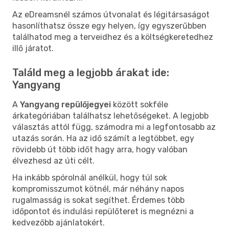
Az eDreamsnél számos útvonalat és légitársaságot
hasonlíthatsz össze egy helyen, így egyszerűbben
találhatod meg a terveidhez és a költségkeretedhez
illő járatot.
Találd meg a legjobb árakat ide:
Yangyang
A
Yangyang repülőjegyei
között sokféle
árkategóriában találhatsz lehetőségeket. A legjobb
választás attól függ, számodra mi a legfontosabb az
utazás során. Ha az idő számít a legtöbbet, egy
rövidebb út több időt hagy arra, hogy valóban
élvezhesd az úti célt.
Ha inkább spórolnál anélkül, hogy túl sok
kompromisszumot kötnél, már néhány napos
rugalmasság is sokat segíthet. Érdemes több
időpontot és indulási repülőteret is megnézni a
kedvezőbb ajánlatokért.