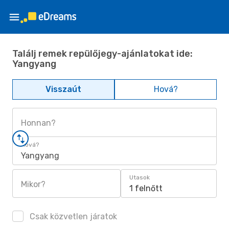
Találj remek repülőjegy-ajánlatokat ide:
Yangyang
Visszaút
Hová?
Honnan?
Hová?
Yangyang
Utasok
Mikor?
1 felnőtt
Csak közvetlen járatok