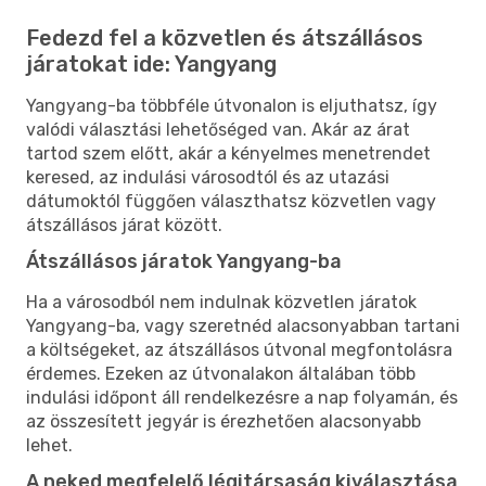
Fedezd fel a közvetlen és átszállásos
járatokat ide: Yangyang
Yangyang-ba többféle útvonalon is eljuthatsz, így
valódi választási lehetőséged van. Akár az árat
tartod szem előtt, akár a kényelmes menetrendet
keresed, az indulási városodtól és az utazási
dátumoktól függően választhatsz közvetlen vagy
átszállásos járat között.
Átszállásos járatok Yangyang-ba
Ha a városodból nem indulnak közvetlen járatok
Yangyang-ba, vagy szeretnéd alacsonyabban tartani
a költségeket, az átszállásos útvonal megfontolásra
érdemes. Ezeken az útvonalakon általában több
indulási időpont áll rendelkezésre a nap folyamán, és
az összesített jegyár is érezhetően alacsonyabb
lehet.
A neked megfelelő légitársaság kiválasztása