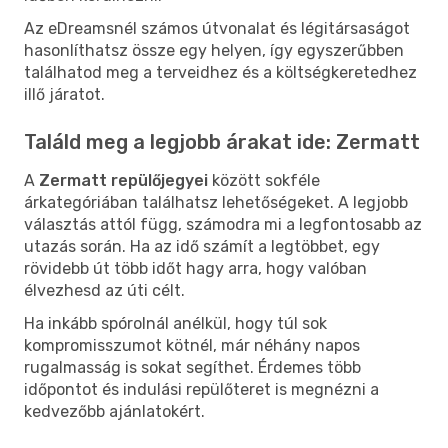
Az eDreamsnél számos útvonalat és légitársaságot
hasonlíthatsz össze egy helyen, így egyszerűbben
találhatod meg a terveidhez és a költségkeretedhez
illő járatot.
Találd meg a legjobb árakat ide: Zermatt
A
Zermatt repülőjegyei
között sokféle
árkategóriában találhatsz lehetőségeket. A legjobb
választás attól függ, számodra mi a legfontosabb az
utazás során. Ha az idő számít a legtöbbet, egy
rövidebb út több időt hagy arra, hogy valóban
élvezhesd az úti célt.
Ha inkább spórolnál anélkül, hogy túl sok
kompromisszumot kötnél, már néhány napos
rugalmasság is sokat segíthet. Érdemes több
időpontot és indulási repülőteret is megnézni a
kedvezőbb ajánlatokért.