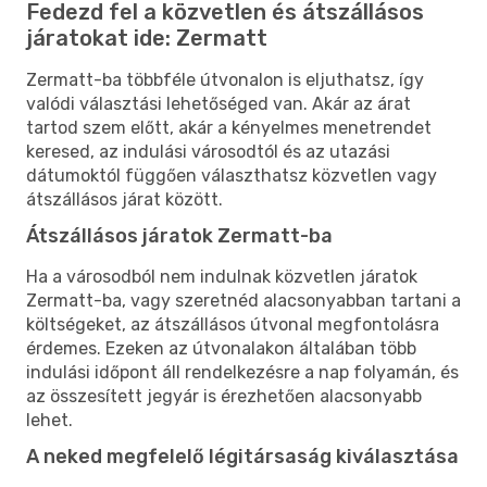
Fedezd fel a közvetlen és átszállásos
járatokat ide: Zermatt
Zermatt-ba többféle útvonalon is eljuthatsz, így
valódi választási lehetőséged van. Akár az árat
tartod szem előtt, akár a kényelmes menetrendet
keresed, az indulási városodtól és az utazási
dátumoktól függően választhatsz közvetlen vagy
átszállásos járat között.
Átszállásos járatok Zermatt-ba
Ha a városodból nem indulnak közvetlen járatok
Zermatt-ba, vagy szeretnéd alacsonyabban tartani a
költségeket, az átszállásos útvonal megfontolásra
érdemes. Ezeken az útvonalakon általában több
indulási időpont áll rendelkezésre a nap folyamán, és
az összesített jegyár is érezhetően alacsonyabb
lehet.
A neked megfelelő légitársaság kiválasztása