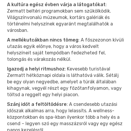
A kultúra egész évben várja a látogatókat
:
Zermatt beltéri programokban sem szűkölködik.
Világszínvonalú múzeumok, kortárs galériák és
történelmi helyszínek egyaránt megtalálhatók a
városban.
A mellékutcákban nincs tömeg
: A főszezonon kívüli
utazás egyik előnye, hogy a város kedvelt
helyszíneit saját tempódban fedezheted fel,
tolongás és várakozás nélkül.
Igazodj a helyi ritmushoz
: Kevesebb turistával
Zermatt hétköznapi oldala is láthatóvá válik. Sétálj
be egy olyan negyedbe, amelyet a túrák általában
kihagynak, vegyél részt egy főzőtanfolyamon, vagy
töltsd a reggelt egy helyi piacon.
Szánj időt a feltöltődésre
: A csendesebb utazási
időszak alkalmas arra, hogy lelassíts. A wellness-
központokban és spa-kban ilyenkor több a hely és a
csend – legyen szó egy masszázsról vagy egy egész
napos kezelésről.