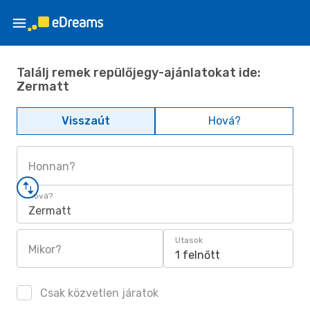
Találj remek repülőjegy-ajánlatokat ide:
Zermatt
Visszaút
Hová?
Honnan?
Hová?
Zermatt
Utasok
Mikor?
1 felnőtt
Csak közvetlen járatok