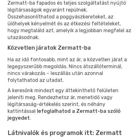
Zermatt-ba fapados és teljes szolgáltatást nyújtó
légitársaságok egyaránt repülnek.
Összehasonlíthatod a poggyászkereteket, az
ülőhelyek kényelmét és az étkezési feltételeket,
hogy megtaláld azt, amelyik a legjobban megfelel az
utazásodnak.
Közvetlen járatok Zermatt-ba
Ha az idő fontosabb, mint az ár, a közvetlen járat a
legegyszerűbb megoldás. Nincs átszállóterminál,
nincs várakozás – leszállás után azonnal
folytathatod az utadat.
A keresőnk mindezt egy áttekinthető felületen
jeleníti meg. Rendezhetsz ár, menetidő vagy
légitársaság-értékelés szerint, és néhány
kattintással
lefoglalhatod a Zermatt-ba szóló
jegyedet
.
Látnivalók és programok itt: Zermatt