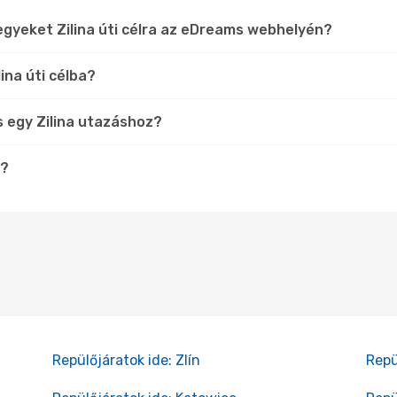
egyeket Zilina úti célra az eDreams webhelyén?
ina úti célba?
 egy Zilina utazáshoz?
n?
Repülőjáratok ide: Zlín
Repü