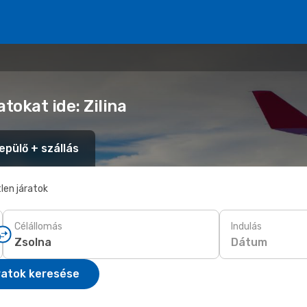
tokat ide: Zilina
epülő + szállás
len járatok
Célállomás
Indulás
Dátum
ratok keresése