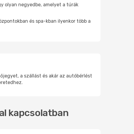
 egy olyan negyedbe, amelyet a túrák
központokban és spa-kban ilyenkor több a
jegyet, a szállást és akár az autóbérlést
eretedhez.
kal kapcsolatban