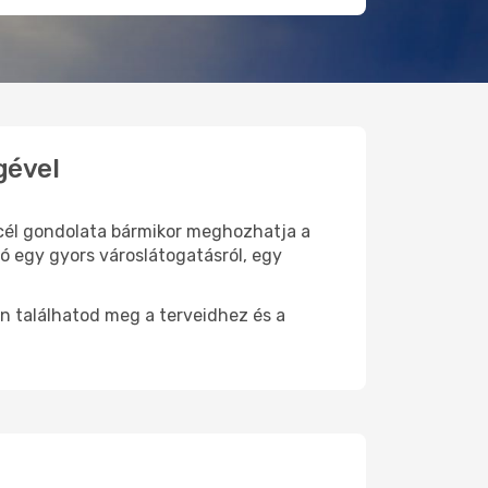
gével
i cél gondolata bármikor meghozhatja a
zó egy gyors városlátogatásról, egy
n találhatod meg a terveidhez és a