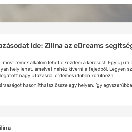
azásodat ide: Zilina az eDreams segítsé
n
, most remek alkalom lehet elkezdeni a keresést. Egy új út
yan hely lehet, amelyet nehéz kiverni a fejedből. Legyen s
logatott nagy utazásról, érdemes időben körülnézni.
ársaságot hasonlíthatsz össze egy helyen, így egyszerűbbe
ilina