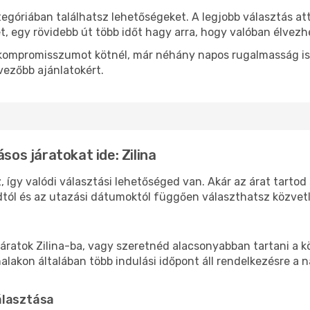
tegóriában találhatsz lehetőségeket. A legjobb választás a
t, egy rövidebb út több időt hagy arra, hogy valóban élvezhe
ok kompromisszumot kötnél, már néhány napos rugalmasság is
vezőbb ajánlatokért.
sos járatokat ide: Zilina
z, így valódi választási lehetőséged van. Akár az árat tartod
tól és az utazási dátumoktól függően választhatsz közvetle
áratok Zilina-ba, vagy szeretnéd alacsonyabban tartani a kö
akon általában több indulási időpont áll rendelkezésre a na
álasztása