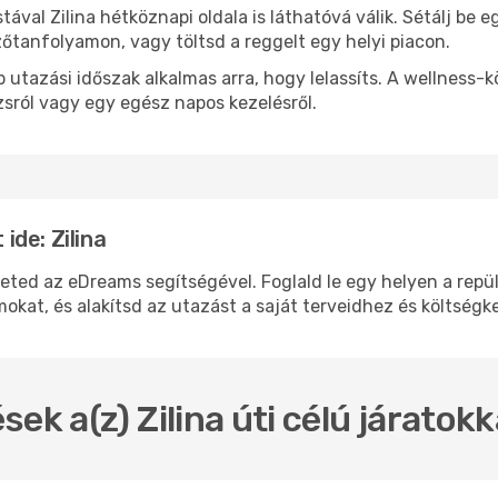
stával Zilina hétköznapi oldala is láthatóvá válik. Sétálj be
zőtanfolyamon, vagy töltsd a reggelt egy helyi piacon.
 utazási időszak alkalmas arra, hogy lelassíts. A wellness-
sról vagy egy egész napos kezelésről.
de: Zilina
ed az eDreams segítségével. Foglald le egy helyen a repülő
okat, és alakítsd az utazást a saját terveidhez és költségk
ek a(z) Zilina úti célú járatok