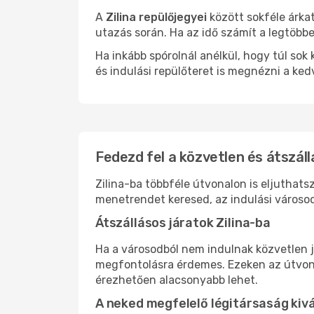
A
Zilina repülőjegyei
között sokféle árka
utazás során. Ha az idő számít a legtöbbe
Ha inkább spórolnál anélkül, hogy túl s
és indulási repülőteret is megnézni a ked
Fedezd fel a közvetlen és átszállá
Zilina-ba többféle útvonalon is eljuthats
menetrendet keresed, az indulási városod
Átszállásos járatok Zilina-ba
Ha a városodból nem indulnak közvetlen j
megfontolásra érdemes. Ezeken az útvonal
érezhetően alacsonyabb lehet.
A neked megfelelő légitársaság kiv