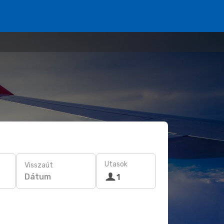
Utasok
Visszaút
Dátum
1