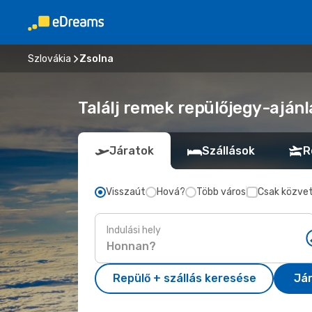
Szlovákia
Zsolna
Találj remek repülőjegy-ajánla
Járatok
Szállások
R
Visszaút
Hová?
Több város
Csak közvet
Indulási hely
Repülő + szállás keresése
Já