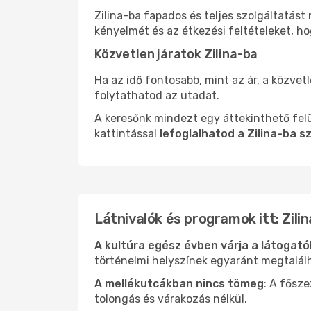
Zilina-ba fapados és teljes szolgáltatás
kényelmét és az étkezési feltételeket, h
Közvetlen járatok Zilina-ba
Ha az idő fontosabb, mint az ár, a közvet
folytathatod az utadat.
A keresőnk mindezt egy áttekinthető felü
kattintással
lefoglalhatod a Zilina-ba s
Látnivalók és programok itt: Zilin
A kultúra egész évben várja a látogat
történelmi helyszínek egyaránt megtalál
A mellékutcákban nincs tömeg
: A fősz
tolongás és várakozás nélkül.