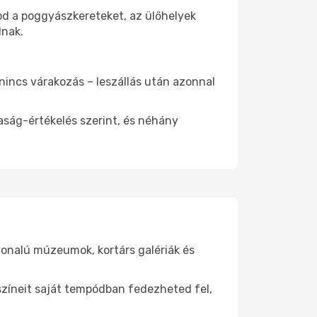
tod a poggyászkereteket, az ülőhelyek
dnak.
 nincs várakozás – leszállás után azonnal
aság-értékelés szerint, és néhány
nvonalú múzeumok, kortárs galériák és
yszíneit saját tempódban fedezheted fel,