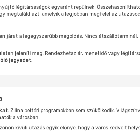
t nyújtó légitársaságok egyaránt repülnek. Összehasonlítha
ogy megtaláld azt, amelyik a legjobban megfelel az utazáso
len járat a legegyszerűbb megoldás. Nincs átszállóterminál,
leten jeleníti meg. Rendezhetsz ár, menetidő vagy légitárs
zóló jegyedet
.
a
ókat
: Zilina beltéri programokban sem szűkölködik. Világszí
hatók a városban.
ezonon kívüli utazás egyik előnye, hogy a város kedvelt hel