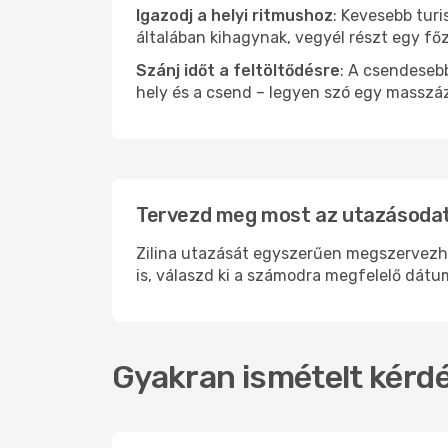
Igazodj a helyi ritmushoz
: Kevesebb turi
általában kihagynak, vegyél részt egy fő
Szánj időt a feltöltődésre
: A csendesebb
hely és a csend – legyen szó egy masszáz
Tervezd meg most az utazásodat i
Zilina utazását egyszerűen megszervezhet
is, válaszd ki a számodra megfelelő dátum
Gyakran ismételt kérdés