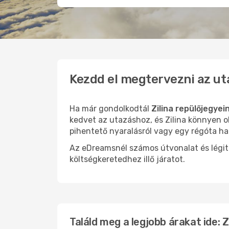
Kezdd el megtervezni az ut
Ha már gondolkodtál
Zilina repülőjegyei
kedvet az utazáshoz, és Zilina könnyen ol
pihentető nyaralásról vagy egy régóta ha
Az eDreamsnél számos útvonalat és légit
költségkeretedhez illő járatot.
Találd meg a legjobb árakat ide: Z