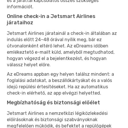
és a járattal kapcsolatos összes szükséges
információt.
Online check-in a Jetsmart Airlines
járataihoz
Jetsmart Airlines járatainál a check-in általában az
indulás előtt 24–48 órával nyílik meg, bár ez
útvonalonként eltérő lehet. Az eDreams időben
emlékeztető e-mailt küld, amelyből megtudhatod,
hogyan végezd el a bejelentkezést, és hogyan
válassz helyet előre.
Az eDreams appban egy helyen találsz mindent: a
foglalási adatokat, a beszállókártyákat és a valós
idejű repülési értesítéseket. Ha az automatikus
check-in elérhető, az app elvégzi helyetted.
Megbízhatóság és biztonsági előélet
Jetsmart Airlines a nemzetközi légiközlekedési
előírásoknak és biztonsági szabványoknak
megfelelően működik, és befektet a repülőgépek