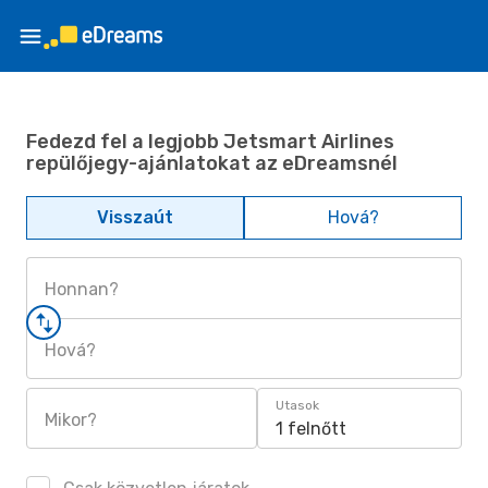
Fedezd fel a legjobb Jetsmart Airlines
repülőjegy-ajánlatokat az eDreamsnél
Visszaút
Hová?
Honnan?
Hová?
Utasok
Mikor?
1 felnőtt