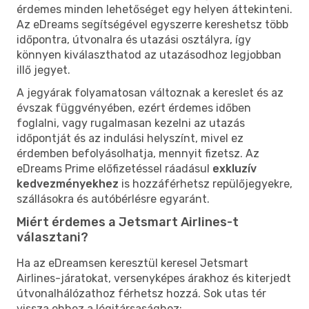
érdemes minden lehetőséget egy helyen áttekinteni.
Az eDreams segítségével egyszerre kereshetsz több
időpontra, útvonalra és utazási osztályra, így
könnyen kiválaszthatod az utazásodhoz legjobban
illő jegyet.
A jegyárak folyamatosan változnak a kereslet és az
évszak függvényében, ezért érdemes időben
foglalni, vagy rugalmasan kezelni az utazás
időpontját és az indulási helyszínt, mivel ez
érdemben befolyásolhatja, mennyit fizetsz. Az
eDreams Prime előfizetéssel ráadásul
exkluzív
kedvezményekhez
is hozzáférhetsz repülőjegyekre,
szállásokra és autóbérlésre egyaránt.
Miért érdemes a Jetsmart Airlines-t
választani?
Ha az eDreamsen keresztül keresel Jetsmart
Airlines-járatokat, versenyképes árakhoz és kiterjedt
útvonalhálózathoz férhetsz hozzá. Sok utas tér
vissza ehhez a légitársasághoz: