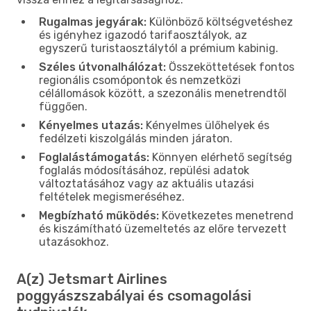
Rugalmas jegyárak:
Különböző költségvetéshez
és igényhez igazodó tarifaosztályok, az
egyszerű turistaosztálytól a prémium kabinig.
Széles útvonalhálózat:
Összeköttetések fontos
regionális csomópontok és nemzetközi
célállomások között, a szezonális menetrendtől
függően.
Kényelmes utazás:
Kényelmes ülőhelyek és
fedélzeti kiszolgálás minden járaton.
Foglalástámogatás:
Könnyen elérhető segítség
foglalás módosításához, repülési adatok
változtatásához vagy az aktuális utazási
feltételek megismeréséhez.
Megbízható működés:
Következetes menetrend
és kiszámítható üzemeltetés az előre tervezett
utazásokhoz.
A(z) Jetsmart Airlines
poggyászszabályai és csomagolási