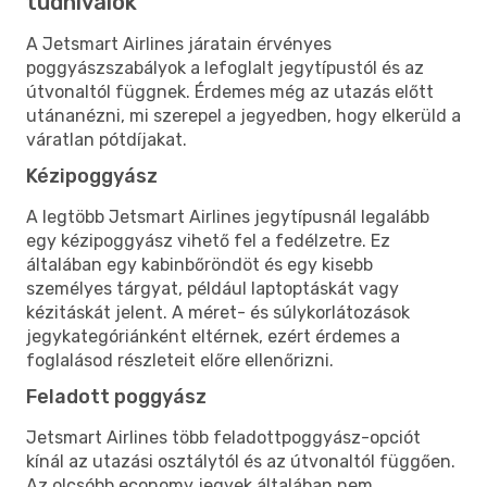
tudnivalók
A Jetsmart Airlines járatain érvényes
poggyászszabályok a lefoglalt jegytípustól és az
útvonaltól függnek. Érdemes még az utazás előtt
utánanézni, mi szerepel a jegyedben, hogy elkerüld a
váratlan pótdíjakat.
Kézipoggyász
A legtöbb Jetsmart Airlines jegytípusnál legalább
egy kézipoggyász vihető fel a fedélzetre. Ez
általában egy kabinbőröndöt és egy kisebb
személyes tárgyat, például laptoptáskát vagy
kézitáskát jelent. A méret- és súlykorlátozások
jegykategóriánként eltérnek, ezért érdemes a
foglalásod részleteit előre ellenőrizni.
Feladott poggyász
Jetsmart Airlines több feladottpoggyász-opciót
kínál az utazási osztálytól és az útvonaltól függően.
Az olcsóbb economy jegyek általában nem