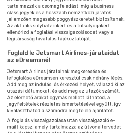
tartalmazzák a csomagfeladást, míg a business
class jegyek és a hosszabb nemzetközi járatok
jellemzően magasabb poggyászkeretet biztosítanak.
Az aktuális súlyhatárokért és a túlsúlydíjakért
ellenőrizd a foglalási visszaigazolásodat vagy a
légitársaság hivatalos tájékoztatóját.
Foglald le Jetsmart Airlines-járataidat
az eDreamsnél
Jetsmart Airlines járatainak megkeresése és
lefoglalása eDreamsen keresztül csak néhány lépés.
Add meg az indulási és érkezési helyet, válaszd ki az
utazási dátumokat, és add meg az utazók számát.
Az elérhető árakat egymás mellett láthatod, a
jegyfeltételek részletes ismertetésével együtt, így
kiválaszthatod a számodra megfelelő ajánlatot.
A foglalás visszaigazolása után visszaigazoló e-
mailt kapsz, amely tartalmazza az útvonaltervedet