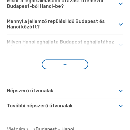
Mikor a legalkalmasabb utazást ütemezni
Budapest-ből Hanoi-be?
Mennyi a jellemző repülési idő Budapest és
Hanoi között?
Milyen Hanoi éghajlata Budapest éghajlatához
képest?
Népszerű útvonalak
További népszerű útvonalak
Vietnám
Budapest - Hanoi