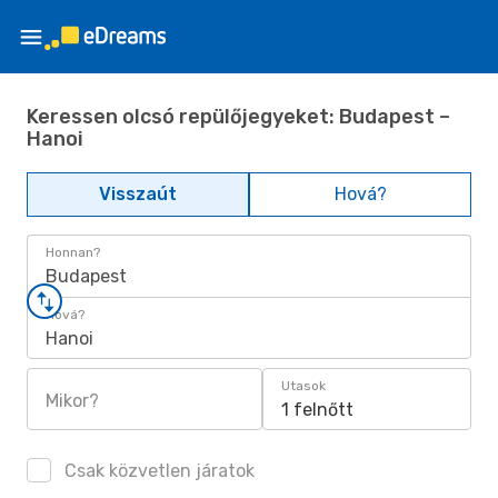
Keressen olcsó repülőjegyeket: Budapest –
Hanoi
Visszaút
Hová?
Honnan?
Budapest
Hová?
Hanoi
Utasok
Mikor?
1 felnőtt
Csak közvetlen járatok