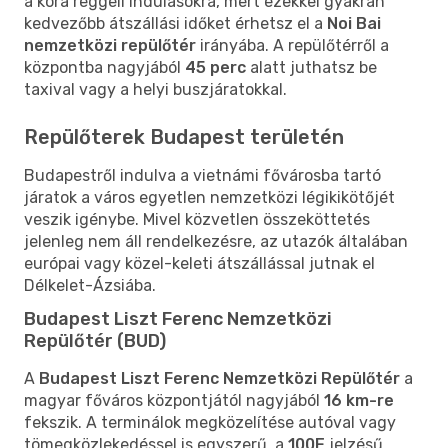
a kora reggeli indulásokra, mert ezekkel gyakran
kedvezőbb átszállási időket érhetsz el a
Noi Bai
nemzetközi repülőtér
irányába. A repülőtérről a
központba nagyjából
45 perc
alatt juthatsz be
taxival vagy a helyi buszjáratokkal.
Repülőterek Budapest területén
Budapestről indulva a vietnámi fővárosba tartó
járatok a város egyetlen nemzetközi légikikötőjét
veszik igénybe. Mivel közvetlen összeköttetés
jelenleg nem áll rendelkezésre, az utazók általában
európai vagy közel-keleti átszállással jutnak el
Délkelet-Ázsiába.
Budapest Liszt Ferenc Nemzetközi
Repülőtér (BUD)
A
Budapest Liszt Ferenc Nemzetközi Repülőtér
a
magyar főváros központjától nagyjából
16 km-re
fekszik. A terminálok megközelítése autóval vagy
tömegközlekedéssel is egyszerű, a
100E
jelzésű