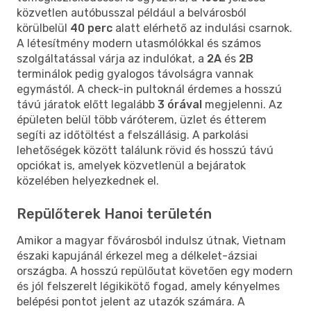
közvetlen autóbusszal például a belvárosból
körülbelül
40 perc
alatt elérhető az indulási csarnok.
A létesítmény modern utasmólókkal és számos
szolgáltatással várja az indulókat, a
2A
és
2B
terminálok pedig gyalogos távolságra vannak
egymástól. A check-in pultoknál érdemes a hosszú
távú járatok előtt legalább
3 órával
megjelenni. Az
épületen belül több váróterem, üzlet és étterem
segíti az időtöltést a felszállásig. A parkolási
lehetőségek között találunk rövid és hosszú távú
opciókat is, amelyek közvetlenül a bejáratok
közelében helyezkednek el.
Repülőterek Hanoi területén
Amikor a magyar fővárosból indulsz útnak, Vietnam
északi kapujánál érkezel meg a délkelet-ázsiai
országba. A hosszú repülőutat követően egy modern
és jól felszerelt légikikötő fogad, amely kényelmes
belépési pontot jelent az utazók számára. A