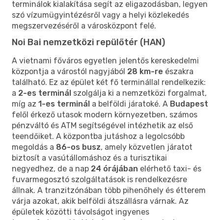
terminálok kialakítása segít az eligazodásban, legyen
szó vízumügyintézésről vagy a helyi közlekedés
megszervezéséről a városközpont felé.
Noi Bai nemzetközi repülőtér (HAN)
A vietnami főváros egyetlen jelentős kereskedelmi
központja a várostól nagyjából
28 km-re
északra
található. Ez az épület két fő terminállal rendelkezik:
a
2-es terminál
szolgálja ki a nemzetközi forgalmat,
míg az
1-es terminál
a belföldi járatoké. A
Budapest
felől érkező utasok modern környezetben, számos
pénzváltó és ATM segítségével intézhetik az első
teendőiket. A központba jutáshoz a legolcsóbb
megoldás a
86-os busz
, amely közvetlen járatot
biztosít a vasútállomáshoz és a turisztikai
negyedhez, de a nap
24 órájában
elérhető taxi- és
fuvarmegosztó szolgáltatások is rendelkezésre
állnak. A tranzitzónában több pihenőhely és étterem
várja azokat, akik belföldi átszállásra várnak. Az
épületek közötti távolságot ingyenes