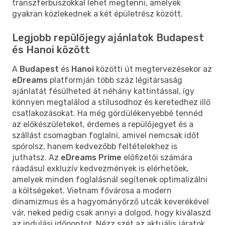
transzferbuszokkal lehet megtenni, amelyek
gyakran közlekednek a két épületrész között.
Legjobb repülőjegy ajánlatok Budapest
és Hanoi között
A
Budapest
és
Hanoi
közötti út megtervezésekor az
eDreams
platformján több száz légitársaság
ajánlatát fésülheted át néhány kattintással, így
könnyen megtalálod a stílusodhoz és keretedhez illő
csatlakozásokat. Ha még gördülékenyebbé tennéd
az előkészületeket, érdemes a repülőjegyet és a
szállást csomagban foglalni, amivel nemcsak időt
spórolsz, hanem kedvezőbb feltételekhez is
juthatsz. Az
eDreams Prime
előfizetői számára
ráadásul exkluzív kedvezmények is elérhetőek,
amelyek minden foglalásnál segítenek optimalizálni
a költségeket. Vietnam fővárosa a modern
dinamizmus és a hagyományőrző utcák keverékével
vár, neked pedig csak annyi a dolgod, hogy kiválaszd
az indulási időpontot. Nézz szét az aktuális járatok