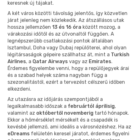
keresnek új tájakat.
A két város közötti távolság jelentős, így közvetlen
járat jelenleg nem közlekedik. Az átszállásos utak
hossza jellemzően
13 és 16 óra
között mozog, a
várakozási időtől és az útvonaltól függően. A
legnépszerűbb csatlakozási pontok általában
Isztambul, Doha vagy Dubaj repülőterei, ahol olyan
légitársaságok gépeire szállhatsz át, mint a
Turkish
Airlines
, a
Qatar Airways
vagy az
Emirates
.
Érdemes figyelembe venni, hogy a repülőjegyek árai
és a szabad helyek száma nagyban függ a
szezonalitástól, ezért a tervezést célszerű időben
elkezdeni.
Az utazásra az időjárás szempontjából a
legalkalmasabb időszak a
februártól áprilisig
,
valamint az
októbertől novemberig
tartó hónapok.
Ekkor a hőmérséklet mérsékelt és a csapadék is
kevésbé jellemző, ami ideális a városnézéshez. Ha az
eDreams
felületén keresel járatot, érdemes figyelni