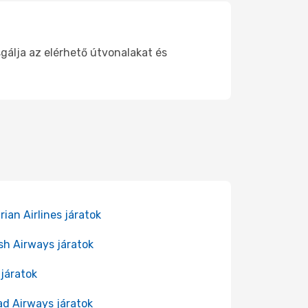
sgálja az elérhető útvonalakat és
rian Airlines járatok
ish Airways járatok
 járatok
ad Airways járatok