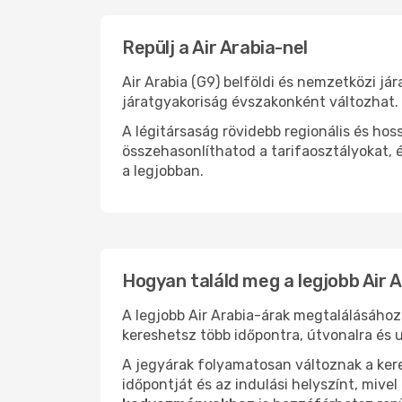
Repülj a Air Arabia-nel
Air Arabia (G9) belföldi és nemzetközi já
járatgyakoriság évszakonként változhat.
A légitársaság rövidebb regionális és ho
összehasonlíthatod a tarifaosztályokat, 
a legjobban.
Hogyan találd meg a legjobb Air 
A legjobb Air Arabia-árak megtalálásáho
kereshetsz több időpontra, útvonalra és u
A jegyárak folyamatosan változnak a ker
időpontját és az indulási helyszínt, mive