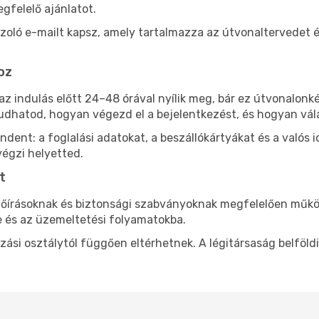
gfelelő ajánlatot.
azoló e-mailt kapsz, amely tartalmazza az útvonaltervedet é
hoz
n az indulás előtt 24–48 órával nyílik meg, bár ez útvonalon
dhatod, hogyan végezd el a bejelentkezést, és hogyan vála
ent: a foglalási adatokat, a beszállókártyákat és a valós id
végzi helyetted.
t
előírásoknak és biztonsági szabványoknak megfelelően műkö
 és az üzemeltetési folyamatokba.
azási osztálytól függően eltérhetnek. A légitársaság belföl