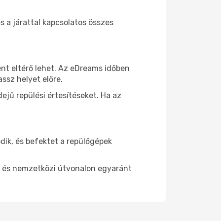
s a járattal kapcsolatos összes
ként eltérő lehet. Az eDreams időben
ssz helyet előre.
ejű repülési értesítéseket. Ha az
dik, és befektet a repülőgépek
di és nemzetközi útvonalon egyaránt