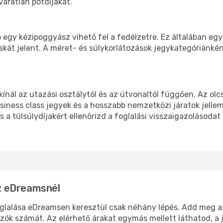
váratlan pótdíjakat.
bb egy kézipoggyász vihető fel a fedélzetre. Ez általában e
skát jelent. A méret- és súlykorlátozások jegykategóriánké
kínál az utazási osztálytól és az útvonaltól függően. Az o
siness class jegyek és a hosszabb nemzetközi járatok jel
s a túlsúlydíjakért ellenőrizd a foglalási visszaigazolásodat
az eDreamsnél
oglalása eDreamsen keresztül csak néhány lépés. Add meg az 
ók számát. Az elérhető árakat egymás mellett láthatod, a j