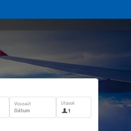
l
Utasok
Visszaút
Dátum
1