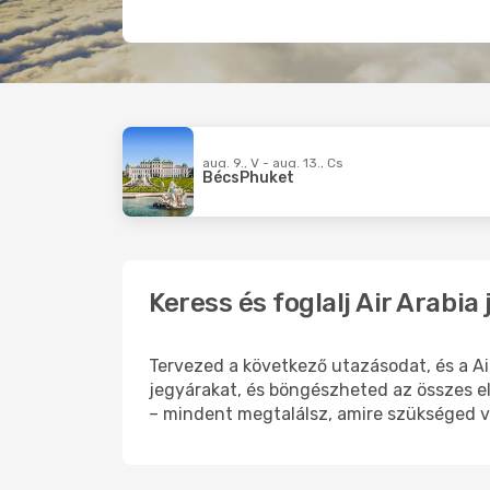
aug. 9., V - aug. 13., Cs
Bécs
Phuket
Keress és foglalj Air Arabi
Tervezed a következő utazásodat, és a A
jegyárakat, és böngészheted az összes el
– mindent megtalálsz, amire szükséged v