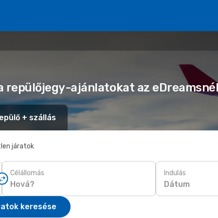
ia repülőjegy-ajánlatokat az eDreamsné
epülő + szállás
len járatok
Célállomás
Indulás
Dátum
ratok keresése