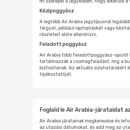
mi szerepel a jegyedben, hogy elkerüld a 
Kézipoggyász
A legtöbb Air Arabia jegytípusnál legalá
tárgyat, például laptoptáskát vagy kézitá
részleteit előre ellenőrizni.
Feladott poggyász
Air Arabia több feladottpoggyász-opciót 
tartalmazzák a csomagfeladást, míg a bu
biztosítanak. Az aktuális súlyhatárokért é
tájékoztatóját.
Foglald le Air Arabia-járataidat 
Air Arabia járatainak megkeresése és lef
az utazási dátumokat, és add meg az utaz