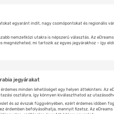
ratokat egyaránt indít, nagy csomópontokat és regionális vár
sszabb nemzetközi utakra is népszerű választás. Az eDreams
és megnézheted, mi tartozik az egyes jegyárakhoz – így eld
Arabia jegyárakat
z érdemes minden lehetőséget egy helyen áttekinteni. Az e
tazási osztályra, így könnyen kiválaszthatod az utazásodho
eslet és az évszak függvényében, ezért érdemes időben fog
l ez érdemben befolyásolhatja, mennyit fizetsz. Az eDreams