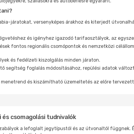
lőjegyekre, szállásokra és autóbérlésre egyaránt.
tani?
abia-járatokat, versenyképes árakhoz és kiterjedt útvonalh
gvetéshez és igényhez igazodó tarifaosztályok, az egyszer
sek fontos regionális csomópontok és nemzetközi célállom
yek és fedélzeti kiszolgálás minden járaton.
ő segítség foglalás módosításához, repülési adatok változ
menetrend és kiszámítható üzemeltetés az előre tervezet
i és csomagolási tudnivalók
zabályok a lefoglalt jegytípustól és az útvonaltól függnek