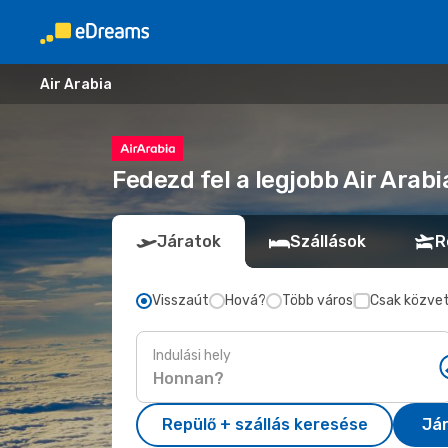
Air Arabia
Fedezd fel a legjobb Air Arab
Járatok
Szállások
R
Visszaút
Hová?
Több város
Csak közvet
Indulási hely
Repülő + szállás keresése
Já