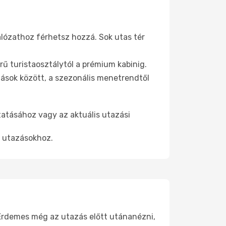
álózathoz férhetsz hozzá. Sok utas tér
ű turistaosztálytól a prémium kabinig.
ások között, a szezonális menetrendtől
tatásához vagy az aktuális utazási
t utazásokhoz.
. Érdemes még az utazás előtt utánanézni,