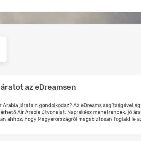
a járatot az eDreamsen
ir Arabia járatain gondolkodsz? Az eDreams segítségével eg
érhető Air Arabia útvonalat. Naprakész menetrendek, jó áras
an ahhoz, hogy Magyarországról magabiztosan foglald le a