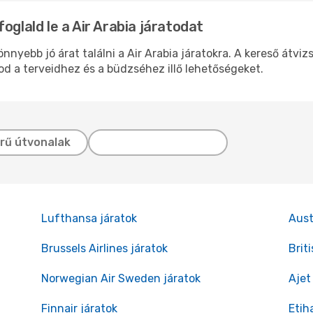
oglald le a Air Arabia járatodat
nyebb jó árat találni a Air Arabia járatokra. A kereső átviz
d a terveidhez és a büdzséhez illő lehetőségeket.
rű útvonalak
Lufthansa járatok
Aust
Brussels Airlines járatok
Brit
Norwegian Air Sweden járatok
Ajet
Finnair járatok
Etih