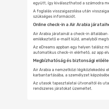
együtt, így kiválaszthatod a számodra me
A foglalás visszaigazolása után visszaig
szükséges információt.
Online check-in a Air Arabia járatai
Air Arabia járatainál a check-in általába
emlékeztető e-mailt küld, amelyből megtu
Az eDreams appban egy helyen találsz mind
automatikus check-in elérhető, az app el
Megbízhatóság és biztonsági előéle
Air Arabia a nemzetközi légiközlekedési 
karbantartásába, a személyzet képzésébe
Az utasok tapasztalatai útvonaltól és ut
rendszeres járatokat üzemeltet.