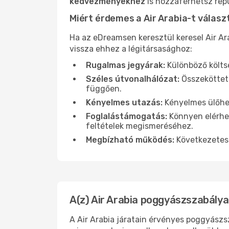
kedvezményekhez
is hozzáférhetsz repü
Miért érdemes a Air Arabia-t válasz
Ha az eDreamsen keresztül keresel Air Ar
vissza ehhez a légitársasághoz:
Rugalmas jegyárak:
Különböző költsé
Széles útvonalhálózat:
Összekötteté
függően.
Kényelmes utazás:
Kényelmes ülőhel
Foglalástámogatás:
Könnyen elérhet
feltételek megismeréséhez.
Megbízható működés:
Következetes 
A(z) Air Arabia poggyászszabálya
A Air Arabia járatain érvényes poggyászs