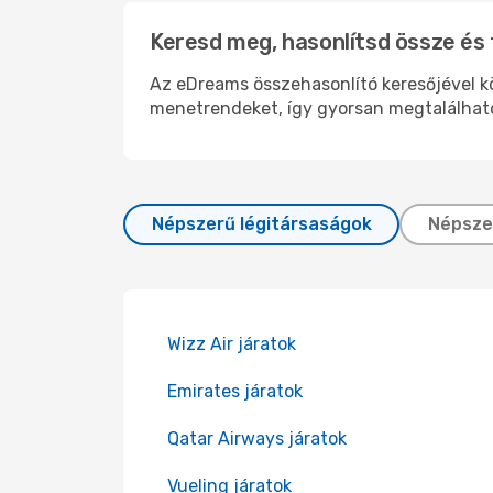
Keresd meg, hasonlítsd össze és f
Az eDreams összehasonlító keresőjével kön
menetrendeket, így gyorsan megtalálhato
Népszerű légitársaságok
Népsze
Wizz Air járatok
Emirates járatok
Qatar Airways járatok
Vueling járatok