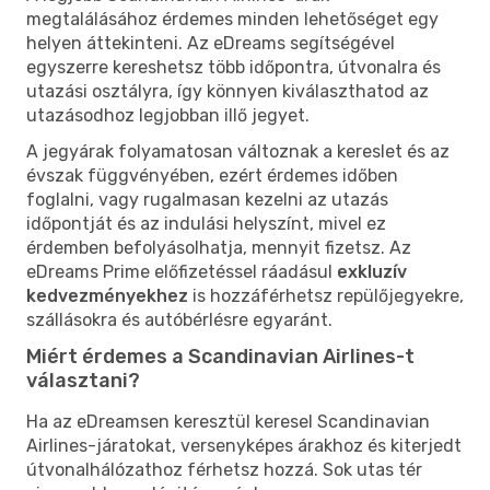
megtalálásához érdemes minden lehetőséget egy
helyen áttekinteni. Az eDreams segítségével
egyszerre kereshetsz több időpontra, útvonalra és
utazási osztályra, így könnyen kiválaszthatod az
utazásodhoz legjobban illő jegyet.
A jegyárak folyamatosan változnak a kereslet és az
évszak függvényében, ezért érdemes időben
foglalni, vagy rugalmasan kezelni az utazás
időpontját és az indulási helyszínt, mivel ez
érdemben befolyásolhatja, mennyit fizetsz. Az
eDreams Prime előfizetéssel ráadásul
exkluzív
kedvezményekhez
is hozzáférhetsz repülőjegyekre,
szállásokra és autóbérlésre egyaránt.
Miért érdemes a Scandinavian Airlines-t
választani?
Ha az eDreamsen keresztül keresel Scandinavian
Airlines-járatokat, versenyképes árakhoz és kiterjedt
útvonalhálózathoz férhetsz hozzá. Sok utas tér