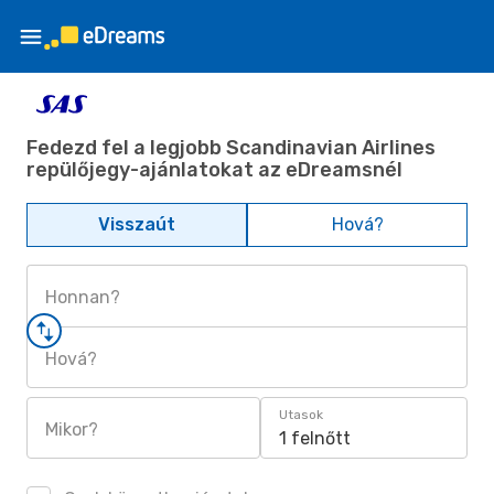
Fedezd fel a legjobb Scandinavian Airlines
repülőjegy-ajánlatokat az eDreamsnél
Visszaút
Hová?
Honnan?
Hová?
Utasok
Mikor?
1 felnőtt