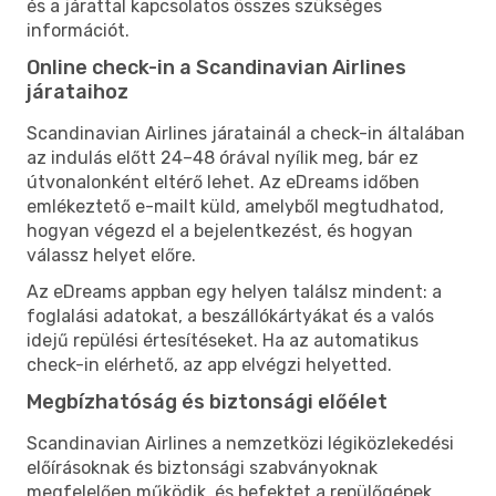
és a járattal kapcsolatos összes szükséges
információt.
Online check-in a Scandinavian Airlines
járataihoz
Scandinavian Airlines járatainál a check-in általában
az indulás előtt 24–48 órával nyílik meg, bár ez
útvonalonként eltérő lehet. Az eDreams időben
emlékeztető e-mailt küld, amelyből megtudhatod,
hogyan végezd el a bejelentkezést, és hogyan
válassz helyet előre.
Az eDreams appban egy helyen találsz mindent: a
foglalási adatokat, a beszállókártyákat és a valós
idejű repülési értesítéseket. Ha az automatikus
check-in elérhető, az app elvégzi helyetted.
Megbízhatóság és biztonsági előélet
Scandinavian Airlines a nemzetközi légiközlekedési
előírásoknak és biztonsági szabványoknak
megfelelően működik, és befektet a repülőgépek