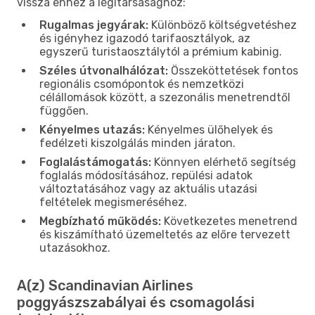
vissza ehhez a légitársasághoz:
Rugalmas jegyárak:
Különböző költségvetéshez
és igényhez igazodó tarifaosztályok, az
egyszerű turistaosztálytól a prémium kabinig.
Széles útvonalhálózat:
Összeköttetések fontos
regionális csomópontok és nemzetközi
célállomások között, a szezonális menetrendtől
függően.
Kényelmes utazás:
Kényelmes ülőhelyek és
fedélzeti kiszolgálás minden járaton.
Foglalástámogatás:
Könnyen elérhető segítség
foglalás módosításához, repülési adatok
változtatásához vagy az aktuális utazási
feltételek megismeréséhez.
Megbízható működés:
Következetes menetrend
és kiszámítható üzemeltetés az előre tervezett
utazásokhoz.
A(z) Scandinavian Airlines
poggyászszabályai és csomagolási