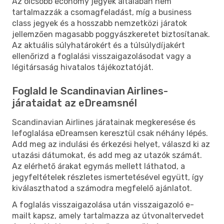
Az olcsóbb economy jegyek általában nem
tartalmazzák a csomagfeladást, míg a business
class jegyek és a hosszabb nemzetközi járatok
jellemzően magasabb poggyászkeretet biztosítanak.
Az aktuális súlyhatárokért és a túlsúlydíjakért
ellenőrizd a foglalási visszaigazolásodat vagy a
légitársaság hivatalos tájékoztatóját.
Foglald le Scandinavian Airlines-
járataidat az eDreamsnél
Scandinavian Airlines járatainak megkeresése és
lefoglalása eDreamsen keresztül csak néhány lépés.
Add meg az indulási és érkezési helyet, válaszd ki az
utazási dátumokat, és add meg az utazók számát.
Az elérhető árakat egymás mellett láthatod, a
jegyfeltételek részletes ismertetésével együtt, így
kiválaszthatod a számodra megfelelő ajánlatot.
A foglalás visszaigazolása után visszaigazoló e-
mailt kapsz, amely tartalmazza az útvonaltervedet