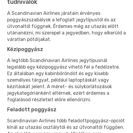
tudnivalók
A Scandinavian Airlines járatain érvényes
poggyászszabályok a lefoglalt jegytípustól és az
útvonaltól függnek. Érdemes még az utazás előtt
utánanézni, mi szerepel a jegyedben, hogy elkerüld a
váratlan pótdíjakat.
Kézipoggyász
A legtöbb Scandinavian Airlines jegytípusnál
legalább egy kézipoggyász vihető fel a fedélzetre.
Ez általában egy kabinbőröndöt és egy kisebb
személyes tárgyat, például laptoptáskát vagy
kézitáskát jelent. A méret- és súlykorlátozások
jegykategóriánként eltérnek, ezért érdemes a
foglalásod részleteit előre ellenőrizni.
Feladott poggyász
Scandinavian Airlines több feladottpoggyász-opciót
kínál az utazási osztálytól és az útvonaltól függően.