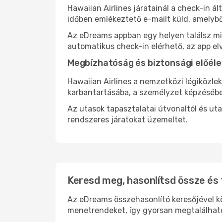
Hawaiian Airlines járatainál a check-in á
időben emlékeztető e-mailt küld, amelybő
Az eDreams appban egy helyen találsz mind
automatikus check-in elérhető, az app el
Megbízhatóság és biztonsági előéle
Hawaiian Airlines a nemzetközi légiközle
karbantartásába, a személyzet képzésébe
Az utasok tapasztalatai útvonaltól és ut
rendszeres járatokat üzemeltet.
Keresd meg, hasonlítsd össze és f
Az eDreams összehasonlító keresőjével kön
menetrendeket, így gyorsan megtalálhato