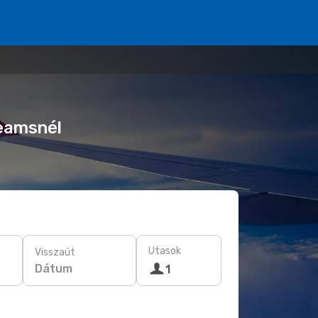
reamsnél
Utasok
Visszaút
Dátum
1