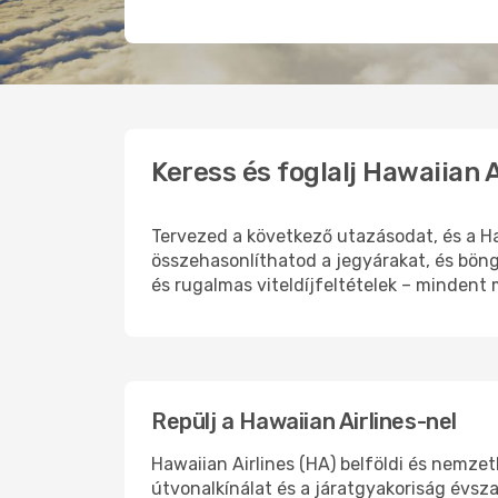
Keress és foglalj Hawaiian 
Tervezed a következő utazásodat, és a H
összehasonlíthatod a jegyárakat, és böng
és rugalmas viteldíjfeltételek – mindent
Repülj a Hawaiian Airlines-nel
Hawaiian Airlines (HA) belföldi és nemzet
útvonalkínálat és a járatgyakoriság évsz