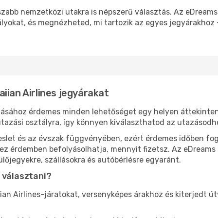
sszabb nemzetközi utakra is népszerű választás. Az eDream
ályokat, és megnézheted, mi tartozik az egyes jegyárakhoz –
iian Airlines jegyárakat
álásához érdemes minden lehetőséget egy helyen áttekinten
tazási osztályra, így könnyen kiválaszthatod az utazásodho
eslet és az évszak függvényében, ezért érdemes időben fog
l ez érdemben befolyásolhatja, mennyit fizetsz. Az eDreams
lőjegyekre, szállásokra és autóbérlésre egyaránt.
 választani?
an Airlines-járatokat, versenyképes árakhoz és kiterjedt ú