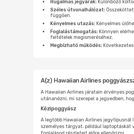
Rugalmas jegyárak:
Különböző költsé
Széles útvonalhálózat:
Összekötteté
függően.
Kényelmes utazás:
Kényelmes ülőhel
Foglalástámogatás:
Könnyen elérhet
feltételek megismeréséhez.
Megbízható működés:
Következetes 
A(z) Hawaiian Airlines poggyászs
A Hawaiian Airlines járatain érvényes po
utánanézni, mi szerepel a jegyedben, hogy
Kézipoggyász
A legtöbb Hawaiian Airlines jegytípusnál 
személyes tárgyat, például laptoptáskát 
foglalásod részleteit előre ellenőrizni.