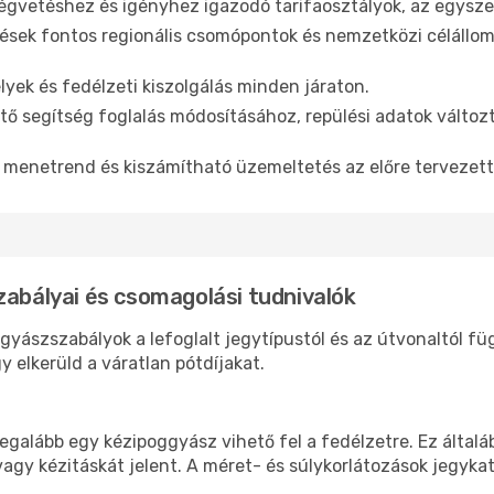
gvetéshez és igényhez igazodó tarifaosztályok, az egyszer
sek fontos regionális csomópontok és nemzetközi célállom
yek és fedélzeti kiszolgálás minden járaton.
ő segítség foglalás módosításához, repülési adatok változ
menetrend és kiszámítható üzemeltetés az előre tervezet
zabályai és csomagolási tudnivalók
ggyászszabályok a lefoglalt jegytípustól és az útvonaltól 
 elkerüld a váratlan pótdíjakat.
legalább egy kézipoggyász vihető fel a fedélzetre. Ez által
vagy kézitáskát jelent. A méret- és súlykorlátozások jegyka