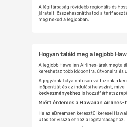
A légitársaság rövidebb regionális és ho
járatait, összehasonlíthatod a tarifaoszt
meg neked a legjobban.
Hogyan találd meg a legjobb Hawa
A legjobb Hawaiian Airlines-árak megtal
kereshetsz több időpontra, útvonalra és u
A jegyárak folyamatosan változnak a ker
időpontját és az indulási helyszínt, mive
kedvezményekhez
is hozzáférhetsz repü
Miért érdemes a Hawaiian Airlines-t
Ha az eDreamsen keresztül keresel Hawaii
utas tér vissza ehhez a légitársasághoz: