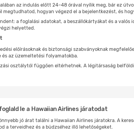
ltalában az indulás előtt 24–48 órával nyílik meg, bár ez út
l megtudhatod, hogyan végezd el a bejelentkezést, és hogy
ent: a foglalási adatokat, a beszállókártyákat és a valós id
végzi helyetted.
t
kedési előírásoknak és biztonsági szabványoknak megfelelő
 és az üzemeltetési folyamatokba.
azási osztálytól függően eltérhetnek. A légitársaság belföl
oglald le a Hawaiian Airlines járatodat
nyebb jó árat találni a Hawaiian Airlines járatokra. A keres
d a terveidhez és a büdzséhez illő lehetőségeket.