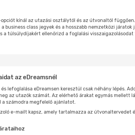
opciót kínál az utazási osztálytól és az útvonaltól függőe
 a business class jegyek és a hosszabb nemzetközi járato
s a túlsúlydíjakért ellenőrizd a foglalási visszaigazolásodat
taidat az eDreamsnél
 és lefoglalása eDreamsen keresztül csak néhány lépés. Add
meg az utazók számát. Az elérhető árakat egymás mellett lá
d a számodra megfelelő ajánlatot.
azoló e-mailt kapsz, amely tartalmazza az útvonaltervedet é
járataihoz