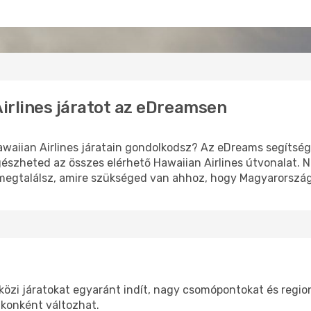
Airlines járatot az eDreamsen
awaiian Airlines járatain gondolkodsz? Az eDreams segítség
észheted az összes elérhető Hawaiian Airlines útvonalat. 
 megtalálsz, amire szükséged van ahhoz, hogy Magyarország
közi járatokat egyaránt indít, nagy csomópontokat és regioná
akonként változhat.