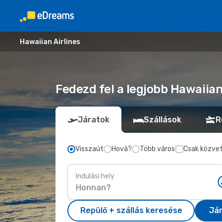
Hawaiian Airlines
Fedezd fel a legjobb Hawaiia
Járatok
Szállások
R
Visszaút
Hová?
Több város
Csak közvet
Indulási hely
Repülő + szállás keresése
Já