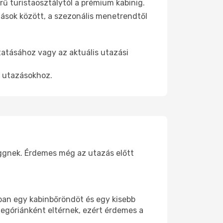
ű turistaosztálytól a prémium kabinig.
ások között, a szezonális menetrendtől
tatásához vagy az aktuális utazási
t utazásokhoz.
függnek. Érdemes még az utazás előtt
ában egy kabinbőröndöt és egy kisebb
tegóriánként eltérnek, ezért érdemes a