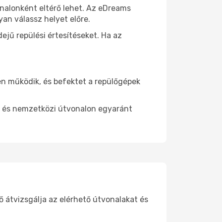
vonalonként eltérő lehet. Az eDreams
an válassz helyet előre.
ejű repülési értesítéseket. Ha az
en működik, és befektet a repülőgépek
di és nemzetközi útvonalon egyaránt
ő átvizsgálja az elérhető útvonalakat és