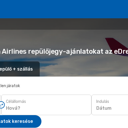
n Airlines repülőjegy-ajánlatokat az eD
epülő + szállás
len járatok
Célállomás
Indulás
Dátum
ratok keresése