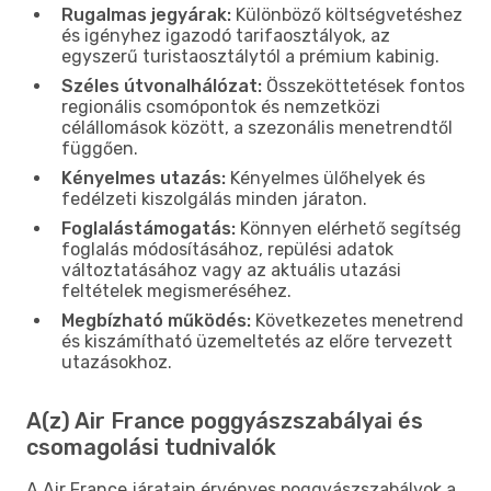
Rugalmas jegyárak:
Különböző költségvetéshez
és igényhez igazodó tarifaosztályok, az
egyszerű turistaosztálytól a prémium kabinig.
Széles útvonalhálózat:
Összeköttetések fontos
regionális csomópontok és nemzetközi
célállomások között, a szezonális menetrendtől
függően.
Kényelmes utazás:
Kényelmes ülőhelyek és
fedélzeti kiszolgálás minden járaton.
Foglalástámogatás:
Könnyen elérhető segítség
foglalás módosításához, repülési adatok
változtatásához vagy az aktuális utazási
feltételek megismeréséhez.
Megbízható működés:
Következetes menetrend
és kiszámítható üzemeltetés az előre tervezett
utazásokhoz.
A(z) Air France poggyászszabályai és
csomagolási tudnivalók
A Air France járatain érvényes poggyászszabályok a