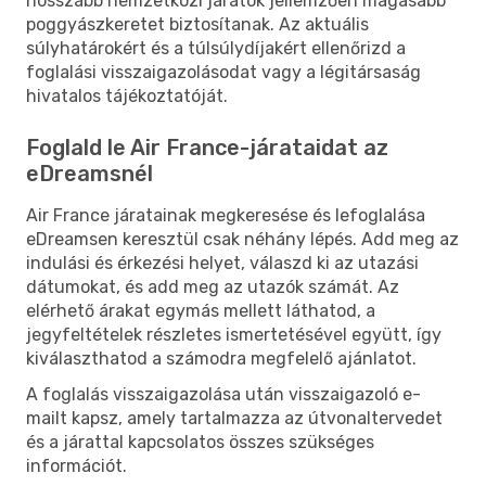
hosszabb nemzetközi járatok jellemzően magasabb
poggyászkeretet biztosítanak. Az aktuális
súlyhatárokért és a túlsúlydíjakért ellenőrizd a
foglalási visszaigazolásodat vagy a légitársaság
hivatalos tájékoztatóját.
Foglald le Air France-járataidat az
eDreamsnél
Air France járatainak megkeresése és lefoglalása
eDreamsen keresztül csak néhány lépés. Add meg az
indulási és érkezési helyet, válaszd ki az utazási
dátumokat, és add meg az utazók számát. Az
elérhető árakat egymás mellett láthatod, a
jegyfeltételek részletes ismertetésével együtt, így
kiválaszthatod a számodra megfelelő ajánlatot.
A foglalás visszaigazolása után visszaigazoló e-
mailt kapsz, amely tartalmazza az útvonaltervedet
és a járattal kapcsolatos összes szükséges
információt.