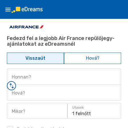
Fedezd fel a legjobb Air France repülőjegy-
ajánlatokat az eDreamsnél
Visszaút
Hová?
Honnan?
Hová?
Utasok
Mikor?
1 felnőtt