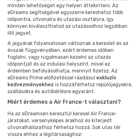
minden lehetőséget egy helyen áttekinteni. Az
eDreams segítségével egyszerre kereshetsz több
időpontra, útvonalra és utazási osztályra, így
könnyen kiválaszthatod az utazásodhoz legjobban
illő jegyet.
A jegyárak folyamatosan változnak a kereslet és az
évszak függvényében, ezért érdemes időben
foglalni, vagy rugalmasan kezelni az utazás
időpontját és az indulási helyszínt, mivel ez
érdemben befolyásolhatja, mennyit fizetsz. Az
eDreams Prime előfizetéssel ráadásul
exkluzív
kedvezményekhez
is hozzáférhetsz repülőjegyekre,
szállásokra és autóbérlésre egyaránt.
Miért érdemes a Air France-t választani?
Ha az eDreamsen keresztül keresel Air France-
járatokat, versenyképes árakhoz és kiterjedt
útvonalhálózathoz férhetsz hozzá. Sok utas tér
vissza ehhez a légitársasághoz: