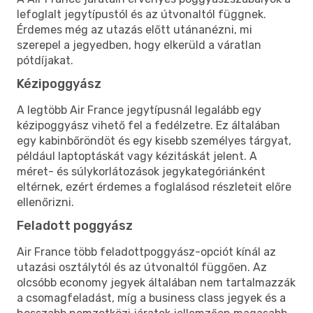
lefoglalt jegytípustól és az útvonaltól függnek.
Érdemes még az utazás előtt utánanézni, mi
szerepel a jegyedben, hogy elkerüld a váratlan
pótdíjakat.
Kézipoggyász
A legtöbb Air France jegytípusnál legalább egy
kézipoggyász vihető fel a fedélzetre. Ez általában
egy kabinbőröndöt és egy kisebb személyes tárgyat,
például laptoptáskát vagy kézitáskát jelent. A
méret- és súlykorlátozások jegykategóriánként
eltérnek, ezért érdemes a foglalásod részleteit előre
ellenőrizni.
Feladott poggyász
Air France több feladottpoggyász-opciót kínál az
utazási osztálytól és az útvonaltól függően. Az
olcsóbb economy jegyek általában nem tartalmazzák
a csomagfeladást, míg a business class jegyek és a