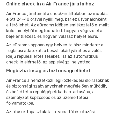
Online check-in a Air France járataihoz
Air France járatainál a check-in általában az indulás
előtt 24–48 órával nyílik meg, bár ez útvonalonként
eltérő lehet. Az eDreams időben emlékeztető e-mailt
küld, amelyből megtudhatod, hogyan végezd el a
bejelentkezést, és hogyan válassz helyet előre.
Az eDreams appban egy helyen találsz mindent: a
foglalási adatokat, a beszállókártyákat és a valós
idejű repülési értesítéseket. Ha az automatikus
check-in elérhető, az app elvégzi helyetted.
Megbízhatóság és biztonsági előélet
Air France a nemzetközi légiközlekedési előírásoknak
és biztonsági szabványoknak megfelelően működik,
és befektet a repülőgépek karbantartásába, a
személyzet képzésébe és az üzemeltetési
folyamatokba.
Az utasok tapasztalatai útvonaltól és utazási