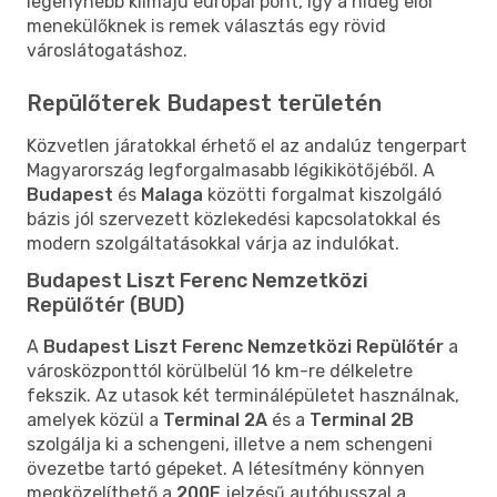
legenyhébb klímájú európai pont, így a hideg elől
menekülőknek is remek választás egy rövid
városlátogatáshoz.
Repülőterek Budapest területén
Közvetlen járatokkal érhető el az andalúz tengerpart
Magyarország legforgalmasabb légikikötőjéből. A
Budapest
és
Malaga
közötti forgalmat kiszolgáló
bázis jól szervezett közlekedési kapcsolatokkal és
modern szolgáltatásokkal várja az indulókat.
Budapest Liszt Ferenc Nemzetközi
Repülőtér (BUD)
A
Budapest Liszt Ferenc Nemzetközi Repülőtér
a
városközponttól körülbelül 16 km-re délkeletre
fekszik. Az utasok két terminálépületet használnak,
amelyek közül a
Terminal 2A
és a
Terminal 2B
szolgálja ki a schengeni, illetve a nem schengeni
övezetbe tartó gépeket. A létesítmény könnyen
megközelíthető a
200E
jelzésű autóbusszal a