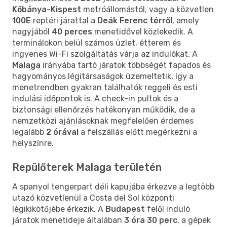
Kőbánya-Kispest
metróállomástól, vagy a közvetlen
100E
reptéri járattal a
Deák Ferenc térről
, amely
nagyjából
40 perces
menetidővel közlekedik. A
terminálokon belül számos üzlet, étterem és
ingyenes Wi-Fi szolgáltatás várja az indulókat. A
Malaga
irányába tartó járatok többségét fapados és
hagyományos légitársaságok üzemeltetik, így a
menetrendben gyakran találhatók reggeli és esti
indulási időpontok is. A check-in pultok és a
biztonsági ellenőrzés hatékonyan működik, de a
nemzetközi ajánlásoknak megfelelően érdemes
legalább
2 órával
a felszállás előtt megérkezni a
helyszínre.
Repülőterek Malaga területén
A spanyol tengerpart déli kapujába érkezve a legtöbb
utazó közvetlenül a Costa del Sol központi
légikikötőjébe érkezik. A
Budapest
felől induló
járatok menetideje általában
3 óra 30 perc
, a gépek