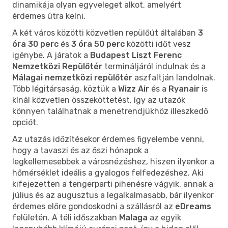
dinamikája olyan egyveleget alkot, amelyért
érdemes útra kelni.
A két város közötti közvetlen repülőút általában
3
óra 30 perc
és
3 óra 50 perc
közötti időt vesz
igénybe. A járatok a
Budapest Liszt Ferenc
Nemzetközi Repülőtér
termináljáról indulnak és a
Málagai nemzetközi repülőtér
aszfaltján landolnak.
Több légitársaság, köztük a
Wizz Air
és a
Ryanair
is
kínál közvetlen összeköttetést, így az utazók
könnyen találhatnak a menetrendjükhöz illeszkedő
opciót.
Az utazás időzítésekor érdemes figyelembe venni,
hogy a tavaszi és az őszi hónapok a
legkellemesebbek a városnézéshez, hiszen ilyenkor a
hőmérséklet ideális a gyalogos felfedezéshez. Aki
kifejezetten a tengerparti pihenésre vágyik, annak a
július és az augusztus a legalkalmasabb, bár ilyenkor
érdemes előre gondoskodni a szállásról az
eDreams
felületén. A téli időszakban
Malaga
az egyik