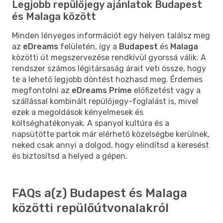
Legjobb repülőjegy ajánlatok Budapest
és Malaga között
Minden lényeges információt egy helyen találsz meg
az
eDreams
felületén, így a
Budapest
és
Malaga
közötti út megszervezése rendkívül gyorssá válik. A
rendszer számos légitársaság árait veti össze, hogy
te a lehető legjobb döntést hozhasd meg. Érdemes
megfontolni az
eDreams Prime
előfizetést vagy a
szállással kombinált repülőjegy-foglalást is, mivel
ezek a megoldások kényelmesek és
költséghatékonyak. A spanyol kultúra és a
napsütötte partok már elérhető közelségbe kerülnek,
neked csak annyi a dolgod, hogy elindítsd a keresést
és biztosítsd a helyed a gépen.
FAQs a(z) Budapest és Malaga
közötti repülőútvonalakról