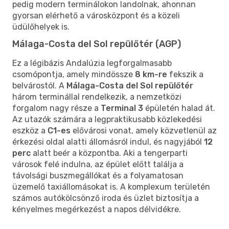
pedig modern terminálokon landolnak, ahonnan
gyorsan elérhető a városközpont és a közeli
üdülőhelyek is.
Málaga-Costa del Sol repülőtér (AGP)
Ez a légibázis Andalúzia legforgalmasabb
csomópontja, amely mindössze
8 km-re
fekszik a
belvárostól. A
Málaga-Costa del Sol repülőtér
három terminállal rendelkezik, a nemzetközi
forgalom nagy része a
Terminal 3
épületén halad át.
Az utazók számára a legpraktikusabb közlekedési
eszköz a
C1-es
elővárosi vonat, amely közvetlenül az
érkezési oldal alatti állomásról indul, és nagyjából
12
perc
alatt beér a központba. Aki a tengerparti
városok felé indulna, az épület előtt találja a
távolsági buszmegállókat és a folyamatosan
üzemelő taxiállomásokat is. A komplexum területén
számos autókölcsönző iroda és üzlet biztosítja a
kényelmes megérkezést a napos délvidékre.