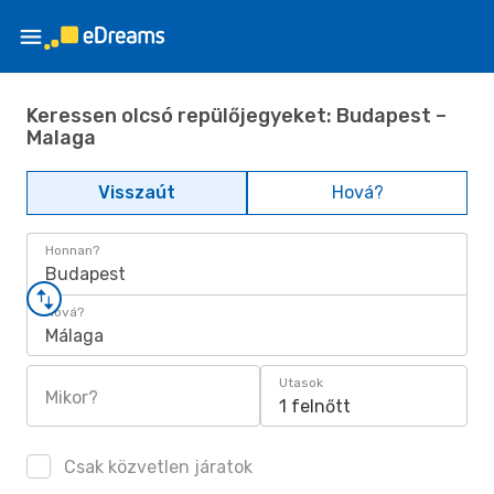
Keressen olcsó repülőjegyeket: Budapest –
Malaga
Visszaút
Hová?
Honnan?
Budapest
Hová?
Málaga
Utasok
Mikor?
1 felnőtt
Csak közvetlen járatok