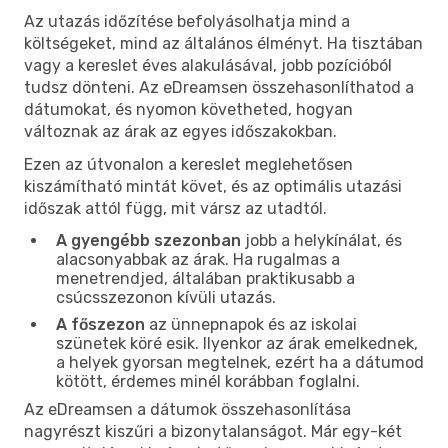
Az utazás időzítése befolyásolhatja mind a
költségeket, mind az általános élményt. Ha tisztában
vagy a kereslet éves alakulásával, jobb pozícióból
tudsz dönteni. Az eDreamsen összehasonlíthatod a
dátumokat, és nyomon követheted, hogyan
változnak az árak az egyes időszakokban.
Ezen az útvonalon a kereslet meglehetősen
kiszámítható mintát követ, és az optimális utazási
időszak attól függ, mit vársz az utadtól.
A gyengébb szezonban
jobb a helykínálat, és
alacsonyabbak az árak. Ha rugalmas a
menetrendjed, általában praktikusabb a
csúcsszezonon kívüli utazás.
A főszezon
az ünnepnapok és az iskolai
szünetek köré esik. Ilyenkor az árak emelkednek,
a helyek gyorsan megtelnek, ezért ha a dátumod
kötött, érdemes minél korábban foglalni.
Az eDreamsen a dátumok összehasonlítása
nagyrészt kiszűri a bizonytalanságot. Már egy-két