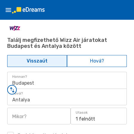
Találj megfizethető Wizz Air járatokat
Budapest és Antalya között
Visszaút
Hová?
Honnan?
Budapest
Hová?
Antalya
Utasok
Mikor?
1 felnőtt