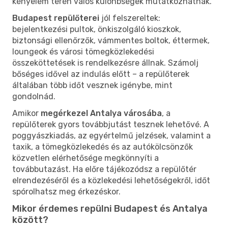
kényelem terén valós különbségek mutatkozhatnak.
Budapest repülőterei
jól felszereltek:
bejelentkezési pultok, önkiszolgáló kioszkok,
biztonsági ellenőrzők, vámmentes boltok, éttermek,
loungeok és városi tömegközlekedési
összeköttetések is rendelkezésre állnak. Számolj
bőséges idővel az indulás előtt – a repülőterek
általában több időt vesznek igénybe, mint
gondolnád.
Amikor
megérkezel Antalya városába
, a
repülőterek gyors továbbjutást tesznek lehetővé. A
poggyászkiadás, az egyértelmű jelzések, valamint a
taxik, a tömegközlekedés és az autókölcsönzők
közvetlen elérhetősége megkönnyíti a
továbbutazást. Ha előre tájékozódsz a repülőtér
elrendezéséről és a közlekedési lehetőségekről, időt
spórolhatsz meg érkezéskor.
Mikor érdemes repülni Budapest és Antalya
között?