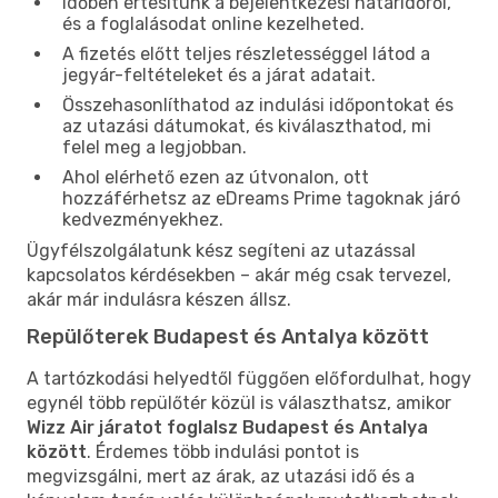
Időben értesítünk a bejelentkezési határidőről,
és a foglalásodat online kezelheted.
A fizetés előtt teljes részletességgel látod a
jegyár-feltételeket és a járat adatait.
Összehasonlíthatod az indulási időpontokat és
az utazási dátumokat, és kiválaszthatod, mi
felel meg a legjobban.
Ahol elérhető ezen az útvonalon, ott
hozzáférhetsz az eDreams Prime tagoknak járó
kedvezményekhez.
Ügyfélszolgálatunk kész segíteni az utazással
kapcsolatos kérdésekben – akár még csak tervezel,
akár már indulásra készen állsz.
Repülőterek Budapest és Antalya között
A tartózkodási helyedtől függően előfordulhat, hogy
egynél több repülőtér közül is választhatsz, amikor
Wizz Air járatot foglalsz Budapest és Antalya
között
. Érdemes több indulási pontot is
megvizsgálni, mert az árak, az utazási idő és a