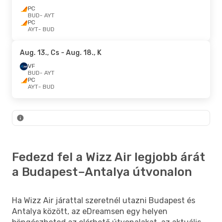
PC
BUD
- AYT
PC
AYT
- BUD
Aug. 13., Cs
- Aug. 18., K
VF
BUD
- AYT
PC
AYT
- BUD
Fedezd fel a Wizz Air legjobb árát
a Budapest–Antalya útvonalon
Ha Wizz Air járattal szeretnél utazni Budapest és
Antalya között, az eDreamsen egy helyen