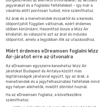
böngészheted az elérhető útvonalakat, az aktuális
jegyárakat és a foglalási feltételeket – így már a
vásárlás előtt pontosan tudod, mire számíthatsz.
Az árak és a menetrendek évszaktól és a keresés
időpontjától függően változnak, ezért érdemes
időben körülnézni. Hasonlítsd össze a Wizz Air
kínálatát, és válaszd ki azt az árat és indulási
időpontot, amely a legjobban illik az utazásodhoz.
Miért érdemes eDreamsen foglalni Wizz
Air-járatot erre az útvonalra
Az eDreamsen egyszerre kereshetsz Wizz Air
járatokat Budapest és Antalya között más
légitársaságok járataival együtt, így az árak, a
menetrendek és a jegyfelhasználási feltételek mind
egy helyen elérhetők, mielőtt döntést hoznál.
Ha az eDreamsen foglalsz, a következőkre
számíthatsz: