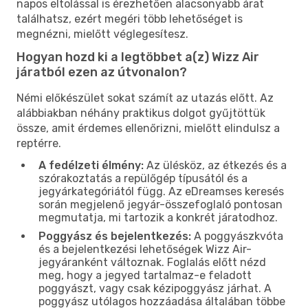
napos eltolással is érezhetően alacsonyabb árat
találhatsz, ezért megéri több lehetőséget is
megnézni, mielőtt véglegesítesz.
Hogyan hozd ki a legtöbbet a(z) Wizz Air
járatból ezen az útvonalon?
Némi előkészület sokat számít az utazás előtt. Az
alábbiakban néhány praktikus dolgot gyűjtöttük
össze, amit érdemes ellenőrizni, mielőtt elindulsz a
reptérre.
A fedélzeti élmény:
Az ülésköz, az étkezés és a
szórakoztatás a repülőgép típusától és a
jegyárkategóriától függ. Az eDreamses keresés
során megjelenő jegyár-összefoglaló pontosan
megmutatja, mi tartozik a konkrét járatodhoz.
Poggyász és bejelentkezés:
A poggyászkvóta
és a bejelentkezési lehetőségek Wizz Air-
jegyáranként változnak. Foglalás előtt nézd
meg, hogy a jegyed tartalmaz-e feladott
poggyászt, vagy csak kézipoggyász járhat. A
poggyász utólagos hozzáadása általában többe