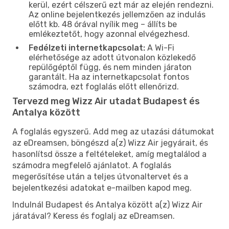
kerül, ezért célszerű ezt már az elején rendezni.
Az online bejelentkezés jellemzően az indulás
előtt kb. 48 órával nyílik meg – állíts be
emlékeztetőt, hogy azonnal elvégezhesd.
Fedélzeti internetkapcsolat:
A Wi-Fi
elérhetősége az adott útvonalon közlekedő
repülőgéptől függ, és nem minden járaton
garantált. Ha az internetkapcsolat fontos
számodra, ezt foglalás előtt ellenőrizd.
Tervezd meg Wizz Air utadat Budapest és
Antalya között
A foglalás egyszerű. Add meg az utazási dátumokat
az eDreamsen, böngészd a(z) Wizz Air jegyárait, és
hasonlítsd össze a feltételeket, amíg megtalálod a
számodra megfelelő ajánlatot. A foglalás
megerősítése után a teljes útvonaltervet és a
bejelentkezési adatokat e-mailben kapod meg.
Indulnál Budapest és Antalya között a(z) Wizz Air
járatával? Keress és foglalj az eDreamsen.