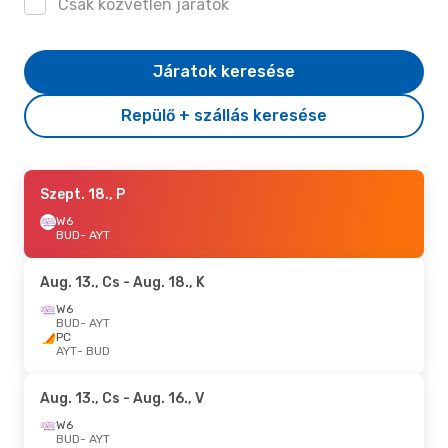
Csak közvetlen járatok
Járatok keresése
Repülő + szállás keresése
Szept. 18., P
W6
BUD
- AYT
Aug. 13., Cs
- Aug. 18., K
W6
BUD
- AYT
PC
AYT
- BUD
Aug. 13., Cs
- Aug. 16., V
W6
BUD
- AYT