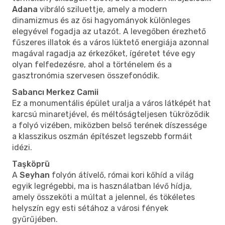
Adana
vibráló sziluettje, amely a modern
dinamizmus és az ősi hagyományok különleges
elegyével fogadja az utazót. A levegőben érezhető
fűszeres illatok és a város lüktető energiája azonnal
magával ragadja az érkezőket, ígéretet téve egy
olyan felfedezésre, ahol a történelem és a
gasztronómia szervesen összefonódik.
Sabancı Merkez Camii
Ez a monumentális épület uralja a város látképét hat
karcsú minaretjével, és méltóságteljesen tükröződik
a folyó vizében, miközben belső terének díszessége
a klasszikus oszmán építészet legszebb formáit
idézi.
Taşköprü
A
Seyhan
folyón átívelő, római kori kőhíd a világ
egyik legrégebbi, ma is használatban lévő hídja,
amely összeköti a múltat a jelennel, és tökéletes
helyszín egy esti sétához a városi fények
gyűrűjében.