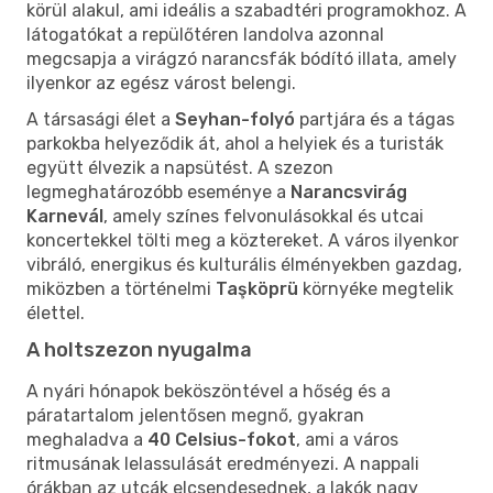
körül alakul, ami ideális a szabadtéri programokhoz. A
látogatókat a repülőtéren landolva azonnal
megcsapja a virágzó narancsfák bódító illata, amely
ilyenkor az egész várost belengi.
A társasági élet a
Seyhan-folyó
partjára és a tágas
parkokba helyeződik át, ahol a helyiek és a turisták
együtt élvezik a napsütést. A szezon
legmeghatározóbb eseménye a
Narancsvirág
Karnevál
, amely színes felvonulásokkal és utcai
koncertekkel tölti meg a köztereket. A város ilyenkor
vibráló, energikus és kulturális élményekben gazdag,
miközben a történelmi
Taşköprü
környéke megtelik
élettel.
A holtszezon nyugalma
A nyári hónapok beköszöntével a hőség és a
páratartalom jelentősen megnő, gyakran
meghaladva a
40 Celsius-fokot
, ami a város
ritmusának lelassulását eredményezi. A nappali
órákban az utcák elcsendesednek, a lakók nagy