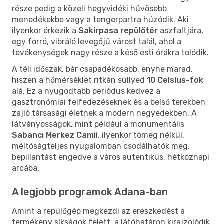
része pedig a közeli hegyvidéki hűvösebb
menedékekbe vagy a tengerpartra húzódik. Aki
ilyenkor érkezik a
Sakirpasa repülőtér
aszfaltjára,
egy forró, vibráló levegőjű várost talál, ahol a
tevékenységek nagy része a késő esti órákra tolódik.
A téli időszak, bár csapadékosabb, enyhe marad,
hiszen a hőmérséklet ritkán süllyed
10 Celsius-fok
alá. Ez a nyugodtabb periódus kedvez a
gasztronómiai felfedezéseknek és a belső terekben
zajló társasági életnek a modern negyedekben. A
látványosságok, mint például a monumentális
Sabancı Merkez Camii
, ilyenkor tömeg nélkül,
méltóságteljes nyugalomban csodálhatók meg,
bepillantást engedve a város autentikus, hétköznapi
arcába.
A legjobb programok Adana-ban
Amint a repülőgép megkezdi az ereszkedést a
termékeny síkságok felett, a látóhatáron kirajzolódik