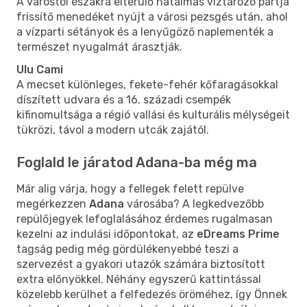
A várostól északra elterülő hatalmas víztározó partja
frissítő menedéket nyújt a városi pezsgés után, ahol
a vízparti sétányok és a lenyűgöző naplementék a
természet nyugalmát árasztják.
Ulu Cami
A mecset különleges, fekete-fehér kőfaragásokkal
díszített udvara és a 16. századi csempék
kifinomultsága a régió vallási és kulturális mélységeit
tükrözi, távol a modern utcák zajától.
Foglald le járatod Adana-ba még ma
Már alig várja, hogy a fellegek felett repülve
megérkezzen
Adana
városába? A legkedvezőbb
repülőjegyek lefoglalásához érdemes rugalmasan
kezelni az indulási időpontokat, az
eDreams Prime
tagság pedig még gördülékenyebbé teszi a
szervezést a gyakori utazók számára biztosított
extra előnyökkel. Néhány egyszerű kattintással
közelebb kerülhet a felfedezés öröméhez, így Önnek