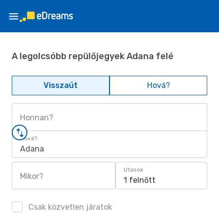
A legolcsóbb repülőjegyek Adana felé
Visszaút
Hová?
Honnan?
Hová?
Adana
Utasok
Mikor?
1 felnőtt
Csak közvetlen járatok