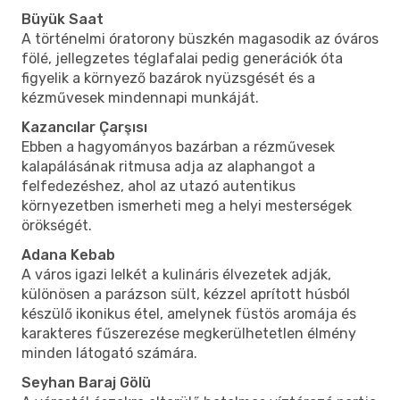
Büyük Saat
A történelmi óratorony büszkén magasodik az óváros
fölé, jellegzetes téglafalai pedig generációk óta
figyelik a környező bazárok nyüzsgését és a
kézművesek mindennapi munkáját.
Kazancılar Çarşısı
Ebben a hagyományos bazárban a rézművesek
kalapálásának ritmusa adja az alaphangot a
felfedezéshez, ahol az utazó autentikus
környezetben ismerheti meg a helyi mesterségek
örökségét.
Adana Kebab
A város igazi lelkét a kulináris élvezetek adják,
különösen a parázson sült, kézzel aprított húsból
készülő ikonikus étel, amelynek füstös aromája és
karakteres fűszerezése megkerülhetetlen élmény
minden látogató számára.
Seyhan Baraj Gölü