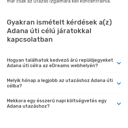
már csak az utazás izgalmára kell koncentrálnia.
Gyakran ismételt kérdések a(z)
Adana úti célú járatokkal
kapcsolatban
Hogyan találhatok kedvező árú repülőjegyeket
Adana úti célra az eDreams webhelyén?
Melyik hónap a legjobb az utazáshoz Adana úti
célba?
Mekkora egy ésszerű napi költségvetés egy
Adana utazáshoz?