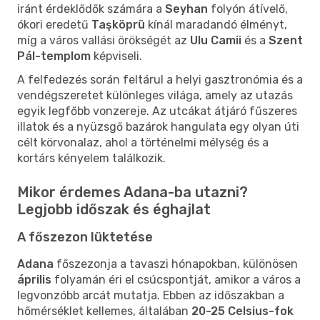
iránt érdeklődők számára a
Seyhan
folyón átívelő,
ókori eredetű
Taşköprü
kínál maradandó élményt,
míg a város vallási örökségét az
Ulu Camii
és a
Szent
Pál-templom
képviseli.
A felfedezés során feltárul a helyi gasztronómia és a
vendégszeretet különleges világa, amely az utazás
egyik legfőbb vonzereje. Az utcákat átjáró fűszeres
illatok és a nyüzsgő bazárok hangulata egy olyan úti
célt körvonalaz, ahol a történelmi mélység és a
kortárs kényelem találkozik.
Mikor érdemes Adana-ba utazni?
Legjobb időszak és éghajlat
A főszezon lüktetése
Adana
főszezonja a tavaszi hónapokban, különösen
április
folyamán éri el csúcspontját, amikor a város a
legvonzóbb arcát mutatja. Ebben az időszakban a
hőmérséklet kellemes, általában
20-25 Celsius-fok