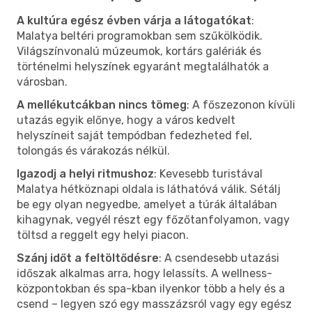
A kultúra egész évben várja a látogatókat
:
Malatya beltéri programokban sem szűkölködik.
Világszínvonalú múzeumok, kortárs galériák és
történelmi helyszínek egyaránt megtalálhatók a
városban.
A mellékutcákban nincs tömeg
: A főszezonon kívüli
utazás egyik előnye, hogy a város kedvelt
helyszíneit saját tempódban fedezheted fel,
tolongás és várakozás nélkül.
Igazodj a helyi ritmushoz
: Kevesebb turistával
Malatya hétköznapi oldala is láthatóvá válik. Sétálj
be egy olyan negyedbe, amelyet a túrák általában
kihagynak, vegyél részt egy főzőtanfolyamon, vagy
töltsd a reggelt egy helyi piacon.
Szánj időt a feltöltődésre
: A csendesebb utazási
időszak alkalmas arra, hogy lelassíts. A wellness-
központokban és spa-kban ilyenkor több a hely és a
csend – legyen szó egy masszázsról vagy egy egész