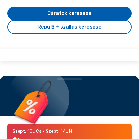
Járatok keresése
Repülő + szállás keresése
Szept. 10., Cs
- Szept. 14., H