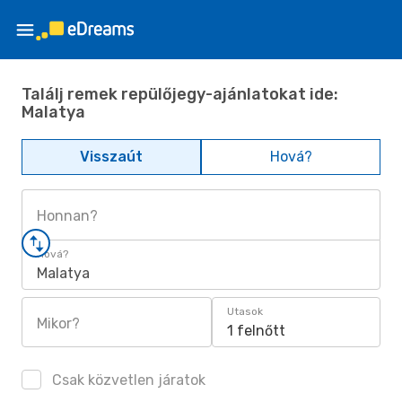
Találj remek repülőjegy-ajánlatokat ide:
Malatya
Visszaút
Hová?
Honnan?
Hová?
Malatya
Utasok
Mikor?
1 felnőtt
Csak közvetlen járatok