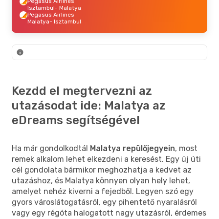
Pegasus Airlines
Isztambul
- Malatya
Pegasus Airlines
Malatya
- Isztambul
Kezdd el megtervezni az
utazásodat ide: Malatya az
eDreams segítségével
Ha már gondolkodtál
Malatya repülőjegyein
, most
remek alkalom lehet elkezdeni a keresést. Egy új úti
cél gondolata bármikor meghozhatja a kedvet az
utazáshoz, és Malatya könnyen olyan hely lehet,
amelyet nehéz kiverni a fejedből. Legyen szó egy
gyors városlátogatásról, egy pihentető nyaralásról
vagy egy régóta halogatott nagy utazásról, érdemes