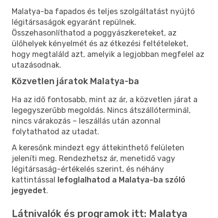
Malatya-ba fapados és teljes szolgáltatást nyújtó
légitársaságok egyaránt repülnek.
Összehasonlíthatod a poggyászkereteket, az
ülőhelyek kényelmét és az étkezési feltételeket,
hogy megtaláld azt, amelyik a legjobban megfelel az
utazásodnak.
Közvetlen járatok Malatya-ba
Ha az idő fontosabb, mint az ár, a közvetlen járat a
legegyszerűbb megoldás. Nincs átszállóterminál,
nincs várakozás – leszállás után azonnal
folytathatod az utadat.
A keresőnk mindezt egy áttekinthető felületen
jeleníti meg. Rendezhetsz ár, menetidő vagy
légitársaság-értékelés szerint, és néhány
kattintással
lefoglalhatod a Malatya-ba szóló
jegyedet
.
Látnivalók és programok itt: Malatya