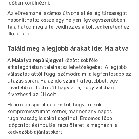
időben körülnézni.
Az eDreamsnél számos útvonalat és légitársaságot
hasonlíthatsz össze egy helyen, így egyszerűbben
találhatod meg a terveidhez és a költségkeretedhez
illő járatot.
Találd meg a legjobb árakat ide: Malatya
A
Malatya repülőjegyei
között sokféle
árkategóriában találhatsz lehetőségeket. A legjobb
választás attól függ, számodra mi a legfontosabb az
utazás során. Ha az idő számít a legtöbbet, egy
rövidebb út több időt hagy arra, hogy valóban
élvezhesd az úti célt.
Ha inkább spórolnál anélkül, hogy túl sok
kompromisszumot kötnél, már néhány napos
rugalmasság is sokat segíthet. Érdemes több
időpontot és indulási repülőteret is megnézni a
kedvezőbb ajánlatokért.