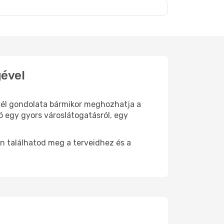
gével
i cél gondolata bármikor meghozhatja a
ó egy gyors városlátogatásról, egy
n találhatod meg a terveidhez és a