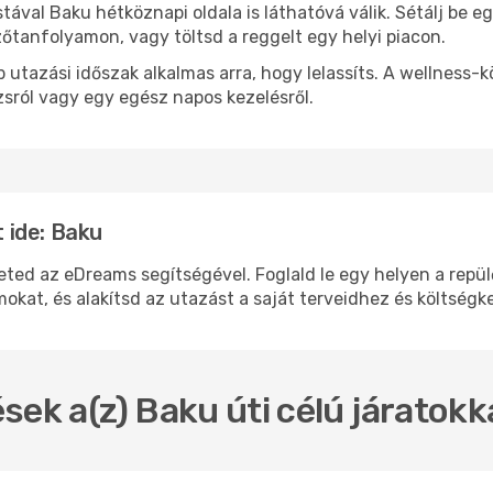
stával Baku hétköznapi oldala is láthatóvá válik. Sétálj be 
zőtanfolyamon, vagy töltsd a reggelt egy helyi piacon.
 utazási időszak alkalmas arra, hogy lelassíts. A wellness-
sról vagy egy egész napos kezelésről.
 ide: Baku
 az eDreams segítségével. Foglald le egy helyen a repülőj
okat, és alakítsd az utazást a saját terveidhez és költségk
sek a(z) Baku úti célú járatok