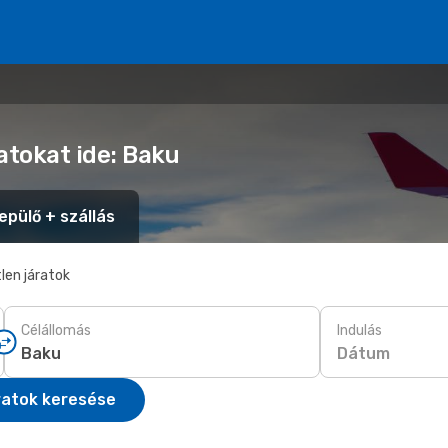
atokat ide: Baku
epülő + szállás
len járatok
Célállomás
Indulás
Dátum
ratok keresése