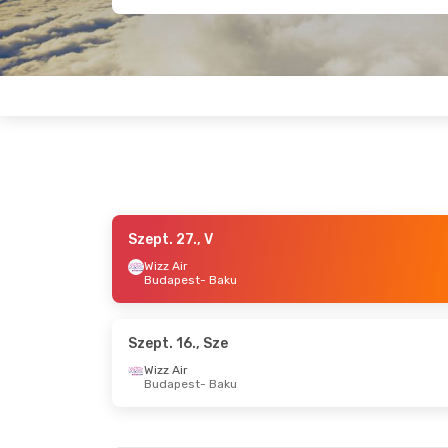
Szept. 27., V
Szept. 18., P
- Szept. 24., Cs
Szept. 7.,
Wizz Air
Budapest
- Baku
Wizz Air
Wizz Air
Budapest
- Baku
Budapes
Wizz Air
Wizz Air
Baku
- Budapest
Baku
- B
Szept. 16., Sze
Wizz Air
Budapest
- Baku
Aug. 27., Cs
- Aug. 30., V
Okt. 2., P
Ajet
Wizz Air
Isztambul
- Baku
Budapes
Ajet
Wizz Air