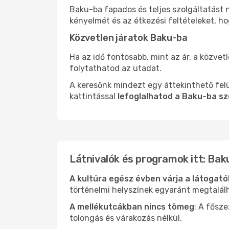
Baku-ba fapados és teljes szolgáltatást 
kényelmét és az étkezési feltételeket, h
Közvetlen járatok Baku-ba
Ha az idő fontosabb, mint az ár, a közvet
folytathatod az utadat.
A keresőnk mindezt egy áttekinthető felü
kattintással
lefoglalhatod a Baku-ba sz
Látnivalók és programok itt: Bak
A kultúra egész évben várja a látogat
történelmi helyszínek egyaránt megtalál
A mellékutcákban nincs tömeg
: A fősz
tolongás és várakozás nélkül.