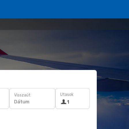
Utasok
Visszaút
Dátum
1