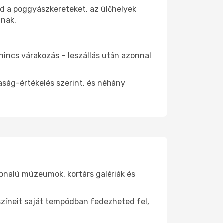
od a poggyászkereteket, az ülőhelyek
dnak.
 nincs várakozás – leszállás után azonnal
aság-értékelés szerint, és néhány
vonalú múzeumok, kortárs galériák és
yszíneit saját tempódban fedezheted fel,