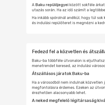
A
Baku repülőjegyei
között sokféle árkat
utazás során. Ha az idő számít a legtöbbe
Ha inkább spórolnál anélkül, hogy túl s
és indulási repülőteret is megnézni a ked
Fedezd fel a közvetlen és átszáll
Baku-ba többféle útvonalon is eljuthatsz,
menetrendet keresed, az indulási városod
Átszállásos járatok Baku-ba
Ha a városodból nem indulnak közvetlen j
megfontolásra érdemes. Ezeken az útvonal
érezhetően alacsonyabb lehet.
A neked megfelelő légitársaság kiv