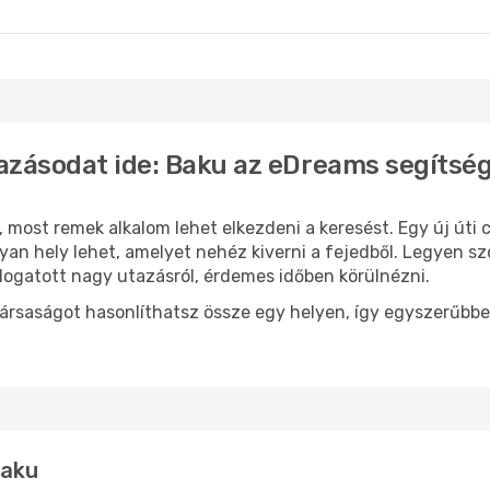
udapest
Baku
- Budapest
azásodat ide: Baku az eDreams segítsé
, most remek alkalom lehet elkezdeni a keresést. Egy új út
an hely lehet, amelyet nehéz kiverni a fejedből. Legyen sz
logatott nagy utazásról, érdemes időben körülnézni.
ársaságot hasonlíthatsz össze egy helyen, így egyszerűbbe
Baku