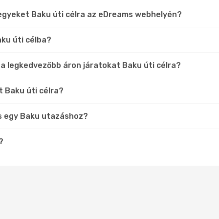
jegyeket Baku úti célra az eDreams webhelyén?
ku úti célba?
 a legkedvezőbb áron járatokat Baku úti célra?
t Baku úti célra?
s egy Baku utazáshoz?
?