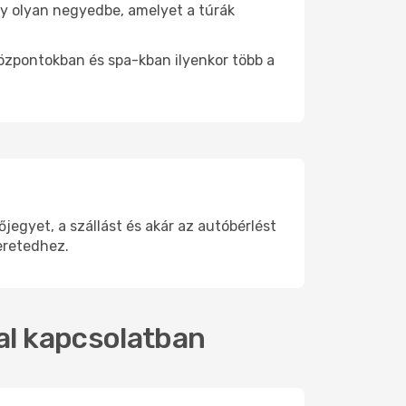
egy olyan negyedbe, amelyet a túrák
központokban és spa-kban ilyenkor több a
egyet, a szállást és akár az autóbérlést
eretedhez.
kal kapcsolatban