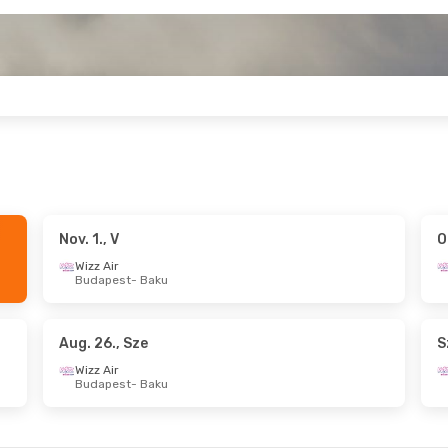
Nov. 1., V
O
 H
- Szept. 15., K
Okt. 16., P
- Okt. 20., 
Wizz Air
Budapest
- Baku
Wizz Air
t
- Baku
Budapest
- Baku
Wizz Air
udapest
Baku
- Budapest
Aug. 26., Sze
S
Wizz Air
Budapest
- Baku
- Okt. 5., H
Okt. 23., P
- Okt. 27., 
Wizz Air
t
- Baku
Budapest
- Baku
Wizz Air