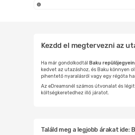
Baku
- Isztambul
Baku
- B
Kezdd el megtervezni az ut
Ha már gondolkodtál
Baku repülőjegyein
kedvet az utazáshoz, és Baku könnyen oly
pihentető nyaralásról vagy egy régóta ha
Az eDreamsnél számos útvonalat és légit
költségkeretedhez illő járatot.
Találd meg a legjobb árakat ide: 