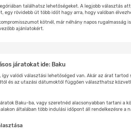
egóriában találhatsz lehetőségeket. A legjobb választás at
t, egy rövidebb út több időt hagy arra, hogy valóban élvezhe
ok kompromisszumot kötnél, már néhány napos rugalmasság is
vezőbb ajánlatokért.
ásos járatokat ide: Baku
 így valódi választási lehetőséged van. Akár az árat tartod
tól és az utazási dátumoktól függően választhatsz közvetle
áratok Baku-ba, vagy szeretnéd alacsonyabban tartani a köl
akon általában több indulási időpont áll rendelkezésre a na
álasztása