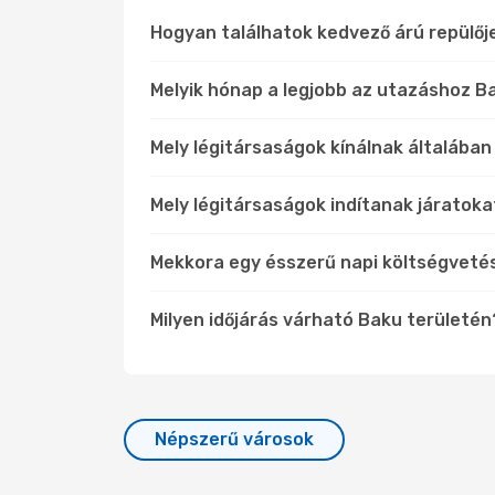
Hogyan találhatok kedvező árú repülő
Melyik hónap a legjobb az utazáshoz Ba
Mely légitársaságok kínálnak általában
Mely légitársaságok indítanak járatoka
Mekkora egy ésszerű napi költségveté
Milyen időjárás várható Baku területén
Népszerű városok