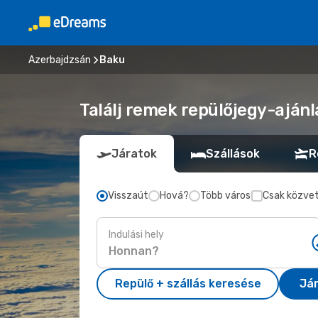
Azerbajdzsán
Baku
Találj remek repülőjegy-ajánl
Járatok
Szállások
R
Visszaút
Hová?
Több város
Csak közvet
Indulási hely
Repülő + szállás keresése
Já