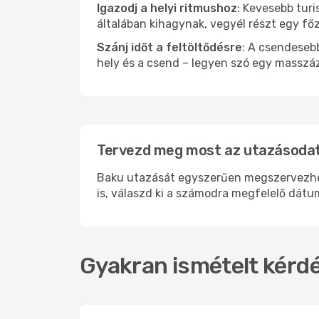
Igazodj a helyi ritmushoz
: Kevesebb turi
általában kihagynak, vegyél részt egy fő
Szánj időt a feltöltődésre
: A csendesebb
hely és a csend – legyen szó egy masszáz
Tervezd meg most az utazásodat
Baku utazását egyszerűen megszervezheted
is, válaszd ki a számodra megfelelő dátum
Gyakran ismételt kérdé