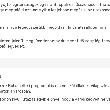
nyújtó légitársaságok egyaránt repülnek. Összehasonlíthat
ogy megtaláld azt, amelyik a legjobban megfelel az utazáso
len járat a legegyszerűbb megoldás. Nincs átszállóterminál,
leten jeleníti meg. Rendezhetsz ár, menetidő vagy légitárs
óló jegyedet
.
u
ókat
: Baku beltéri programokban sem szűkölködik. Világszín
hatók a városban.
ezonon kívüli utazás egyik előnye, hogy a város kedvelt hel