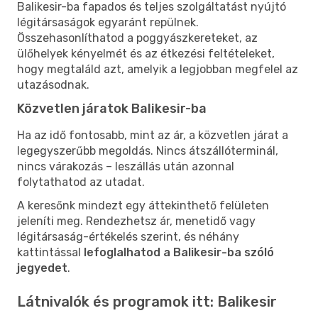
Balikesir-ba fapados és teljes szolgáltatást nyújtó
légitársaságok egyaránt repülnek.
Összehasonlíthatod a poggyászkereteket, az
ülőhelyek kényelmét és az étkezési feltételeket,
hogy megtaláld azt, amelyik a legjobban megfelel az
utazásodnak.
Közvetlen járatok Balikesir-ba
Ha az idő fontosabb, mint az ár, a közvetlen járat a
legegyszerűbb megoldás. Nincs átszállóterminál,
nincs várakozás – leszállás után azonnal
folytathatod az utadat.
A keresőnk mindezt egy áttekinthető felületen
jeleníti meg. Rendezhetsz ár, menetidő vagy
légitársaság-értékelés szerint, és néhány
kattintással
lefoglalhatod a Balikesir-ba szóló
jegyedet
.
Látnivalók és programok itt: Balikesir