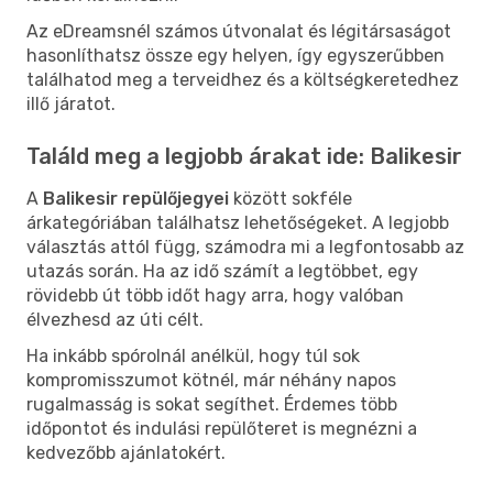
Az eDreamsnél számos útvonalat és légitársaságot
hasonlíthatsz össze egy helyen, így egyszerűbben
találhatod meg a terveidhez és a költségkeretedhez
illő járatot.
Találd meg a legjobb árakat ide: Balikesir
A
Balikesir repülőjegyei
között sokféle
árkategóriában találhatsz lehetőségeket. A legjobb
választás attól függ, számodra mi a legfontosabb az
utazás során. Ha az idő számít a legtöbbet, egy
rövidebb út több időt hagy arra, hogy valóban
élvezhesd az úti célt.
Ha inkább spórolnál anélkül, hogy túl sok
kompromisszumot kötnél, már néhány napos
rugalmasság is sokat segíthet. Érdemes több
időpontot és indulási repülőteret is megnézni a
kedvezőbb ajánlatokért.