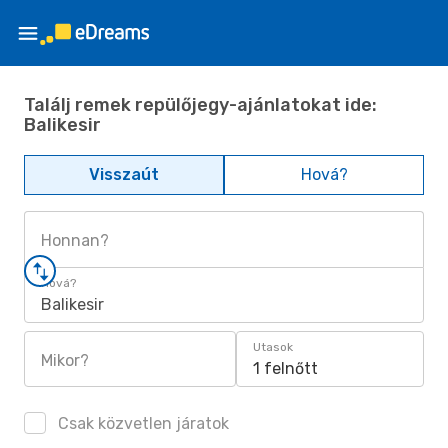
Találj remek repülőjegy-ajánlatokat ide:
Balikesir
Visszaút
Hová?
Honnan?
Hová?
Balikesir
Utasok
Mikor?
1 felnőtt
Csak közvetlen járatok