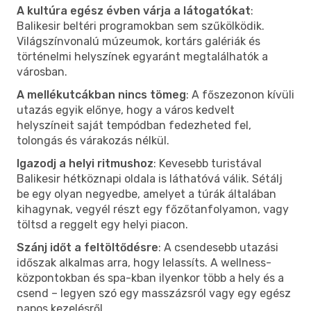
A kultúra egész évben várja a látogatókat
:
Balikesir beltéri programokban sem szűkölködik.
Világszínvonalú múzeumok, kortárs galériák és
történelmi helyszínek egyaránt megtalálhatók a
városban.
A mellékutcákban nincs tömeg
: A főszezonon kívüli
utazás egyik előnye, hogy a város kedvelt
helyszíneit saját tempódban fedezheted fel,
tolongás és várakozás nélkül.
Igazodj a helyi ritmushoz
: Kevesebb turistával
Balikesir hétköznapi oldala is láthatóvá válik. Sétálj
be egy olyan negyedbe, amelyet a túrák általában
kihagynak, vegyél részt egy főzőtanfolyamon, vagy
töltsd a reggelt egy helyi piacon.
Szánj időt a feltöltődésre
: A csendesebb utazási
időszak alkalmas arra, hogy lelassíts. A wellness-
központokban és spa-kban ilyenkor több a hely és a
csend – legyen szó egy masszázsról vagy egy egész
napos kezelésről.