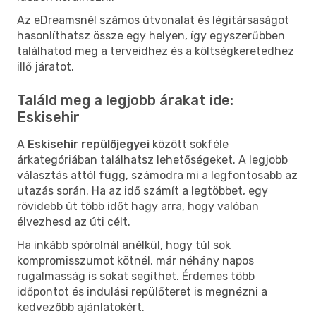
Az eDreamsnél számos útvonalat és légitársaságot
hasonlíthatsz össze egy helyen, így egyszerűbben
találhatod meg a terveidhez és a költségkeretedhez
illő járatot.
Találd meg a legjobb árakat ide:
Eskisehir
A
Eskisehir repülőjegyei
között sokféle
árkategóriában találhatsz lehetőségeket. A legjobb
választás attól függ, számodra mi a legfontosabb az
utazás során. Ha az idő számít a legtöbbet, egy
rövidebb út több időt hagy arra, hogy valóban
élvezhesd az úti célt.
Ha inkább spórolnál anélkül, hogy túl sok
kompromisszumot kötnél, már néhány napos
rugalmasság is sokat segíthet. Érdemes több
időpontot és indulási repülőteret is megnézni a
kedvezőbb ajánlatokért.