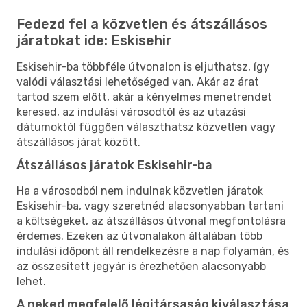
Fedezd fel a közvetlen és átszállásos
járatokat ide: Eskisehir
Eskisehir-ba többféle útvonalon is eljuthatsz, így
valódi választási lehetőséged van. Akár az árat
tartod szem előtt, akár a kényelmes menetrendet
keresed, az indulási városodtól és az utazási
dátumoktól függően választhatsz közvetlen vagy
átszállásos járat között.
Átszállásos járatok Eskisehir-ba
Ha a városodból nem indulnak közvetlen járatok
Eskisehir-ba, vagy szeretnéd alacsonyabban tartani
a költségeket, az átszállásos útvonal megfontolásra
érdemes. Ezeken az útvonalakon általában több
indulási időpont áll rendelkezésre a nap folyamán, és
az összesített jegyár is érezhetően alacsonyabb
lehet.
A neked megfelelő légitársaság kiválasztása