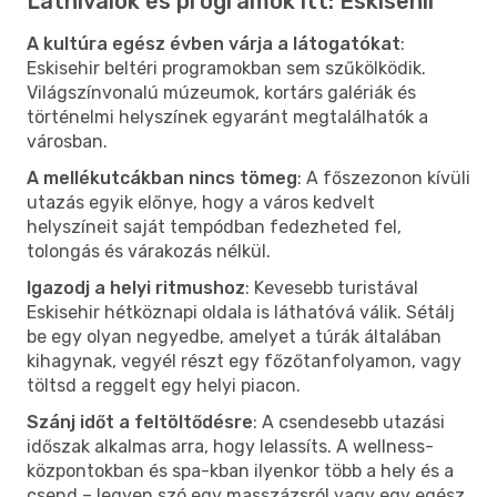
Látnivalók és programok itt: Eskisehir
A kultúra egész évben várja a látogatókat
:
Eskisehir beltéri programokban sem szűkölködik.
Világszínvonalú múzeumok, kortárs galériák és
történelmi helyszínek egyaránt megtalálhatók a
városban.
A mellékutcákban nincs tömeg
: A főszezonon kívüli
utazás egyik előnye, hogy a város kedvelt
helyszíneit saját tempódban fedezheted fel,
tolongás és várakozás nélkül.
Igazodj a helyi ritmushoz
: Kevesebb turistával
Eskisehir hétköznapi oldala is láthatóvá válik. Sétálj
be egy olyan negyedbe, amelyet a túrák általában
kihagynak, vegyél részt egy főzőtanfolyamon, vagy
töltsd a reggelt egy helyi piacon.
Szánj időt a feltöltődésre
: A csendesebb utazási
időszak alkalmas arra, hogy lelassíts. A wellness-
központokban és spa-kban ilyenkor több a hely és a
csend – legyen szó egy masszázsról vagy egy egész