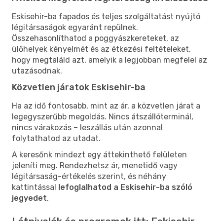
Eskisehir-ba fapados és teljes szolgáltatást nyújtó
légitársaságok egyaránt repülnek.
Összehasonlíthatod a poggyászkereteket, az
ülőhelyek kényelmét és az étkezési feltételeket,
hogy megtaláld azt, amelyik a legjobban megfelel az
utazásodnak.
Közvetlen járatok Eskisehir-ba
Ha az idő fontosabb, mint az ár, a közvetlen járat a
legegyszerűbb megoldás. Nincs átszállóterminál,
nincs várakozás – leszállás után azonnal
folytathatod az utadat.
A keresőnk mindezt egy áttekinthető felületen
jeleníti meg. Rendezhetsz ár, menetidő vagy
légitársaság-értékelés szerint, és néhány
kattintással
lefoglalhatod a Eskisehir-ba szóló
jegyedet
.