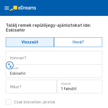
Találj remek repülőjegy-ajánlatokat ide:
Eskisehir
Visszaút
Hová?
Honnan?
Hová?
Eskisehir
Utasok
Mikor?
1 felnőtt
Csak közvetlen járatok