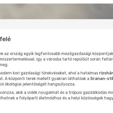
felé
en
az ország egyik legfontosabb mezőgazdasági központjaké
iszertermeléssel, így a városba tartó repülőút során feltár
 meg.
modern kori gazdasági törekvéseket, ahol a hatalmas
rizshá
ókat. A központi terek mellett gyakran láthatóak a
Sranan-stí
gió ökológiai jelentőségét hangsúlyozza.
t vonzza, akik a vidék nyugalmát és a trópusi gazdálkodás m
rülhetnek a folyóparti életmódhoz és a helyi közösségek h