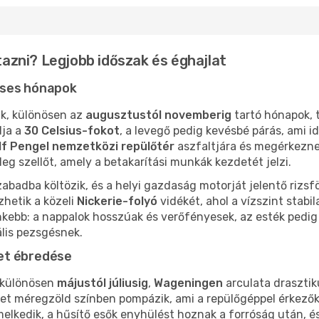
zni? Legjobb időszak és éghajlat
éses hónapok
k, különösen az
augusztustól
novemberig
tartó hónapok, t
dja a
30 Celsius-fokot
, a levegő pedig kevésbé párás, ami 
f Pengel nemzetközi repülőtér
aszfaltjára és megérkeznek
g szellőt, amely a betakarítási munkák kezdetét jelzi.
abadba költözik, és a helyi gazdaság motorját jelentő rizsf
hetik a közeli
Nickerie-folyó
vidékét, ahol a vízszint stabil
énkebb: a nappalok hosszúak és verőfényesek, az esték pedi
ális pezsgésnek.
et ébredése
 különösen
májustól
júliusig
,
Wageningen
arculata drasztik
nyzet méregzöld színben pompázik, ami a repülőgéppel érkez
elkedik, a hűsítő esők enyhülést hoznak a forróság után, é