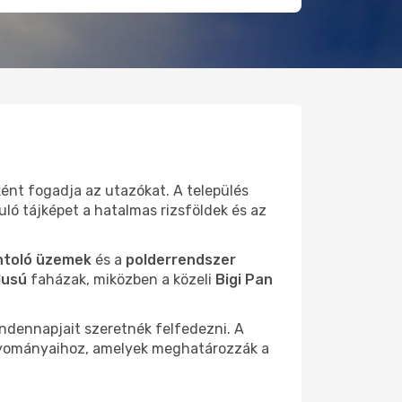
nt fogadja az utazókat. A település
uló tájképet a hatalmas rizsföldek és az
ntoló üzemek
és a
polderrendszer
lusú
faházak, miközben a közeli
Bigi Pan
indennapjait szeretnék felfedezni. A
agyományaihoz, amelyek meghatározzák a