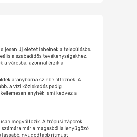
eljesen új életet lehelnek a településbe.
ideális a szabadidős tevékenységekhez.
 a városba, azonnal érzik a
öldek aranybarna színbe öltöznek. A
abb, a vízi közlekedés pedig
g kellemesen enyhék, ami kedvez a
usan megváltozik. A trópusi záporok
ők számára már a magasból is lenyűgöző
s lassabb, nyugodtabb ritmust