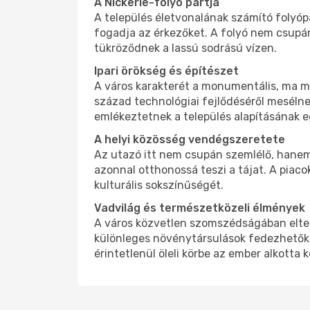
A Nickerie-folyó partja
A település életvonalának számító folyóp
fogadja az érkezőket. A folyó nem csupán
tükröződnek a lassú sodrású vízen.
Ipari örökség és építészet
A város karakterét a monumentális, ma m
század technológiai fejlődéséről mesélne
emlékeztetnek a település alapításának 
A helyi közösség vendégszeretete
Az utazó itt nem csupán szemlélő, hanem 
azonnal otthonossá teszi a tájat. A piaco
kulturális sokszínűségét.
Vadvilág és természetközeli élmények
A város közvetlen szomszédságában elter
különleges növénytársulások fedezhetők 
érintetlenül öleli körbe az ember alkotta 