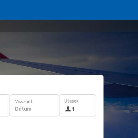
Utasok
Visszaút
Dátum
1