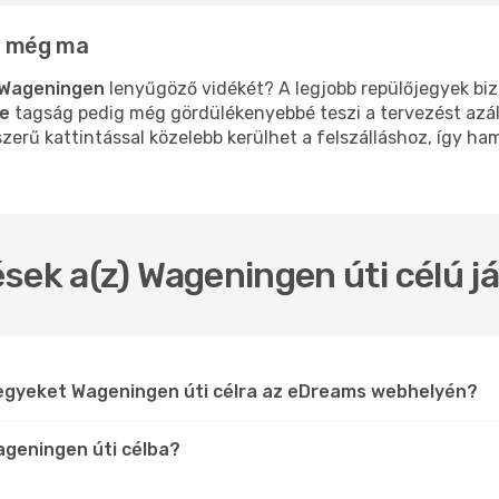
a még ma
Wageningen
lenyűgöző vidékét? A legjobb repülőjegyek bi
e
tagság pedig még gördülékenyebbé teszi a tervezést azált
erű kattintással közelebb kerülhet a felszálláshoz, így ham
sek a(z) Wageningen úti célú j
jegyeket Wageningen úti célra az eDreams webhelyén?
ageningen úti célba?