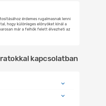
ztosításához érdemes rugalmasnak lenni
al, hogy különleges előnyöket kínál a
arosan már a felhők felett élvezheti az
áratokkal kapcsolatban