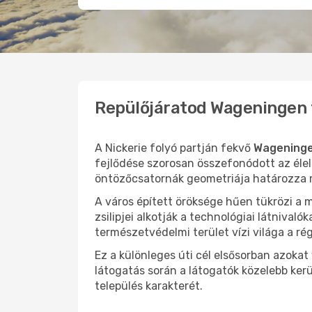
Repülőjáratod Wageningen 
A Nickerie folyó partján fekvő
Wagening
fejlődése szorosan összefonódott az élelm
öntözőcsatornák geometriája határozza
A város épített öröksége hűen tükrözi a 
zsilipjei alkotják a technológiai látnival
természetvédelmi terület vízi világa a ré
Ez a különleges úti cél elsősorban azoka
látogatás során a látogatók közelebb ke
település karakterét.