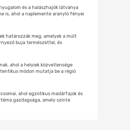
i nyugalom és a halászhajók látványa
e is, ahol a naplemente aranyló fényei
mek határozzák meg, amelyek a múlt
rnyező buja természettel, és
nak, ahol a helyiek közvetlensége
autentikus módon mutatja be a régió
csomai, ahol egzotikus madárfajok és
sztéma gazdagsága, amely szinte