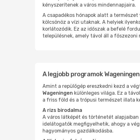
kényszerítenek a város mindennapjaira.
A csapadékos hónapok alatt a természet v
kölcsönöz a vízi utaknak. A helyiek ilyen
korlátozódik. Ez az időszak a befelé ford
településnek, amely távol áll a főszezoni
A legjobb programok Wageninge
Amint a repülőgép ereszkedni kezd a végte
Wageningen
különleges világa. Ez a távo
a friss föld és a trópusi természet illata 
A rizs birodalma
A város látképét és történetét alapjaiba
idelátogatók megfigyelhetik, ahogy a végt
hagyományos gazdálkodásba.