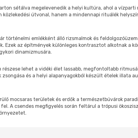
arton sétálva megelevenedik a helyi kultúra, ahol a vízpart
 közlekedési útvonal, hanem a mindennapi rituálék helyszín
ár történelmi emlékként álló rizsmalmok és feldolgozóüze
k. Ezek az építmények különleges kontrasztot alkotnak a kö
egykori dinamizmusára.
részese lehet a vidéki élet lassabb, megfontoltabb ritmusá
k zsongása és a helyi alapanyagokból készült ételek illata 
ülő mocsaras területek és erdők a természetbúvárok paradi
fel. A csendes megfigyelés során feltárul a trópusi ökoszi
környezetet.