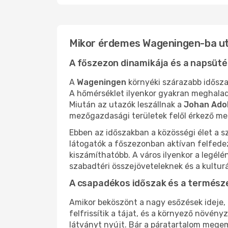
Mikor érdemes Wageningen-ba uta
A főszezon dinamikája és a napsüt
A
Wageningen
környéki szárazabb idősza
A hőmérséklet ilyenkor gyakran meghala
Miután az utazók leszállnak a
Johan Adol
mezőgazdasági területek felől érkező mele
Ebben az időszakban a közösségi élet a sz
látogatók a főszezonban aktívan felfedez
kiszámíthatóbb. A város ilyenkor a legél
szabadtéri összejöveteleknek és a kultur
A csapadékos időszak és a termész
Amikor beköszönt a nagy esőzések ideje,
felfrissítik a tájat, és a környező növé
látványt nyújt. Bár a páratartalom megem