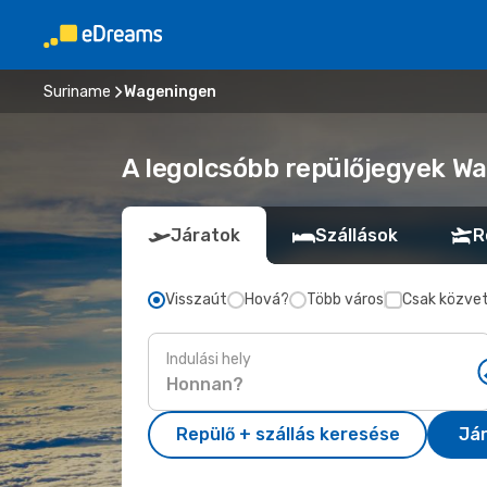
Suriname
Wageningen
A legolcsóbb repülőjegyek Wa
Járatok
Szállások
R
Visszaút
Hová?
Több város
Csak közvet
Indulási hely
Repülő + szállás keresése
Já