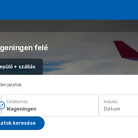
geningen felé
epülő + szállás
len járatok
Célállomás
Indulás
Dátum
ratok keresése