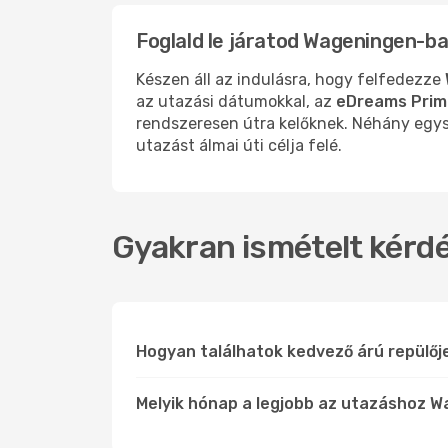
Foglald le járatod Wageningen-b
Készen áll az indulásra, hogy felfedezze
az utazási dátumokkal, az
eDreams Prim
rendszeresen útra kelőknek. Néhány egysz
utazást álmai úti célja felé.
Gyakran ismételt kérdé
Hogyan találhatok kedvező árú repülő
Melyik hónap a legjobb az utazáshoz W