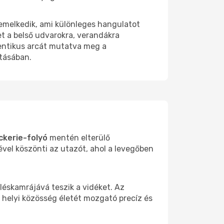
gemelkedik, ami különleges hangulatot
et a belső udvarokra, verandákra
utentikus arcát mutatva meg a
itásában.
ckerie-folyó
mentén elterülő
ével köszönti az utazót, ahol a levegőben
léskamrájává teszik a vidéket. Az
a helyi közösség életét mozgató precíz és