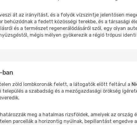
eszi át az irányítást, és a folyók vízszintje jelentősen me
kor behúzódnak a fedett közösségi terekbe, és a társasági él
ulásról és a természet regenerálódásáról szól, egy olyan a
 nyüzsgéstől, mégis mélyen gyökerezik a régió trópusi ident
n-ban
len zöld lombkoronák felett, a látogatók előtt feltárul a
Ni
li település a szabadság és a mezőgazdasági örökség ígéret
keveredik.
n határozzák meg a hatalmas rizsföldek, amelyek az ország é
elen parcellák a horizontig nyúlnak, bepillantást engedve 