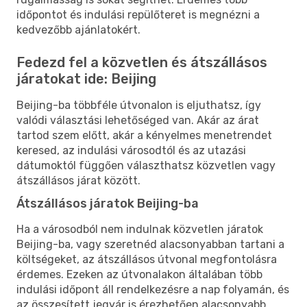
időpontot és indulási repülőteret is megnézni a
kedvezőbb ajánlatokért.
Fedezd fel a közvetlen és átszállásos
járatokat ide: Beijing
Beijing-ba többféle útvonalon is eljuthatsz, így
valódi választási lehetőséged van. Akár az árat
tartod szem előtt, akár a kényelmes menetrendet
keresed, az indulási városodtól és az utazási
dátumoktól függően választhatsz közvetlen vagy
átszállásos járat között.
Átszállásos járatok Beijing-ba
Ha a városodból nem indulnak közvetlen járatok
Beijing-ba, vagy szeretnéd alacsonyabban tartani a
költségeket, az átszállásos útvonal megfontolásra
érdemes. Ezeken az útvonalakon általában több
indulási időpont áll rendelkezésre a nap folyamán, és
az összesített jegyár is érezhetően alacsonyabb