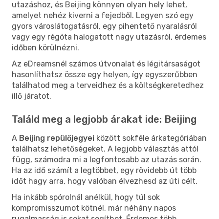
utazáshoz, és Beijing könnyen olyan hely lehet,
amelyet nehéz kiverni a fejedből. Legyen szó egy
gyors városlátogatásról, egy pihentető nyaralásról
vagy egy régóta halogatott nagy utazásról, érdemes
időben körülnézni.
Az eDreamsnél számos útvonalat és légitársaságot
hasonlíthatsz össze egy helyen, így egyszerűbben
találhatod meg a terveidhez és a költségkeretedhez
illő járatot.
Találd meg a legjobb árakat ide: Beijing
A
Beijing repülőjegyei
között sokféle árkategóriában
találhatsz lehetőségeket. A legjobb választás attól
függ, számodra mi a legfontosabb az utazás során.
Ha az idő számít a legtöbbet, egy rövidebb út több
időt hagy arra, hogy valóban élvezhesd az úti célt.
Ha inkább spórolnál anélkül, hogy túl sok
kompromisszumot kötnél, már néhány napos
rugalmasság is sokat segíthet. Érdemes több