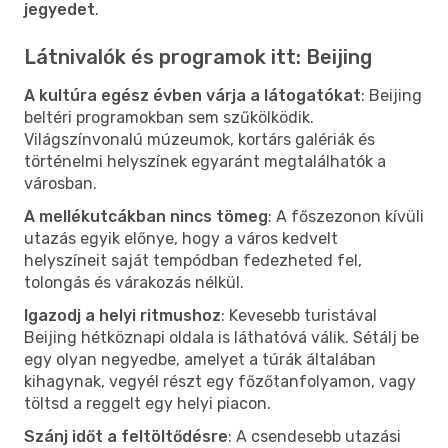
jegyedet
.
Látnivalók és programok itt: Beijing
A kultúra egész évben várja a látogatókat
: Beijing
beltéri programokban sem szűkölködik.
Világszínvonalú múzeumok, kortárs galériák és
történelmi helyszínek egyaránt megtalálhatók a
városban.
A mellékutcákban nincs tömeg
: A főszezonon kívüli
utazás egyik előnye, hogy a város kedvelt
helyszíneit saját tempódban fedezheted fel,
tolongás és várakozás nélkül.
Igazodj a helyi ritmushoz
: Kevesebb turistával
Beijing hétköznapi oldala is láthatóvá válik. Sétálj be
egy olyan negyedbe, amelyet a túrák általában
kihagynak, vegyél részt egy főzőtanfolyamon, vagy
töltsd a reggelt egy helyi piacon.
Szánj időt a feltöltődésre
: A csendesebb utazási