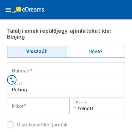
Találj remek repülőjegy-ajánlatokat ide:
Beijing
Visszaút
Hová?
Honnan?
Hová?
Peking
Utasok
Mikor?
1 felnőtt
Csak közvetlen járatok