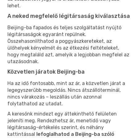
lehet.
A neked megfelelő légitársaság kiválasztása
Beijing-ba fapados és teljes szolgáltatást nyújtó
légitársaságok egyaránt repülnek.
Összehasonlíthatod a poggyászkereteket, az
ülőhelyek kényelmét és az étkezési feltételeket,
hogy megtaláld azt, amelyik a legjobban megfelel az
utazásodnak.
Közvetlen járatok Beijing-ba
Ha az idő fontosabb, mint az ár, a közvetlen járat a
legegyszerűbb megoldás. Nincs átszállóterminál,
nincs várakozás – leszállás után azonnal
folytathatod az utadat.
A keresőnk mindezt egy áttekinthető felületen
jeleníti meg. Rendezhetsz ár, menetidő vagy
légitársaság-értékelés szerint, és néhány
kattintással
lefoglalhatod a Beijing-ba szóló