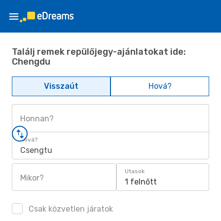
Találj remek repülőjegy-ajánlatokat ide:
Chengdu
Visszaút
Hová?
Honnan?
Hová?
Csengtu
Utasok
Mikor?
1 felnőtt
Csak közvetlen járatok