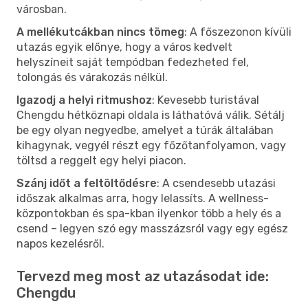
városban.
A mellékutcákban nincs tömeg
: A főszezonon kívüli
utazás egyik előnye, hogy a város kedvelt
helyszíneit saját tempódban fedezheted fel,
tolongás és várakozás nélkül.
Igazodj a helyi ritmushoz
: Kevesebb turistával
Chengdu hétköznapi oldala is láthatóvá válik. Sétálj
be egy olyan negyedbe, amelyet a túrák általában
kihagynak, vegyél részt egy főzőtanfolyamon, vagy
töltsd a reggelt egy helyi piacon.
Szánj időt a feltöltődésre
: A csendesebb utazási
időszak alkalmas arra, hogy lelassíts. A wellness-
központokban és spa-kban ilyenkor több a hely és a
csend – legyen szó egy masszázsról vagy egy egész
napos kezelésről.
Tervezd meg most az utazásodat ide:
Chengdu