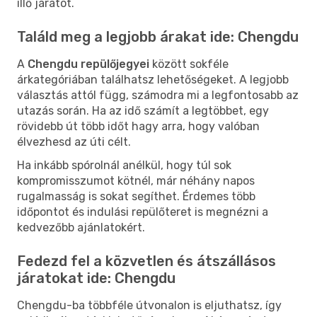
illő járatot.
Találd meg a legjobb árakat ide: Chengdu
A
Chengdu repülőjegyei
között sokféle
árkategóriában találhatsz lehetőségeket. A legjobb
választás attól függ, számodra mi a legfontosabb az
utazás során. Ha az idő számít a legtöbbet, egy
rövidebb út több időt hagy arra, hogy valóban
élvezhesd az úti célt.
Ha inkább spórolnál anélkül, hogy túl sok
kompromisszumot kötnél, már néhány napos
rugalmasság is sokat segíthet. Érdemes több
időpontot és indulási repülőteret is megnézni a
kedvezőbb ajánlatokért.
Fedezd fel a közvetlen és átszállásos
járatokat ide: Chengdu
Chengdu-ba többféle útvonalon is eljuthatsz, így