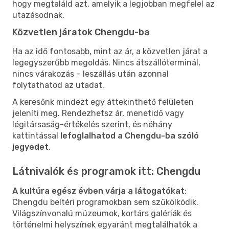
hogy megtaláld azt, amelyik a legjobban megfelel az
utazásodnak.
Közvetlen járatok Chengdu-ba
Ha az idő fontosabb, mint az ár, a közvetlen járat a
legegyszerűbb megoldás. Nincs átszállóterminál,
nincs várakozás – leszállás után azonnal
folytathatod az utadat.
A keresőnk mindezt egy áttekinthető felületen
jeleníti meg. Rendezhetsz ár, menetidő vagy
légitársaság-értékelés szerint, és néhány
kattintással
lefoglalhatod a Chengdu-ba szóló
jegyedet
.
Látnivalók és programok itt: Chengdu
A kultúra egész évben várja a látogatókat
:
Chengdu beltéri programokban sem szűkölködik.
Világszínvonalú múzeumok, kortárs galériák és
történelmi helyszínek egyaránt megtalálhatók a