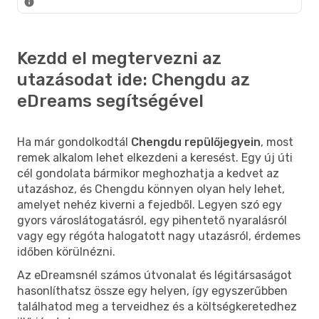
Kezdd el megtervezni az
utazásodat ide: Chengdu az
eDreams segítségével
Ha már gondolkodtál
Chengdu repülőjegyein
, most
remek alkalom lehet elkezdeni a keresést. Egy új úti
cél gondolata bármikor meghozhatja a kedvet az
utazáshoz, és Chengdu könnyen olyan hely lehet,
amelyet nehéz kiverni a fejedből. Legyen szó egy
gyors városlátogatásról, egy pihentető nyaralásról
vagy egy régóta halogatott nagy utazásról, érdemes
időben körülnézni.
Az eDreamsnél számos útvonalat és légitársaságot
hasonlíthatsz össze egy helyen, így egyszerűbben
találhatod meg a terveidhez és a költségkeretedhez