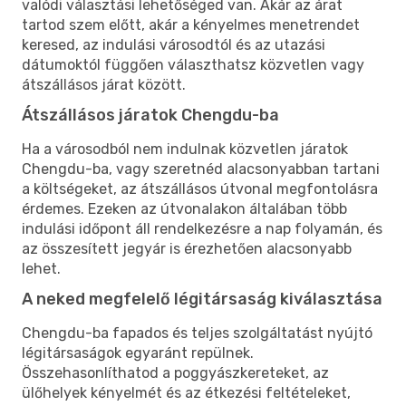
valódi választási lehetőséged van. Akár az árat
tartod szem előtt, akár a kényelmes menetrendet
keresed, az indulási városodtól és az utazási
dátumoktól függően választhatsz közvetlen vagy
átszállásos járat között.
Átszállásos járatok Chengdu-ba
Ha a városodból nem indulnak közvetlen járatok
Chengdu-ba, vagy szeretnéd alacsonyabban tartani
a költségeket, az átszállásos útvonal megfontolásra
érdemes. Ezeken az útvonalakon általában több
indulási időpont áll rendelkezésre a nap folyamán, és
az összesített jegyár is érezhetően alacsonyabb
lehet.
A neked megfelelő légitársaság kiválasztása
Chengdu-ba fapados és teljes szolgáltatást nyújtó
légitársaságok egyaránt repülnek.
Összehasonlíthatod a poggyászkereteket, az
ülőhelyek kényelmét és az étkezési feltételeket,