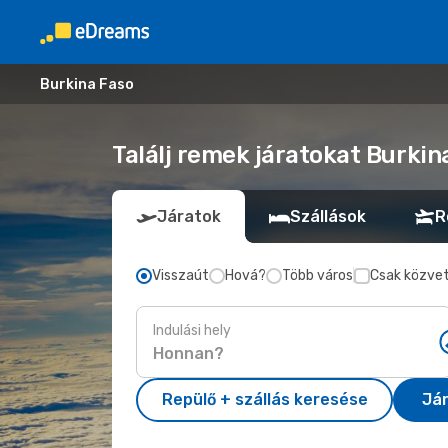
Burkina Faso
Találj remek járatokat Burkin
Járatok
Szállások
R
Visszaút
Hová?
Több város
Csak közvet
Indulási hely
Repülő + szállás keresése
Já