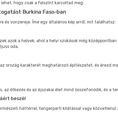
 lehet, hogy csak a felszínt karcoltad meg.
átogatást Burkina Faso-ban
és vonzereje. Íme egy általános kép arról, mit találhatsz:
 ezek azok a helyek, ahol a helyi szokások még középpontban
ljuss oda.
 az ország karakterét meghatározó építészetet, és érezd m
ás, az étkezés és az éjszakai élet mind összefonódik, és a 
áért beszél
rmészeti háttérrel, tengerparti kilátással vagy közvetlen