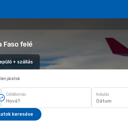
a Faso felé
epülő + szállás
len járatok
Célállomás
Indulás
Dátum
ratok keresése