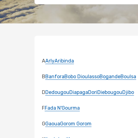
A
Arly
Aribinda
B
Banfora
Bobo Dioulasso
Bogande
Boulsa
D
Dedougou
Diapaga
Dori
Diebougou
Djibo
F
Fada N'Gourma
G
Gaoua
Gorom Gorom