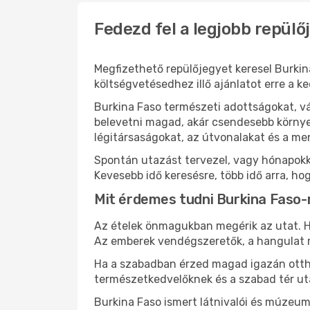
Fedezd fel a legjobb repülő
Megfizethető repülőjegyet keresel Burkin
költségvetésedhez illő ajánlatot erre a k
Burkina Faso természeti adottságokat, v
belevetni magad, akár csendesebb környez
légitársaságokat, az útvonalakat és a m
Spontán utazást tervezel, vagy hónapokk
Kevesebb idő keresésre, több idő arra, ho
Mit érdemes tudni Burkina Faso-
Az ételek önmagukban megérik az utat. He
Az emberek vendégszeretők, a hangulat 
Ha a szabadban érzed magad igazán ottho
természetkedvelőknek és a szabad tér ut
Burkina Faso ismert látnivalói és múzeu