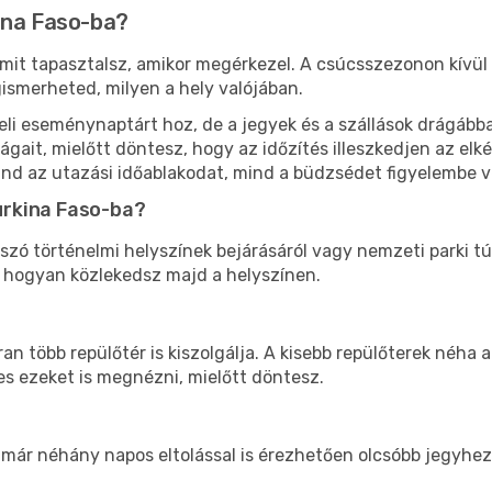
ina Faso-ba?
s, mit tapasztalsz, amikor megérkezel. A csúcsszezonon kívü
ismerheted, milyen a hely valójában.
li eseménynaptárt hoz, de a jegyek és a szállások drágábba
ágait, mielőtt döntesz, hogy az időzítés illeszkedjen az el
ind az utazási időablakodat, mind a büdzsédet figyelembe v
urkina Faso-ba?
 szó történelmi helyszínek bejárásáról vagy nemzeti parki tú
, hogyan közlekedsz majd a helyszínen.
an több repülőtér is kiszolgálja. A kisebb repülőterek néha
s ezeket is megnézni, mielőtt döntesz.
 már néhány napos eltolással is érezhetően olcsóbb jegyhez