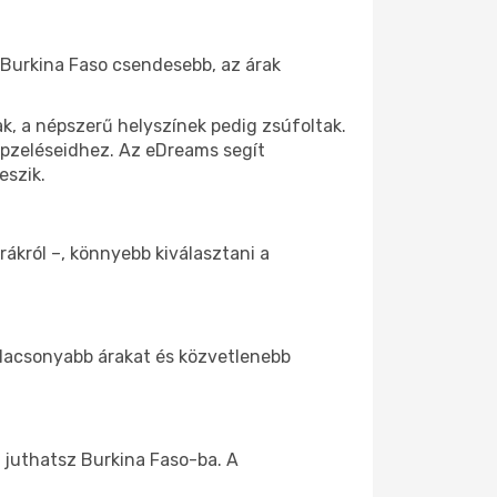
l Burkina Faso csendesebb, az árak
k, a népszerű helyszínek pedig zsúfoltak.
képzeléseidhez. Az eDreams segít
eszik.
rákról –, könnyebb kiválasztani a
 alacsonyabb árakat és közvetlenebb
 juthatsz Burkina Faso-ba. A