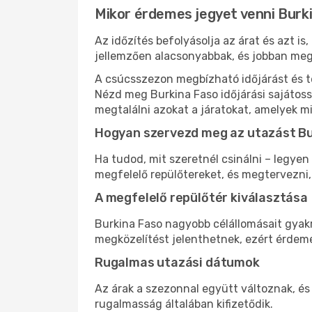
Mikor érdemes jegyet venni Burk
Az időzítés befolyásolja az árat és azt i
jellemzően alacsonyabbak, és jobban meg
A csúcsszezon megbízható időjárást és te
Nézd meg Burkina Faso időjárási sajátoss
megtalálni azokat a járatokat, amelyek m
Hogyan szervezd meg az utazást B
Ha tudod, mit szeretnél csinálni – legyen
megfelelő repülőtereket, és megtervezni
A megfelelő repülőtér kiválasztása
Burkina Faso nagyobb célállomásait gyakr
megközelítést jelenthetnek, ezért érdeme
Rugalmas utazási dátumok
Az árak a szezonnal együtt változnak, és
rugalmasság általában kifizetődik.