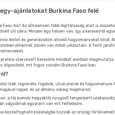
jegy-ajánlatokat Burkina Faso felé
a Faso-ba? Az eDreamsen több légitársaság árait is összeh
edvelt úti célra. Minden egy helyen van, így a kereséstől eg
árosi életet és generációkon átívelő hagyományokat kínál.
etben pihennél, bőven van miből választani. A fenti járatl
enetrendeket.
al előre szervezel? Keresőnk mindkét esetben megmutatja az
gy átgondold, mit fogsz csinálni Burkina Faso-ban.
ról?
lyi ízek, regionális fogások, utcai piacok és hagyományos 
magával ragad, és az élmény sokáig megmarad.
n, a táj komoly hegyektől nyugodt tengerparti szakaszokig
án vágyóknak egyaránt van mit felfedezni.
mai kézzelfogható közelségbe hozzák az ország történelmét