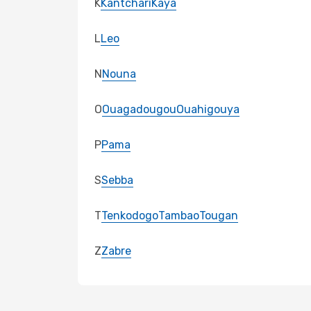
K
Kantchari
Kaya
L
Leo
N
Nouna
O
Ouagadougou
Ouahigouya
P
Pama
S
Sebba
T
Tenkodogo
Tambao
Tougan
Z
Zabre