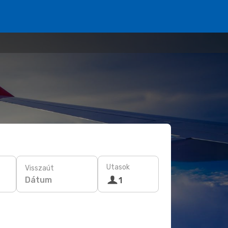
Utasok
Visszaút
Dátum
1