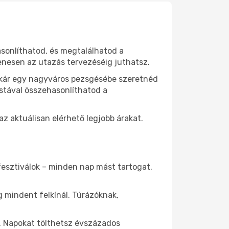
asonlíthatod, és megtalálhatod a
yenesen az utazás tervezéséig juthatsz.
 Akár egy nagyváros pezsgésébe szeretnéd
istával összehasonlíthatod a
 aktuálisan elérhető legjobb árakat.
fesztiválok – minden nap mást tartogat.
 mindent felkínál. Túrázóknak,
. Napokat tölthetsz évszázados