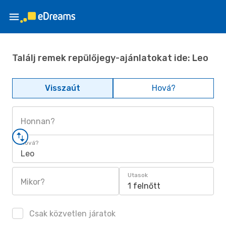
Találj remek repülőjegy-ajánlatokat ide: Leo
Visszaút
Hová?
Honnan?
Hová?
Leo
Utasok
Mikor?
1 felnőtt
Csak közvetlen járatok