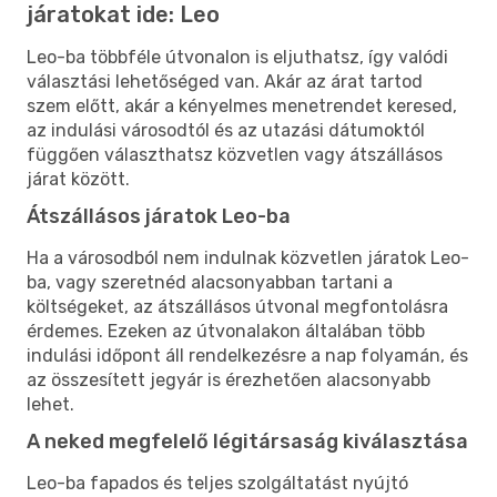
járatokat ide: Leo
Leo-ba többféle útvonalon is eljuthatsz, így valódi
választási lehetőséged van. Akár az árat tartod
szem előtt, akár a kényelmes menetrendet keresed,
az indulási városodtól és az utazási dátumoktól
függően választhatsz közvetlen vagy átszállásos
járat között.
Átszállásos járatok Leo-ba
Ha a városodból nem indulnak közvetlen járatok Leo-
ba, vagy szeretnéd alacsonyabban tartani a
költségeket, az átszállásos útvonal megfontolásra
érdemes. Ezeken az útvonalakon általában több
indulási időpont áll rendelkezésre a nap folyamán, és
az összesített jegyár is érezhetően alacsonyabb
lehet.
A neked megfelelő légitársaság kiválasztása
Leo-ba fapados és teljes szolgáltatást nyújtó