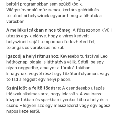
beltéri programokban sem szűkölködik.
Világszínvonalú múzeumok, kortárs galériák és
történelmi helyszínek egyaránt megtalálhatók a
városban.
A mellékutcákban nincs tömeg
: A főszezonon kívüli
utazás egyik előnye, hogy a város kedvelt
helyszíneit saját tempódban fedezheted fel,
tolongás és várakozás nélkül.
Igazodj a helyi ritmushoz
: Kevesebb turistával Leo
hétköznapi oldala is láthatóvá válik. Sétálj be egy
olyan negyedbe, amelyet a túrák általában
kihagynak, vegyél részt egy főzőtanfolyamon, vagy
töltsd a reggelt egy helyi piacon.
Szánj időt a feltöltődésre
: A csendesebb utazási
időszak alkalmas arra, hogy lelassíts. A wellness-
központokban és spa-kban ilyenkor több a hely és a
csend – legyen szó egy masszázsról vagy egy egész
napos kezelésről.