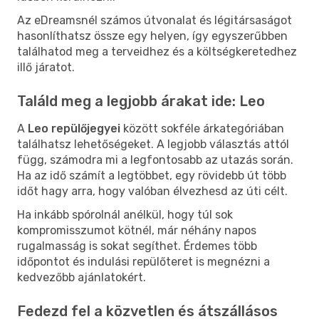
Az eDreamsnél számos útvonalat és légitársaságot
hasonlíthatsz össze egy helyen, így egyszerűbben
találhatod meg a terveidhez és a költségkeretedhez
illő járatot.
Találd meg a legjobb árakat ide: Leo
A
Leo repülőjegyei
között sokféle árkategóriában
találhatsz lehetőségeket. A legjobb választás attól
függ, számodra mi a legfontosabb az utazás során.
Ha az idő számít a legtöbbet, egy rövidebb út több
időt hagy arra, hogy valóban élvezhesd az úti célt.
Ha inkább spórolnál anélkül, hogy túl sok
kompromisszumot kötnél, már néhány napos
rugalmasság is sokat segíthet. Érdemes több
időpontot és indulási repülőteret is megnézni a
kedvezőbb ajánlatokért.
Fedezd fel a közvetlen és átszállásos