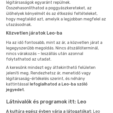
légitársaságok egyaránt repülnek.
Összehasonlíthatod a poggyászkereteket, az
ülőhelyek kényelmét és az étkezési feltételeket,
hogy megtaláld azt, amelyik a legjobban megfelel az
utazásodnak.
Közvetlen járatok Leo-ba
Ha az idő fontosabb, mint az ár, a közvetlen járat a
legegyszerűbb megoldás. Nincs átszállóterminál,
nincs várakozás – leszállás után azonnal
folytathatod az utadat.
A keresőnk mindezt egy áttekinthető felületen
jeleníti meg. Rendezhetsz ár, menetidő vagy
légitársaság-értékelés szerint, és néhány
kattintással
lefoglalhatod a Leo-ba szóló
jegyedet
.
Látnivalók és programok itt: Leo
A kultúra egész évben várja a látogatókat
: Leo