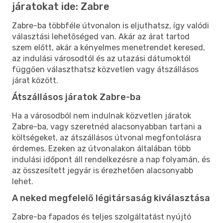
járatokat ide: Zabre
Zabre-ba többféle útvonalon is eljuthatsz, így valódi
választási lehetőséged van. Akár az árat tartod
szem előtt, akár a kényelmes menetrendet keresed,
az indulási városodtól és az utazási dátumoktól
függően választhatsz közvetlen vagy átszállásos
járat között.
Átszállásos járatok Zabre-ba
Ha a városodból nem indulnak közvetlen járatok
Zabre-ba, vagy szeretnéd alacsonyabban tartani a
költségeket, az átszállásos útvonal megfontolásra
érdemes. Ezeken az útvonalakon általában több
indulási időpont áll rendelkezésre a nap folyamán, és
az összesített jegyár is érezhetően alacsonyabb
lehet.
A neked megfelelő légitársaság kiválasztása
Zabre-ba fapados és teljes szolgáltatást nyújtó