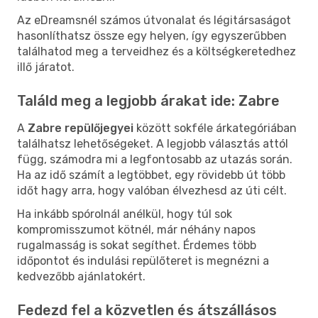
Az eDreamsnél számos útvonalat és légitársaságot
hasonlíthatsz össze egy helyen, így egyszerűbben
találhatod meg a terveidhez és a költségkeretedhez
illő járatot.
Találd meg a legjobb árakat ide: Zabre
A
Zabre repülőjegyei
között sokféle árkategóriában
találhatsz lehetőségeket. A legjobb választás attól
függ, számodra mi a legfontosabb az utazás során.
Ha az idő számít a legtöbbet, egy rövidebb út több
időt hagy arra, hogy valóban élvezhesd az úti célt.
Ha inkább spórolnál anélkül, hogy túl sok
kompromisszumot kötnél, már néhány napos
rugalmasság is sokat segíthet. Érdemes több
időpontot és indulási repülőteret is megnézni a
kedvezőbb ajánlatokért.
Fedezd fel a közvetlen és átszállásos