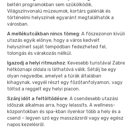
beltéri programokban sem szűkölködik.
Világszínvonalú múzeumok, kortárs galériák és
történelmi helyszínek egyaránt megtalálhatók a
városban.
A mellékutcákban nincs tömeg
: A főszezonon kívüli
utazás egyik előnye, hogy a város kedvelt
helyszíneit saját tempódban fedezheted fel,
tolongás és várakozás nélkül.
Igazodj a helyi ritmushoz
: Kevesebb turistával Zabre
hétköznapi oldala is láthatóvá válik. Sétálj be egy
olyan negyedbe, amelyet a túrák általában
kihagynak, vegyél részt egy főzőtanfolyamon, vagy
töltsd a reggelt egy helyi piacon.
Szánj időt a feltöltődésre
: A csendesebb utazási
időszak alkalmas arra, hogy lelassíts. A wellness-
központokban és spa-kban ilyenkor több a hely és a
csend – legyen szó egy masszázsról vagy egy egész
napos kezelésről.