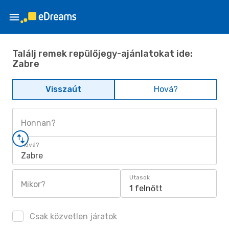
Találj remek repülőjegy-ajánlatokat ide:
Zabre
Visszaút
Hová?
Honnan?
Hová?
Zabre
Utasok
Mikor?
1 felnőtt
Csak közvetlen járatok