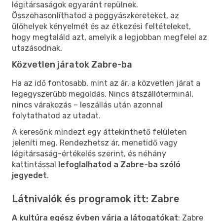
légitársaságok egyaránt repülnek.
Összehasonlíthatod a poggyászkereteket, az
ülőhelyek kényelmét és az étkezési feltételeket,
hogy megtaláld azt, amelyik a legjobban megfelel az
utazásodnak.
Közvetlen járatok Zabre-ba
Ha az idő fontosabb, mint az ár, a közvetlen járat a
legegyszerűbb megoldás. Nincs átszállóterminál,
nincs várakozás – leszállás után azonnal
folytathatod az utadat.
A keresőnk mindezt egy áttekinthető felületen
jeleníti meg. Rendezhetsz ár, menetidő vagy
légitársaság-értékelés szerint, és néhány
kattintással
lefoglalhatod a Zabre-ba szóló
jegyedet
.
Látnivalók és programok itt: Zabre
A kultúra egész évben várja a látogatókat
: Zabre