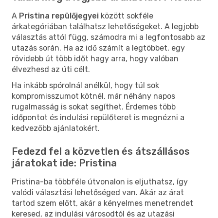
A
Pristina repülőjegyei
között sokféle
árkategóriában találhatsz lehetőségeket. A legjobb
választás attól függ, számodra mi a legfontosabb az
utazás során. Ha az idő számít a legtöbbet, egy
rövidebb út több időt hagy arra, hogy valóban
élvezhesd az úti célt.
Ha inkább spórolnál anélkül, hogy túl sok
kompromisszumot kötnél, már néhány napos
rugalmasság is sokat segíthet. Érdemes több
időpontot és indulási repülőteret is megnézni a
kedvezőbb ajánlatokért.
Fedezd fel a közvetlen és átszállásos
járatokat ide: Pristina
Pristina-ba többféle útvonalon is eljuthatsz, így
valódi választási lehetőséged van. Akár az árat
tartod szem előtt, akár a kényelmes menetrendet
keresed, az indulási városodtól és az utazási