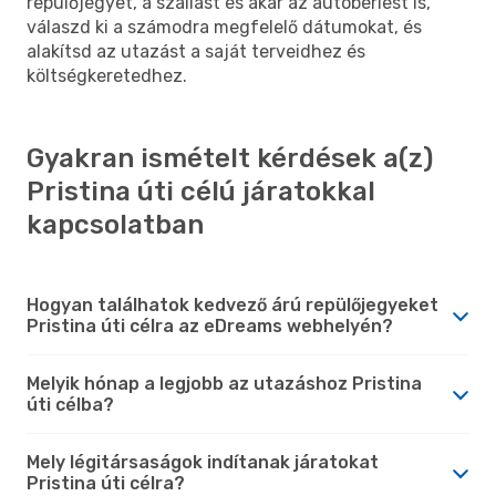
repülőjegyet, a szállást és akár az autóbérlést is,
válaszd ki a számodra megfelelő dátumokat, és
alakítsd az utazást a saját terveidhez és
költségkeretedhez.
Gyakran ismételt kérdések a(z)
Pristina úti célú járatokkal
kapcsolatban
Hogyan találhatok kedvező árú repülőjegyeket
Pristina úti célra az eDreams webhelyén?
Melyik hónap a legjobb az utazáshoz Pristina
úti célba?
Mely légitársaságok indítanak járatokat
Pristina úti célra?