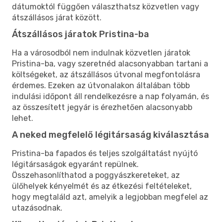
dátumoktól függően választhatsz közvetlen vagy
átszállásos járat között.
Átszállásos járatok Pristina-ba
Ha a városodból nem indulnak közvetlen járatok
Pristina-ba, vagy szeretnéd alacsonyabban tartani a
költségeket, az átszállásos útvonal megfontolásra
érdemes. Ezeken az útvonalakon általában több
indulási időpont áll rendelkezésre a nap folyamán, és
az összesített jegyár is érezhetően alacsonyabb
lehet.
A neked megfelelő légitársaság kiválasztása
Pristina-ba fapados és teljes szolgáltatást nyújtó
légitársaságok egyaránt repülnek.
Összehasonlíthatod a poggyászkereteket, az
ülőhelyek kényelmét és az étkezési feltételeket,
hogy megtaláld azt, amelyik a legjobban megfelel az
utazásodnak.