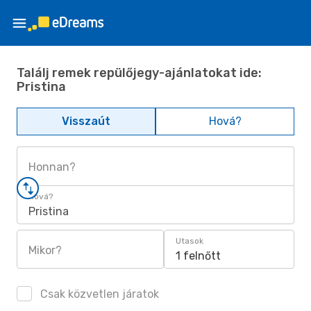
Találj remek repülőjegy-ajánlatokat ide:
Pristina
Visszaút
Hová?
Honnan?
Hová?
Pristina
Utasok
Mikor?
1 felnőtt
Csak közvetlen járatok