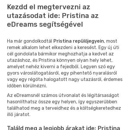
Kezdd el megtervezni az
utazásodat ide: Pristina az
eDreams segítségével
Ha már gondolkodtál
Pristina repülőjegyein
, most
remek alkalom lehet elkezdeni a keresést. Egy új úti
cél gondolata bármikor meghozhatja a kedvet az
utazáshoz, és Pristina könnyen olyan hely lehet,
amelyet nehéz kiverni a fejedből. Legyen szó egy
gyors városlátogatásról, egy pihentető nyaralásról
vagy egy régóta halogatott nagy utazásról, érdemes
időben körülnézni.
Az eDreamsnél számos útvonalat és légitársaságot
hasonlíthatsz össze egy helyen, így egyszerűbben
találhatod meg a terveidhez és a költségkeretedhez
illő járatot.
Találd meg a legjobb árakat ide: Pristina