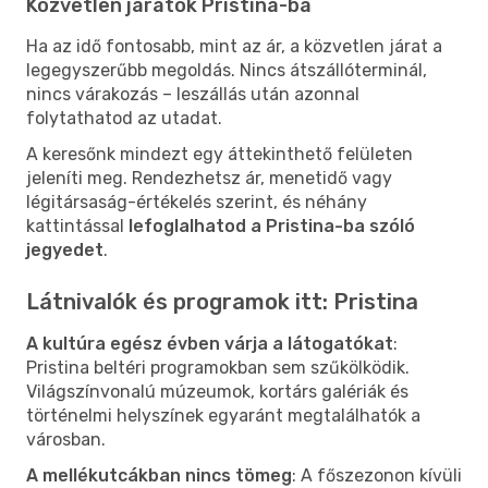
Közvetlen járatok Pristina-ba
Ha az idő fontosabb, mint az ár, a közvetlen járat a
legegyszerűbb megoldás. Nincs átszállóterminál,
nincs várakozás – leszállás után azonnal
folytathatod az utadat.
A keresőnk mindezt egy áttekinthető felületen
jeleníti meg. Rendezhetsz ár, menetidő vagy
légitársaság-értékelés szerint, és néhány
kattintással
lefoglalhatod a Pristina-ba szóló
jegyedet
.
Látnivalók és programok itt: Pristina
A kultúra egész évben várja a látogatókat
:
Pristina beltéri programokban sem szűkölködik.
Világszínvonalú múzeumok, kortárs galériák és
történelmi helyszínek egyaránt megtalálhatók a
városban.
A mellékutcákban nincs tömeg
: A főszezonon kívüli