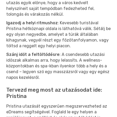
utazás egyik előnye, hogy a város kedvelt
helyszíneit saját tempódban fedezheted fel,
tolongás és várakozás nélkül.
Igazodj a helyi ritmushoz
: Kevesebb turistával
Pristina hétköznapi oldala is láthatóvá válik. Sétálj be
egy olyan negyedbe, amelyet a túrák általában
kihagynak, vegyél részt egy főzőtanfolyamon, vagy
töltsd a reggelt egy helyi piacon.
Szánj időt a feltöltődésre
: A csendesebb utazási
időszak alkalmas arra, hogy lelassíts. A wellness-
központokban és spa-kban ilyenkor több a hely és a
csend – legyen szó egy masszázsról vagy egy egész
napos kezelésről.
Tervezd meg most az utazásodat ide:
Pristina
Pristina utazását egyszerűen megszervezheted az
eDreams segítségével. Foglald le egy helyen a