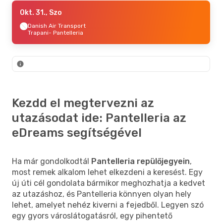
Aug. 26., Sze
Okt. 31., Szo
- Aug. 31., H
Danish Air Transport
Danish Air Transport
Palermo
Trapani
- Pantelleria
- Pantelleria
Danish Air Transport
Pantelleria
- Palermo
Kezdd el megtervezni az
utazásodat ide: Pantelleria az
eDreams segítségével
Ha már gondolkodtál
Pantelleria repülőjegyein
,
most remek alkalom lehet elkezdeni a keresést. Egy
új úti cél gondolata bármikor meghozhatja a kedvet
az utazáshoz, és Pantelleria könnyen olyan hely
lehet, amelyet nehéz kiverni a fejedből. Legyen szó
egy gyors városlátogatásról, egy pihentető