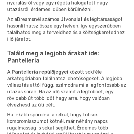
nyaralásról vagy egy régóta halogatott nagy
utazásról, érdemes időben körülnézni.
Az eDreamsnél számos útvonalat és légitársaságot
hasonlíthatsz össze egy helyen, így egyszerűbben
találhatod meg a terveidhez és a költségkeretedhez
illő járatot.
Találd meg a legjobb árakat ide:
Pantelleria
A
Pantelleria repülőjegyei
között sokféle
árkategóriában találhatsz lehetőségeket. A legjobb
választás attól függ, számodra mi a legfontosabb az
utazás során. Ha az idő számít a legtöbbet, egy
rövidebb út több időt hagy arra, hogy valóban
élvezhesd az úti célt.
Ha inkább spórolnál anélkül, hogy túl sok
kompromisszumot kötnél, már néhány napos
rugalmasság is sokat segíthet. Érdemes több