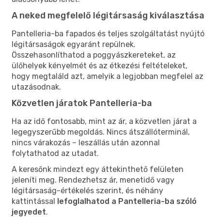
A neked megfelelő légitársaság kiválasztása
Pantelleria-ba fapados és teljes szolgáltatást nyújtó
légitársaságok egyaránt repülnek.
Összehasonlíthatod a poggyászkereteket, az
ülőhelyek kényelmét és az étkezési feltételeket,
hogy megtaláld azt, amelyik a legjobban megfelel az
utazásodnak.
Közvetlen járatok Pantelleria-ba
Ha az idő fontosabb, mint az ár, a közvetlen járat a
legegyszerűbb megoldás. Nincs átszállóterminál,
nincs várakozás – leszállás után azonnal
folytathatod az utadat.
A keresőnk mindezt egy áttekinthető felületen
jeleníti meg. Rendezhetsz ár, menetidő vagy
légitársaság-értékelés szerint, és néhány
kattintással
lefoglalhatod a Pantelleria-ba szóló
jegyedet
.