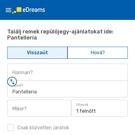
Találj remek repülőjegy-ajánlatokat ide:
Pantelleria
Visszaút
Hová?
Honnan?
Hová?
Pantelleria
Utasok
Mikor?
1 felnőtt
Csak közvetlen járatok