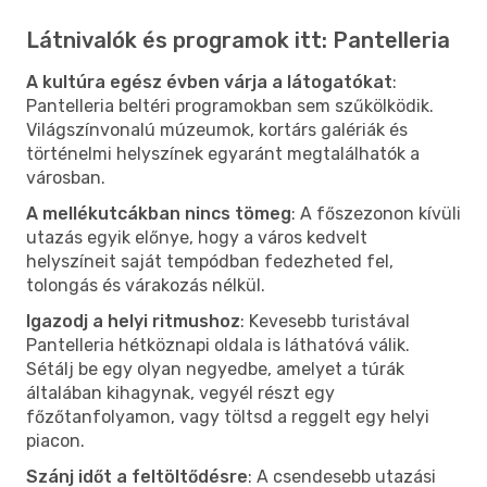
Látnivalók és programok itt: Pantelleria
A kultúra egész évben várja a látogatókat
:
Pantelleria beltéri programokban sem szűkölködik.
Világszínvonalú múzeumok, kortárs galériák és
történelmi helyszínek egyaránt megtalálhatók a
városban.
A mellékutcákban nincs tömeg
: A főszezonon kívüli
utazás egyik előnye, hogy a város kedvelt
helyszíneit saját tempódban fedezheted fel,
tolongás és várakozás nélkül.
Igazodj a helyi ritmushoz
: Kevesebb turistával
Pantelleria hétköznapi oldala is láthatóvá válik.
Sétálj be egy olyan negyedbe, amelyet a túrák
általában kihagynak, vegyél részt egy
főzőtanfolyamon, vagy töltsd a reggelt egy helyi
piacon.
Szánj időt a feltöltődésre
: A csendesebb utazási