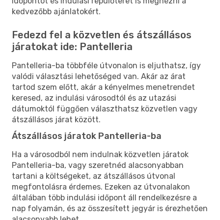
időpontot és indulási repülőteret is megnézni a
kedvezőbb ajánlatokért.
Fedezd fel a közvetlen és átszállásos
járatokat ide: Pantelleria
Pantelleria-ba többféle útvonalon is eljuthatsz, így
valódi választási lehetőséged van. Akár az árat
tartod szem előtt, akár a kényelmes menetrendet
keresed, az indulási városodtól és az utazási
dátumoktól függően választhatsz közvetlen vagy
átszállásos járat között.
Átszállásos járatok Pantelleria-ba
Ha a városodból nem indulnak közvetlen járatok
Pantelleria-ba, vagy szeretnéd alacsonyabban
tartani a költségeket, az átszállásos útvonal
megfontolásra érdemes. Ezeken az útvonalakon
általában több indulási időpont áll rendelkezésre a
nap folyamán, és az összesített jegyár is érezhetően
alacsonyabb lehet.