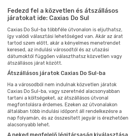
Fedezd fel a közvetlen és átszállásos
járatokat ide: Caxias Do Sul
Caxias Do Sul-ba többféle útvonalon is eljuthatsz,
így valódi választási lehetőséged van. Akár az árat
tartod szem előtt, akár a kényelmes menetrendet
keresed, az indulási városodtól és az utazási
dátumoktól függően választhatsz közvetlen vagy
átszállásos járat között.
Átszállásos járatok Caxias Do Sul-ba
Ha a városodból nem indulnak közvetlen járatok
Caxias Do Sul-ba, vagy szeretnéd alacsonyabban
tartani a költségeket, az átszállásos útvonal
megfontolásra érdemes. Ezeken az útvonalakon
általában több indulási időpont áll rendelkezésre a
nap folyamán, és az összesített jegyár is érezhetően
alacsonyabb lehet.
A neked megfelelő légitársaság kiválasztása