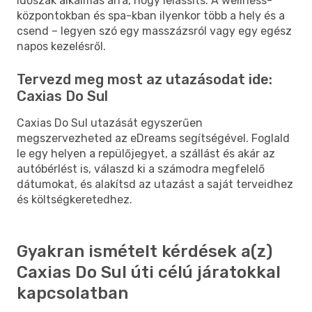
időszak alkalmas arra, hogy lelassíts. A wellness-
központokban és spa-kban ilyenkor több a hely és a
csend – legyen szó egy masszázsról vagy egy egész
napos kezelésről.
Tervezd meg most az utazásodat ide:
Caxias Do Sul
Caxias Do Sul utazását egyszerűen
megszervezheted az eDreams segítségével. Foglald
le egy helyen a repülőjegyet, a szállást és akár az
autóbérlést is, válaszd ki a számodra megfelelő
dátumokat, és alakítsd az utazást a saját terveidhez
és költségkeretedhez.
Gyakran ismételt kérdések a(z)
Caxias Do Sul úti célú járatokkal
kapcsolatban