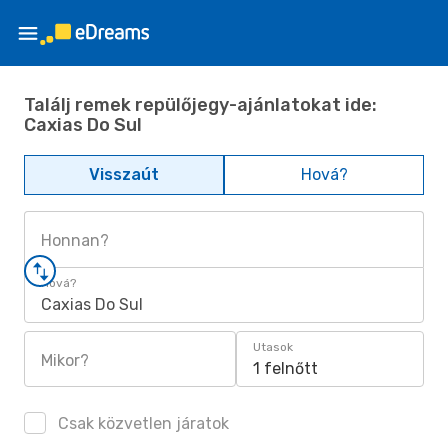
Találj remek repülőjegy-ajánlatokat ide:
Caxias Do Sul
Visszaút
Hová?
Honnan?
Hová?
Caxias Do Sul
Utasok
Mikor?
1 felnőtt
Csak közvetlen járatok