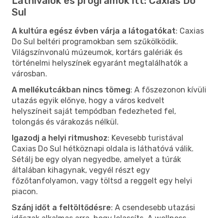
Látnivalók és programok itt: Caxias Do
Sul
A kultúra egész évben várja a látogatókat
: Caxias
Do Sul beltéri programokban sem szűkölködik.
Világszínvonalú múzeumok, kortárs galériák és
történelmi helyszínek egyaránt megtalálhatók a
városban.
A mellékutcákban nincs tömeg
: A főszezonon kívüli
utazás egyik előnye, hogy a város kedvelt
helyszíneit saját tempódban fedezheted fel,
tolongás és várakozás nélkül.
Igazodj a helyi ritmushoz
: Kevesebb turistával
Caxias Do Sul hétköznapi oldala is láthatóvá válik.
Sétálj be egy olyan negyedbe, amelyet a túrák
általában kihagynak, vegyél részt egy
főzőtanfolyamon, vagy töltsd a reggelt egy helyi
piacon.
Szánj időt a feltöltődésre
: A csendesebb utazási