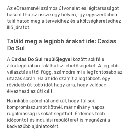
Az eDreamsnél számos útvonalat és légitársaságot
hasonlíthatsz össze egy helyen, így egyszerűbben
találhatod meg a terveidhez és a költségkeretedhez
illő járatot.
Találd meg a legjobb árakat ide: Caxias
Do Sul
A
Caxias Do Sul repülőjegyei
között sokféle
árkategóriában találhatsz lehetőségeket. A legjobb
választás attól függ, számodra mi a legfontosabb az
utazás során. Ha az idő számít a legtöbbet, egy
rövidebb út több időt hagy arra, hogy valóban
élvezhesd az úti célt.
Ha inkább spórolnál anélkül, hogy túl sok
kompromisszumot kötnél, már néhány napos
rugalmasság is sokat segíthet. Érdemes több
időpontot és indulási repülőteret is megnézni a
kedvezőbb ajánlatokért.