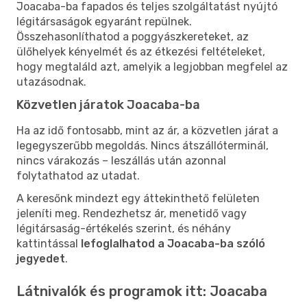
Joacaba-ba fapados és teljes szolgáltatást nyújtó
légitársaságok egyaránt repülnek.
Összehasonlíthatod a poggyászkereteket, az
ülőhelyek kényelmét és az étkezési feltételeket,
hogy megtaláld azt, amelyik a legjobban megfelel az
utazásodnak.
Közvetlen járatok Joacaba-ba
Ha az idő fontosabb, mint az ár, a közvetlen járat a
legegyszerűbb megoldás. Nincs átszállóterminál,
nincs várakozás – leszállás után azonnal
folytathatod az utadat.
A keresőnk mindezt egy áttekinthető felületen
jeleníti meg. Rendezhetsz ár, menetidő vagy
légitársaság-értékelés szerint, és néhány
kattintással
lefoglalhatod a Joacaba-ba szóló
jegyedet
.
Látnivalók és programok itt: Joacaba