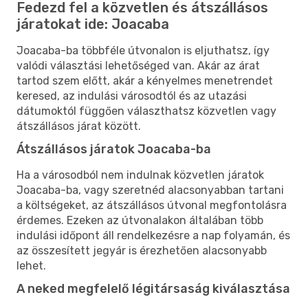
Fedezd fel a közvetlen és átszállásos
járatokat ide: Joacaba
Joacaba-ba többféle útvonalon is eljuthatsz, így
valódi választási lehetőséged van. Akár az árat
tartod szem előtt, akár a kényelmes menetrendet
keresed, az indulási városodtól és az utazási
dátumoktól függően választhatsz közvetlen vagy
átszállásos járat között.
Átszállásos járatok Joacaba-ba
Ha a városodból nem indulnak közvetlen járatok
Joacaba-ba, vagy szeretnéd alacsonyabban tartani
a költségeket, az átszállásos útvonal megfontolásra
érdemes. Ezeken az útvonalakon általában több
indulási időpont áll rendelkezésre a nap folyamán, és
az összesített jegyár is érezhetően alacsonyabb
lehet.
A neked megfelelő légitársaság kiválasztása