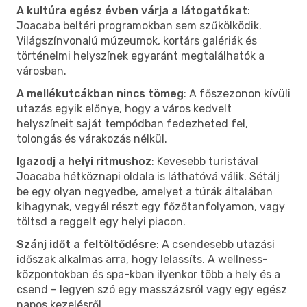
A kultúra egész évben várja a látogatókat
:
Joacaba beltéri programokban sem szűkölködik.
Világszínvonalú múzeumok, kortárs galériák és
történelmi helyszínek egyaránt megtalálhatók a
városban.
A mellékutcákban nincs tömeg
: A főszezonon kívüli
utazás egyik előnye, hogy a város kedvelt
helyszíneit saját tempódban fedezheted fel,
tolongás és várakozás nélkül.
Igazodj a helyi ritmushoz
: Kevesebb turistával
Joacaba hétköznapi oldala is láthatóvá válik. Sétálj
be egy olyan negyedbe, amelyet a túrák általában
kihagynak, vegyél részt egy főzőtanfolyamon, vagy
töltsd a reggelt egy helyi piacon.
Szánj időt a feltöltődésre
: A csendesebb utazási
időszak alkalmas arra, hogy lelassíts. A wellness-
központokban és spa-kban ilyenkor több a hely és a
csend – legyen szó egy masszázsról vagy egy egész
napos kezelésről.