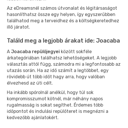
Az eDreamsnél számos útvonalat és légitársaságot
hasonlíthatsz össze egy helyen, így egyszerűbben
találhatod meg a terveidhez és a költségkeretedhez
illő járatot.
Találd meg a legjobb árakat ide: Joacaba
A
Joacaba repülőjegyei
között sokféle
árkategóriában találhatsz lehetőségeket. A legjobb
választás attól függ, számodra mi a legfontosabb az
utazás során. Ha az idő számít a legtöbbet, egy
rövidebb út több időt hagy arra, hogy valóban
élvezhesd az úti célt.
Ha inkább spórolnál anélkül, hogy túl sok
kompromisszumot kötnél, már néhány napos
rugalmasság is sokat segíthet. Érdemes több
időpontot és indulási repülőteret is megnézni a
kedvezőbb ajánlatokért.