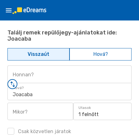
Találj remek repülőjegy-ajánlatokat ide:
Joacaba
Visszaút
Hová?
Honnan?
Hová?
Joacaba
Utasok
Mikor?
1 felnőtt
Csak közvetlen járatok