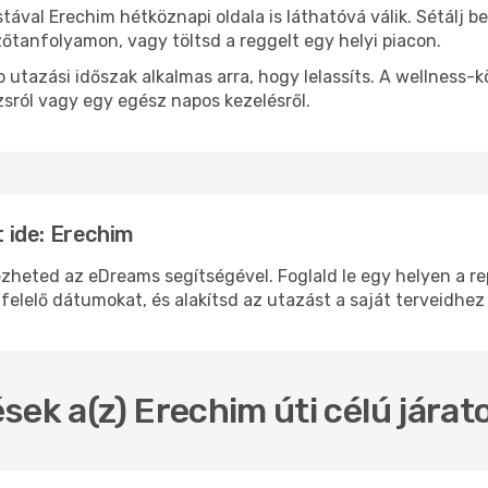
stával Erechim hétköznapi oldala is láthatóvá válik. Sétálj 
zőtanfolyamon, vagy töltsd a reggelt egy helyi piacon.
 utazási időszak alkalmas arra, hogy lelassíts. A wellness-
sról vagy egy egész napos kezelésről.
 ide: Erechim
ted az eDreams segítségével. Foglald le egy helyen a repü
felelő dátumokat, és alakítsd az utazást a saját terveidhez
sek a(z) Erechim úti célú jára