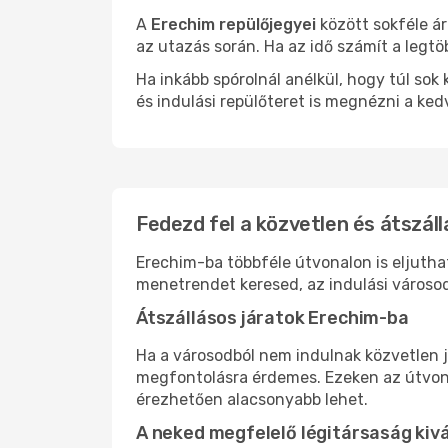
A
Erechim repülőjegyei
között sokféle ár
az utazás során. Ha az idő számít a legtö
Ha inkább spórolnál anélkül, hogy túl s
és indulási repülőteret is megnézni a ked
Fedezd fel a közvetlen és átszáll
Erechim-ba többféle útvonalon is eljuthat
menetrendet keresed, az indulási városod
Átszállásos járatok Erechim-ba
Ha a városodból nem indulnak közvetlen j
megfontolásra érdemes. Ezeken az útvonal
érezhetően alacsonyabb lehet.
A neked megfelelő légitársaság kiv