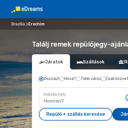
Brazília
Erechim
Találj remek repülőjegy-ajánl
Járatok
Szállások
R
Visszaút
Hová?
Több város
Csak közvet
Indulási hely
Repülő + szállás keresése
Já