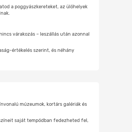
hatod a poggyászkereteket, az ülőhelyek
dnak.
 nincs várakozás – leszállás után azonnal
aság-értékelés szerint, és néhány
zínvonalú múzeumok, kortárs galériák és
yszíneit saját tempódban fedezheted fel,