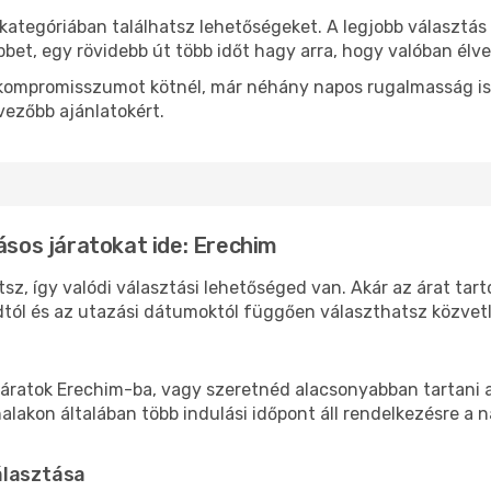
kategóriában találhatsz lehetőségeket. A legjobb választás
bbet, egy rövidebb út több időt hagy arra, hogy valóban élve
ok kompromisszumot kötnél, már néhány napos rugalmasság is
vezőbb ajánlatokért.
ásos járatokat ide: Erechim
sz, így valódi választási lehetőséged van. Akár az árat tar
tól és az utazási dátumoktól függően választhatsz közvetle
áratok Erechim-ba, vagy szeretnéd alacsonyabban tartani a 
akon általában több indulási időpont áll rendelkezésre a na
álasztása