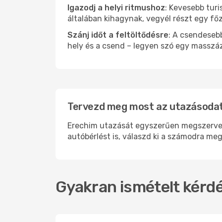
Igazodj a helyi ritmushoz
: Kevesebb turi
általában kihagynak, vegyél részt egy fő
Szánj időt a feltöltődésre
: A csendesebb
hely és a csend – legyen szó egy masszáz
Tervezd meg most az utazásodat
Erechim utazását egyszerűen megszervezhe
autóbérlést is, válaszd ki a számodra meg
Gyakran ismételt kérdé