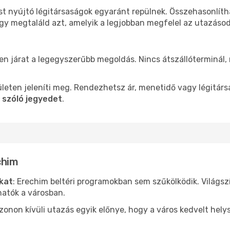
st nyújtó légitársaságok egyaránt repülnek. Összehasonlít
ogy megtaláld azt, amelyik a legjobban megfelel az utazáso
len járat a legegyszerűbb megoldás. Nincs átszállóterminál,
leten jeleníti meg. Rendezhetsz ár, menetidő vagy légitárs
 szóló jegyedet
.
chim
ókat
: Erechim beltéri programokban sem szűkölködik. Világs
hatók a városban.
ezonon kívüli utazás egyik előnye, hogy a város kedvelt hel