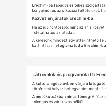
Erechim-ba fapados és teljes szolgáltatá
kényelmét és az étkezési feltételeket, h
Közvetlen járatok Erechim-ba
Ha az idő fontosabb, mint az ár, a közvet
folytathatod az utadat.
A keresőnk mindezt egy áttekinthető felü
kattintással
lefoglalhatod a Erechim-ba
Látnivalók és programok itt: Ere
A kultúra egész évben várja a látogat
történelmi helyszínek egyaránt megtalál
A mellékutcákban nincs tömeg
: A fősz
tolongás és várakozás nélkül.