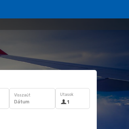
Utasok
Visszaút
Dátum
1