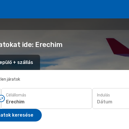
atokat ide: Erechim
epülő + szállás
len járatok
Célállomás
Indulás
Dátum
ratok keresése