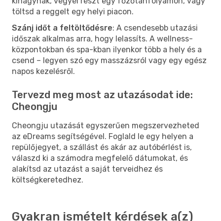
kihagynak, vegyél részt egy főzőtanfolyamon, vagy
töltsd a reggelt egy helyi piacon.
Szánj időt a feltöltődésre
: A csendesebb utazási
időszak alkalmas arra, hogy lelassíts. A wellness-
központokban és spa-kban ilyenkor több a hely és a
csend – legyen szó egy masszázsról vagy egy egész
napos kezelésről.
Tervezd meg most az utazásodat ide:
Cheongju
Cheongju utazását egyszerűen megszervezheted
az eDreams segítségével. Foglald le egy helyen a
repülőjegyet, a szállást és akár az autóbérlést is,
válaszd ki a számodra megfelelő dátumokat, és
alakítsd az utazást a saját terveidhez és
költségkeretedhez.
Gyakran ismételt kérdések a(z)