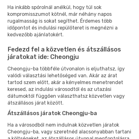
Ha inkább spórolnál anélkül, hogy túl sok
kompromisszumot kötnél, már néhány napos
rugalmasság is sokat segíthet. Érdemes több
időpontot és indulási repülőteret is megnézni a
kedvezőbb ajánlatokért.
Fedezd fel a közvetlen és átszállásos
járatokat ide: Cheongju
Cheongju-ba többféle útvonalon is eljuthatsz, így
valódi választási lehetőséged van. Akár az árat
tartod szem előtt, akár a kényelmes menetrendet
keresed, az indulási városodtól és az utazási
dátumoktól függően választhatsz közvetlen vagy
átszállásos járat között.
Átszállásos járatok Cheongju-ba
Ha a városodból nem indulnak közvetlen járatok
Cheongju-ba, vagy szeretnéd alacsonyabban tartani
a költségeket, az átszállásos útvonal megfontolásra