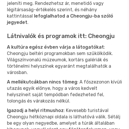
jeleníti meg. Rendezhetsz ár, menetidő vagy
légitársaság-értékelés szerint, és néhány
kattintással
lefoglalhatod a Cheongju-ba szóló
jegyedet
.
Látnivalók és programok itt: Cheongju
A kultúra egész évben várja a látogatókat
:
Cheongju beltéri programokban sem szűkölködik.
Világszínvonalú múzeumok, kortárs galériák és
történelmi helyszínek egyaránt megtalálhatók a
városban.
A mellékutcákban nincs tömeg
: A főszezonon kívüli
utazás egyik előnye, hogy a város kedvelt
helyszíneit saját tempódban fedezheted fel,
tolongás és várakozás nélkül.
Igazodj a helyi ritmushoz
: Kevesebb turistával
Cheongju hétköznapi oldala is láthatóvá válik. Sétálj
be egy olyan negyedbe, amelyet a túrák általában