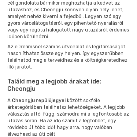
cél gondolata bármikor meghozhatja a kedvet az
utazáshoz, és Cheongju könnyen olyan hely lehet,
amelyet nehéz kiverni a fejedből. Legyen szó egy
gyors városlátogatásról, egy pihentető nyaralásról
vagy egy régóta halogatott nagy utazásról, érdemes
időben körülnézni.
Az eDreamsnél számos útvonalat és légitársaságot
hasonlíthatsz össze egy helyen, így egyszerűbben
találhatod meg a terveidhez és a költségkeretedhez
illő járatot.
Találd meg a legjobb árakat ide:
Cheongju
A
Cheongju repülőjegyei
között sokféle
árkategóriában találhatsz lehetőségeket. A legjobb
választás attól függ, számodra mi a legfontosabb az
utazás során. Ha az idő számít a legtöbbet, egy
rövidebb út több időt hagy arra, hogy valóban
élvezhesd az úti célt.