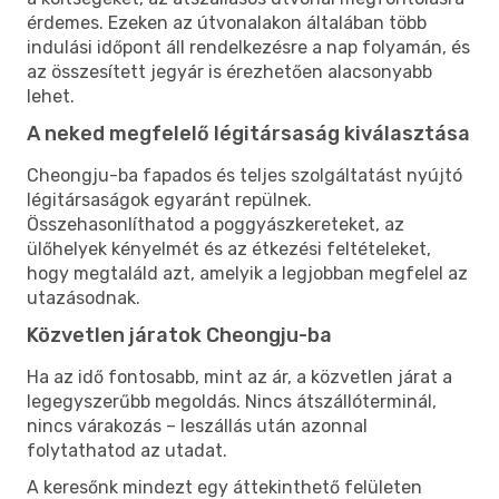
érdemes. Ezeken az útvonalakon általában több
indulási időpont áll rendelkezésre a nap folyamán, és
az összesített jegyár is érezhetően alacsonyabb
lehet.
A neked megfelelő légitársaság kiválasztása
Cheongju-ba fapados és teljes szolgáltatást nyújtó
légitársaságok egyaránt repülnek.
Összehasonlíthatod a poggyászkereteket, az
ülőhelyek kényelmét és az étkezési feltételeket,
hogy megtaláld azt, amelyik a legjobban megfelel az
utazásodnak.
Közvetlen járatok Cheongju-ba
Ha az idő fontosabb, mint az ár, a közvetlen járat a
legegyszerűbb megoldás. Nincs átszállóterminál,
nincs várakozás – leszállás után azonnal
folytathatod az utadat.
A keresőnk mindezt egy áttekinthető felületen