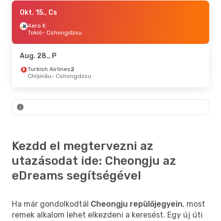
Okt. 1., Cs
Okt. 15., Cs
- Okt. 3., Szo
Aero K
Aero K
Oszaka
Tokió
- Cshongdzsu
- Cshongdzsu
Aero K
Cshongdzsu
- Oszaka
Aug. 28., P
Turkish Airlines
2
Chișinău
- Cshongdzsu
Kezdd el megtervezni az
utazásodat ide: Cheongju az
eDreams segítségével
Ha már gondolkodtál
Cheongju repülőjegyein
, most
remek alkalom lehet elkezdeni a keresést. Egy új úti