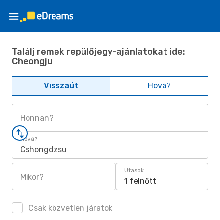
Találj remek repülőjegy-ajánlatokat ide:
Cheongju
Visszaút
Hová?
Honnan?
Hová?
Cshongdzsu
Utasok
Mikor?
1 felnőtt
Csak közvetlen járatok