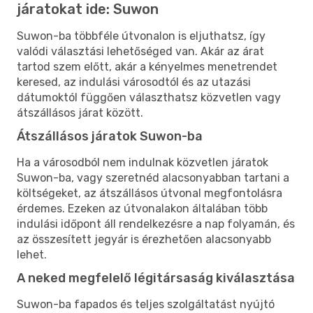
járatokat ide: Suwon
Suwon-ba többféle útvonalon is eljuthatsz, így
valódi választási lehetőséged van. Akár az árat
tartod szem előtt, akár a kényelmes menetrendet
keresed, az indulási városodtól és az utazási
dátumoktól függően választhatsz közvetlen vagy
átszállásos járat között.
Átszállásos járatok Suwon-ba
Ha a városodból nem indulnak közvetlen járatok
Suwon-ba, vagy szeretnéd alacsonyabban tartani a
költségeket, az átszállásos útvonal megfontolásra
érdemes. Ezeken az útvonalakon általában több
indulási időpont áll rendelkezésre a nap folyamán, és
az összesített jegyár is érezhetően alacsonyabb
lehet.
A neked megfelelő légitársaság kiválasztása
Suwon-ba fapados és teljes szolgáltatást nyújtó