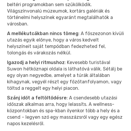
beltéri programokban sem szűkölködik.
Világszínvonalú múzeumok, kortárs galériák és
történelmi helyszínek egyaránt megtalálhatók a
városban.
A mellékutcákban nincs tömeg
: A főszezonon kívüli
utazás egyik előnye, hogy a város kedvelt
helyszíneit saját tempódban fedezheted fel,
tolongás és várakozás nélkül.
Igazodj a helyi ritmushoz
: Kevesebb turistával
Suwon hétköznapi oldala is láthatóvá válik. Sétálj be
egy olyan negyedbe, amelyet a túrák általában
kihagynak, vegyél részt egy főzőtanfolyamon, vagy
töltsd a reggelt egy helyi piacon.
Szánj időt a feltöltődésre
: A csendesebb utazási
időszak alkalmas arra, hogy lelassíts. A wellness-
központokban és spa-kban ilyenkor több a hely és a
csend – legyen szó egy masszázsról vagy egy egész
napos kezelésről.