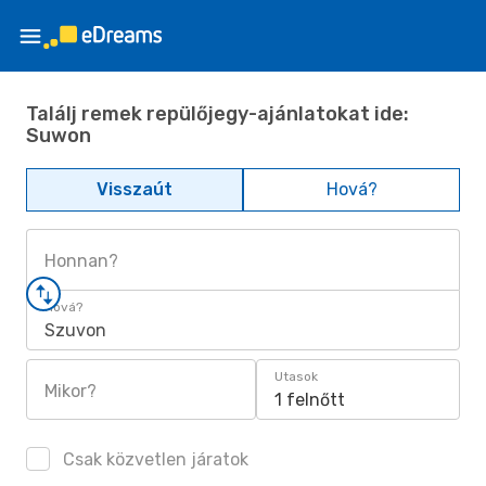
Találj remek repülőjegy-ajánlatokat ide:
Suwon
Visszaút
Hová?
Honnan?
Hová?
Szuvon
Utasok
Mikor?
1 felnőtt
Csak közvetlen járatok