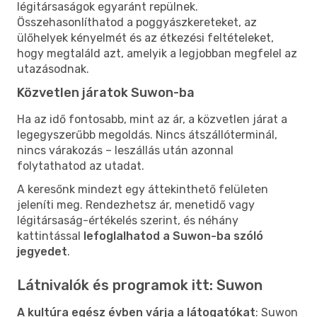
légitársaságok egyaránt repülnek.
Összehasonlíthatod a poggyászkereteket, az
ülőhelyek kényelmét és az étkezési feltételeket,
hogy megtaláld azt, amelyik a legjobban megfelel az
utazásodnak.
Közvetlen járatok Suwon-ba
Ha az idő fontosabb, mint az ár, a közvetlen járat a
legegyszerűbb megoldás. Nincs átszállóterminál,
nincs várakozás – leszállás után azonnal
folytathatod az utadat.
A keresőnk mindezt egy áttekinthető felületen
jeleníti meg. Rendezhetsz ár, menetidő vagy
légitársaság-értékelés szerint, és néhány
kattintással
lefoglalhatod a Suwon-ba szóló
jegyedet
.
Látnivalók és programok itt: Suwon
A kultúra egész évben várja a látogatókat
: Suwon