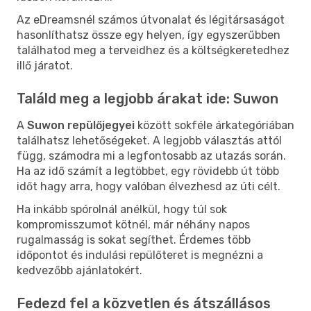
Az eDreamsnél számos útvonalat és légitársaságot
hasonlíthatsz össze egy helyen, így egyszerűbben
találhatod meg a terveidhez és a költségkeretedhez
illő járatot.
Találd meg a legjobb árakat ide: Suwon
A
Suwon repülőjegyei
között sokféle árkategóriában
találhatsz lehetőségeket. A legjobb választás attól
függ, számodra mi a legfontosabb az utazás során.
Ha az idő számít a legtöbbet, egy rövidebb út több
időt hagy arra, hogy valóban élvezhesd az úti célt.
Ha inkább spórolnál anélkül, hogy túl sok
kompromisszumot kötnél, már néhány napos
rugalmasság is sokat segíthet. Érdemes több
időpontot és indulási repülőteret is megnézni a
kedvezőbb ajánlatokért.
Fedezd fel a közvetlen és átszállásos