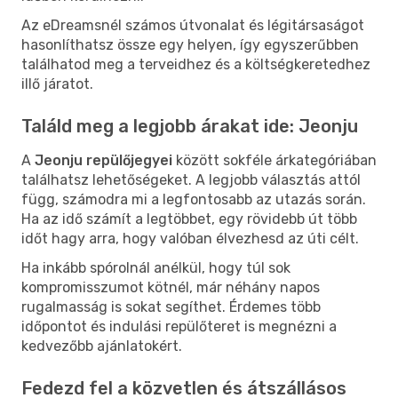
Az eDreamsnél számos útvonalat és légitársaságot
hasonlíthatsz össze egy helyen, így egyszerűbben
találhatod meg a terveidhez és a költségkeretedhez
illő járatot.
Találd meg a legjobb árakat ide: Jeonju
A
Jeonju repülőjegyei
között sokféle árkategóriában
találhatsz lehetőségeket. A legjobb választás attól
függ, számodra mi a legfontosabb az utazás során.
Ha az idő számít a legtöbbet, egy rövidebb út több
időt hagy arra, hogy valóban élvezhesd az úti célt.
Ha inkább spórolnál anélkül, hogy túl sok
kompromisszumot kötnél, már néhány napos
rugalmasság is sokat segíthet. Érdemes több
időpontot és indulási repülőteret is megnézni a
kedvezőbb ajánlatokért.
Fedezd fel a közvetlen és átszállásos