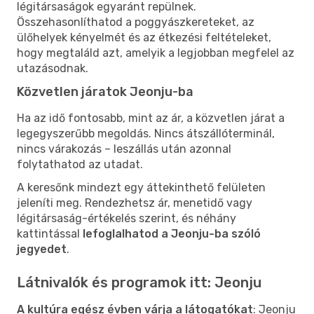
légitársaságok egyaránt repülnek.
Összehasonlíthatod a poggyászkereteket, az
ülőhelyek kényelmét és az étkezési feltételeket,
hogy megtaláld azt, amelyik a legjobban megfelel az
utazásodnak.
Közvetlen járatok Jeonju-ba
Ha az idő fontosabb, mint az ár, a közvetlen járat a
legegyszerűbb megoldás. Nincs átszállóterminál,
nincs várakozás – leszállás után azonnal
folytathatod az utadat.
A keresőnk mindezt egy áttekinthető felületen
jeleníti meg. Rendezhetsz ár, menetidő vagy
légitársaság-értékelés szerint, és néhány
kattintással
lefoglalhatod a Jeonju-ba szóló
jegyedet
.
Látnivalók és programok itt: Jeonju
A kultúra egész évben várja a látogatókat
: Jeonju