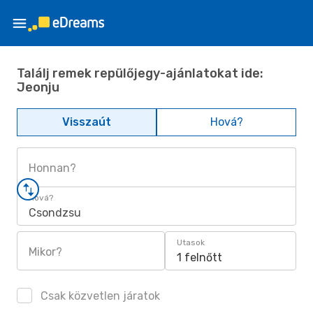
Találj remek repülőjegy-ajánlatokat ide:
Jeonju
Visszaút
Hová?
Honnan?
Hová?
Csondzsu
Utasok
Mikor?
1 felnőtt
Csak közvetlen járatok