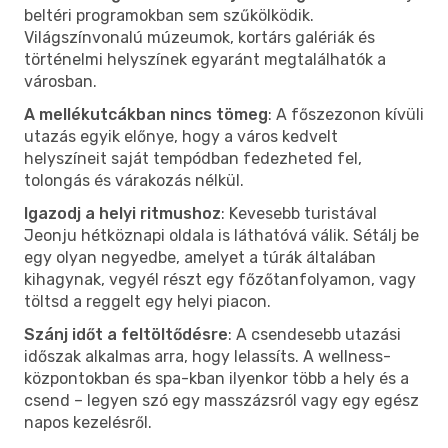
beltéri programokban sem szűkölködik.
Világszínvonalú múzeumok, kortárs galériák és
történelmi helyszínek egyaránt megtalálhatók a
városban.
A mellékutcákban nincs tömeg
: A főszezonon kívüli
utazás egyik előnye, hogy a város kedvelt
helyszíneit saját tempódban fedezheted fel,
tolongás és várakozás nélkül.
Igazodj a helyi ritmushoz
: Kevesebb turistával
Jeonju hétköznapi oldala is láthatóvá válik. Sétálj be
egy olyan negyedbe, amelyet a túrák általában
kihagynak, vegyél részt egy főzőtanfolyamon, vagy
töltsd a reggelt egy helyi piacon.
Szánj időt a feltöltődésre
: A csendesebb utazási
időszak alkalmas arra, hogy lelassíts. A wellness-
központokban és spa-kban ilyenkor több a hely és a
csend – legyen szó egy masszázsról vagy egy egész
napos kezelésről.