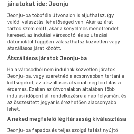
járatokat ide: Jeonju
Jeonju-ba többféle útvonalon is eljuthatsz, így
valódi választási lehetőséged van. Akár az árat
tartod szem előtt, akár a kényelmes menetrendet
keresed, az indulási városodtól és az utazási
dátumoktól függően választhatsz közvetlen vagy
átszállásos járat között.
Átszállásos járatok Jeonju-ba
Ha a városodból nem indulnak közvetlen járatok
Jeonju-ba, vagy szeretnéd alacsonyabban tartani a
költségeket, az átszállásos útvonal megfontolásra
érdemes. Ezeken az útvonalakon általában több
indulási időpont áll rendelkezésre a nap folyamán, és
az összesített jegyár is érezhetően alacsonyabb
lehet.
A neked megfelelő légitársaság kiválasztása
Jeonju-ba fapados és teljes szolgáltatást nyújtó