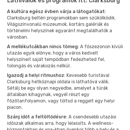
Látnivalók és programok itt: Clarksburg
A kultúra egész évben várja a látogatókat
:
Clarksburg beltéri programokban sem szűkölködik.
Világszínvonalú múzeumok, kortárs galériák és
történelmi helyszínek egyaránt megtalálhatók a
városban.
A mellékutcákban nincs tömeg
: A főszezonon kívüli
utazás egyik előnye, hogy a város kedvelt
helyszíneit saját tempódban fedezheted fel,
tolongás és várakozás nélkül.
Igazodj a helyi ritmushoz
: Kevesebb turistával
Clarksburg hétköznapi oldala is láthatóvá válik.
Sétálj be egy olyan negyedbe, amelyet a túrák
általában kihagynak, vegyél részt egy
főzőtanfolyamon, vagy töltsd a reggelt egy helyi
piacon.
Szánj időt a feltöltődésre
: A csendesebb utazási
időszak alkalmas arra, hogy lelassíts. A wellness-
központokban és spa-kban ilyenkor több a hely és a