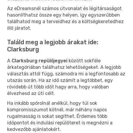
Az eDreamsnél számos útvonalat és légitársaságot
hasonlíthatsz össze egy helyen, így egyszerűbben
találhatod meg a terveidhez és a költségkeretedhez
illő járatot.
Találd meg a legjobb árakat ide:
Clarksburg
A
Clarksburg repülőjegyei
között sokféle
árkategóriában találhatsz lehetőségeket. A legjobb
választás attól függ, számodra mi a legfontosabb az
utazás során. Ha az idő számít a legtöbbet, egy
rövidebb út több időt hagy arra, hogy valóban
élvezhesd az úti célt.
Ha inkább spórolnál anélkül, hogy túl sok
kompromisszumot kötnél, már néhány napos
rugalmasság is sokat segíthet. Érdemes több
időpontot és indulási repülőteret is megnézni a
kedvezőbb ajánlatokért.