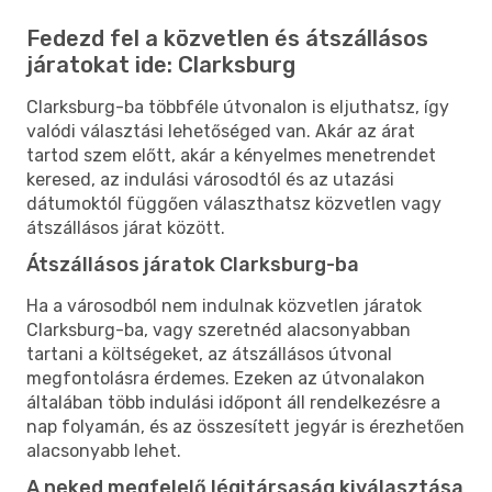
Fedezd fel a közvetlen és átszállásos
járatokat ide: Clarksburg
Clarksburg-ba többféle útvonalon is eljuthatsz, így
valódi választási lehetőséged van. Akár az árat
tartod szem előtt, akár a kényelmes menetrendet
keresed, az indulási városodtól és az utazási
dátumoktól függően választhatsz közvetlen vagy
átszállásos járat között.
Átszállásos járatok Clarksburg-ba
Ha a városodból nem indulnak közvetlen járatok
Clarksburg-ba, vagy szeretnéd alacsonyabban
tartani a költségeket, az átszállásos útvonal
megfontolásra érdemes. Ezeken az útvonalakon
általában több indulási időpont áll rendelkezésre a
nap folyamán, és az összesített jegyár is érezhetően
alacsonyabb lehet.
A neked megfelelő légitársaság kiválasztása