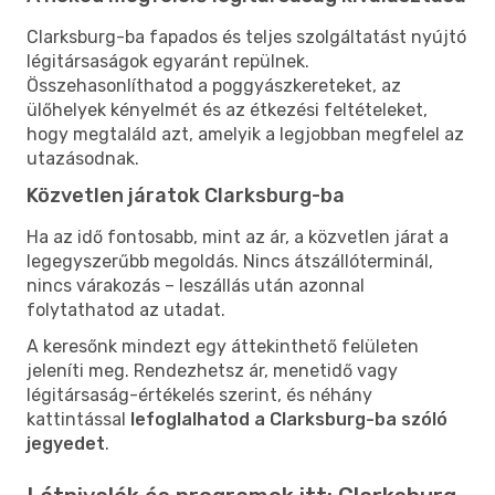
Clarksburg-ba fapados és teljes szolgáltatást nyújtó
légitársaságok egyaránt repülnek.
Összehasonlíthatod a poggyászkereteket, az
ülőhelyek kényelmét és az étkezési feltételeket,
hogy megtaláld azt, amelyik a legjobban megfelel az
utazásodnak.
Közvetlen járatok Clarksburg-ba
Ha az idő fontosabb, mint az ár, a közvetlen járat a
legegyszerűbb megoldás. Nincs átszállóterminál,
nincs várakozás – leszállás után azonnal
folytathatod az utadat.
A keresőnk mindezt egy áttekinthető felületen
jeleníti meg. Rendezhetsz ár, menetidő vagy
légitársaság-értékelés szerint, és néhány
kattintással
lefoglalhatod a Clarksburg-ba szóló
jegyedet
.