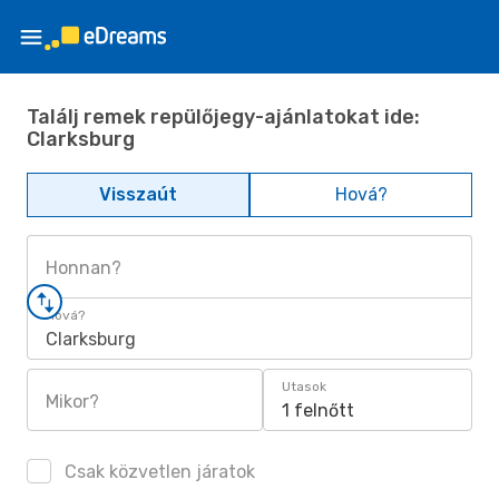
Találj remek repülőjegy-ajánlatokat ide:
Clarksburg
Visszaút
Hová?
Honnan?
Hová?
Clarksburg
Utasok
Mikor?
1 felnőtt
Csak közvetlen járatok