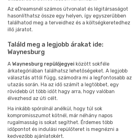
Az eDreamsnél számos útvonalat és légitársaságot
hasonlíthatsz össze egy helyen, így egyszerűbben
találhatod meg a terveidhez és a költségkeretedhez
illő járatot.
Találd meg a legjobb árakat ide:
Waynesburg
A
Waynesburg repülőjegyei
között sokféle
árkategóriában találhatsz lehetőségeket. A legjobb
választás attól függ, számodra mi a legfontosabb az
utazás során. Ha az idő számít a legtöbbet, egy
rövidebb út több időt hagy arra, hogy valóban
élvezhesd az úti célt.
Ha inkább spórolnál anélkül, hogy túl sok
kompromisszumot kötnél, már néhány napos
rugalmasság is sokat segíthet. Érdemes több
időpontot és indulási repülőteret is megnézni a
kedvezőbb ajánlatokért.