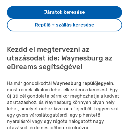
Járatok keresése
Repülő + szállás keresése
Kezdd el megtervezni az
utazásodat ide: Waynesburg az
eDreams segítségével
Ha már gondolkodtál
Waynesburg repülőjegyein
,
most remek alkalom lehet elkezdeni a keresést. Egy
új úti cél gondolata bármikor meghozhatja a kedvet
az utazáshoz, és Waynesburg könnyen olyan hely
lehet, amelyet nehéz kiverni a fejedből. Legyen szó
egy gyors városlátogatásról, egy pihentető
nyaralásról vagy egy régóta halogatott nagy
utazásról, érdemes időben körülnézni.