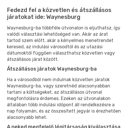
Fedezd fel a közvetlen és átszállásos
járatokat ide: Waynesburg
Waynesburg-ba többféle útvonalon is eljuthatsz, így
valódi választási lehetőséged van. Akár az árat
tartod szem előtt, akár a kényelmes menetrendet
keresed, az indulási városodtól és az utazási
dátumoktól függően választhatsz közvetlen vagy
átszállásos járat között.
Átszállásos járatok Waynesburg-ba
Ha a városodból nem indulnak közvetlen járatok
Waynesburg-ba, vagy szeretnéd alacsonyabban
tartani a költségeket, az átszállásos útvonal
megfontolásra érdemes. Ezeken az útvonalakon
általában több indulási időpont áll rendelkezésre a
nap folyamán, és az összesített jegyár is érezhetően
alacsonyabb lehet.
A neked megfelelő légitársaság kiválasztása