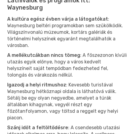
Látnivalók és programok itt:
Waynesburg
A kultúra egész évben várja a látogatókat
:
Waynesburg beltéri programokban sem szűkölködik.
Világszínvonalú múzeumok, kortárs galériák és
történelmi helyszínek egyaránt megtalálhatók a
városban.
A mellékutcákban nincs tömeg
: A főszezonon kívüli
utazás egyik előnye, hogy a város kedvelt
helyszíneit saját tempódban fedezheted fel,
tolongás és várakozás nélkül.
Igazodj a helyi ritmushoz
: Kevesebb turistával
Waynesburg hétköznapi oldala is láthatóvá válik.
Sétálj be egy olyan negyedbe, amelyet a túrák
általában kihagynak, vegyél részt egy
főzőtanfolyamon, vagy töltsd a reggelt egy helyi
piacon.
Szánj időt a feltöltődésre
: A csendesebb utazási