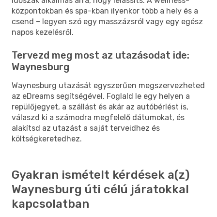
időszak alkalmas arra, hogy lelassíts. A wellness-
központokban és spa-kban ilyenkor több a hely és a
csend – legyen szó egy masszázsról vagy egy egész
napos kezelésről.
Tervezd meg most az utazásodat ide:
Waynesburg
Waynesburg utazását egyszerűen megszervezheted
az eDreams segítségével. Foglald le egy helyen a
repülőjegyet, a szállást és akár az autóbérlést is,
válaszd ki a számodra megfelelő dátumokat, és
alakítsd az utazást a saját terveidhez és
költségkeretedhez.
Gyakran ismételt kérdések a(z)
Waynesburg úti célú járatokkal
kapcsolatban