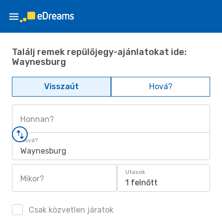
Találj remek repülőjegy-ajánlatokat ide:
Waynesburg
Visszaút
Hová?
Honnan?
Hová?
Waynesburg
Utasok
Mikor?
1 felnőtt
Csak közvetlen járatok