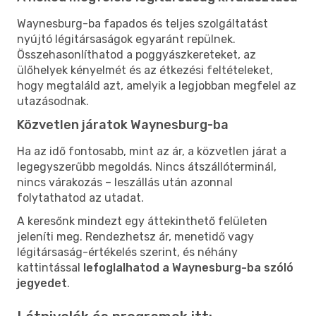
Waynesburg-ba fapados és teljes szolgáltatást
nyújtó légitársaságok egyaránt repülnek.
Összehasonlíthatod a poggyászkereteket, az
ülőhelyek kényelmét és az étkezési feltételeket,
hogy megtaláld azt, amelyik a legjobban megfelel az
utazásodnak.
Közvetlen járatok Waynesburg-ba
Ha az idő fontosabb, mint az ár, a közvetlen járat a
legegyszerűbb megoldás. Nincs átszállóterminál,
nincs várakozás – leszállás után azonnal
folytathatod az utadat.
A keresőnk mindezt egy áttekinthető felületen
jeleníti meg. Rendezhetsz ár, menetidő vagy
légitársaság-értékelés szerint, és néhány
kattintással
lefoglalhatod a Waynesburg-ba szóló
jegyedet
.