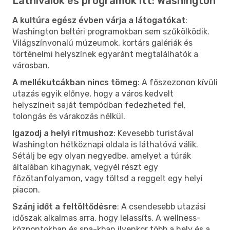
Látnivalók és programok itt: Washington
A kultúra egész évben várja a látogatókat
:
Washington beltéri programokban sem szűkölködik.
Világszínvonalú múzeumok, kortárs galériák és
történelmi helyszínek egyaránt megtalálhatók a
városban.
A mellékutcákban nincs tömeg
: A főszezonon kívüli
utazás egyik előnye, hogy a város kedvelt
helyszíneit saját tempódban fedezheted fel,
tolongás és várakozás nélkül.
Igazodj a helyi ritmushoz
: Kevesebb turistával
Washington hétköznapi oldala is láthatóvá válik.
Sétálj be egy olyan negyedbe, amelyet a túrák
általában kihagynak, vegyél részt egy
főzőtanfolyamon, vagy töltsd a reggelt egy helyi
piacon.
Szánj időt a feltöltődésre
: A csendesebb utazási
időszak alkalmas arra, hogy lelassíts. A wellness-
központokban és spa-kban ilyenkor több a hely és a