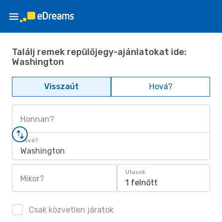
Találj remek repülőjegy-ajánlatokat ide:
Washington
Visszaút
Hová?
Honnan?
Hová?
Washington
Utasok
Mikor?
1 felnőtt
Csak közvetlen járatok