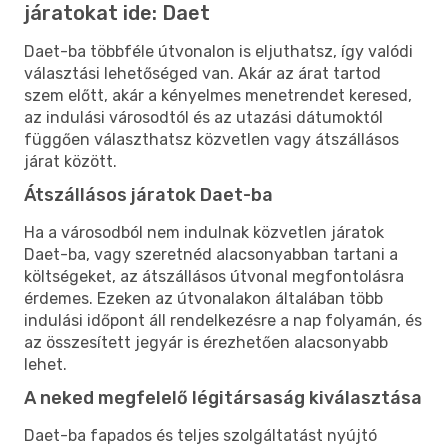
járatokat ide: Daet
Daet-ba többféle útvonalon is eljuthatsz, így valódi
választási lehetőséged van. Akár az árat tartod
szem előtt, akár a kényelmes menetrendet keresed,
az indulási városodtól és az utazási dátumoktól
függően választhatsz közvetlen vagy átszállásos
járat között.
Átszállásos járatok Daet-ba
Ha a városodból nem indulnak közvetlen járatok
Daet-ba, vagy szeretnéd alacsonyabban tartani a
költségeket, az átszállásos útvonal megfontolásra
érdemes. Ezeken az útvonalakon általában több
indulási időpont áll rendelkezésre a nap folyamán, és
az összesített jegyár is érezhetően alacsonyabb
lehet.
A neked megfelelő légitársaság kiválasztása
Daet-ba fapados és teljes szolgáltatást nyújtó