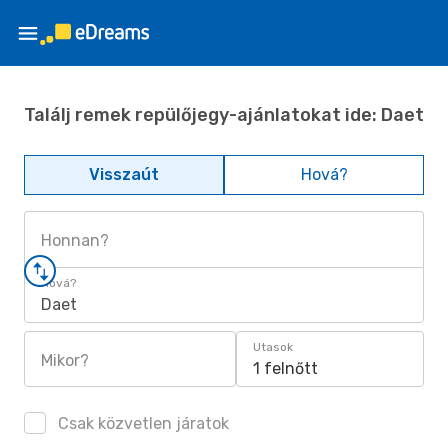
Találj remek repülőjegy-ajánlatokat ide: Daet
Visszaút
Hová?
Honnan?
Hová?
Daet
Utasok
Mikor?
1 felnőtt
Csak közvetlen járatok