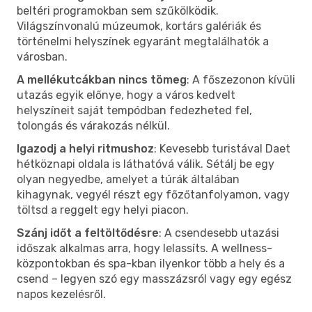
beltéri programokban sem szűkölködik.
Világszínvonalú múzeumok, kortárs galériák és
történelmi helyszínek egyaránt megtalálhatók a
városban.
A mellékutcákban nincs tömeg
: A főszezonon kívüli
utazás egyik előnye, hogy a város kedvelt
helyszíneit saját tempódban fedezheted fel,
tolongás és várakozás nélkül.
Igazodj a helyi ritmushoz
: Kevesebb turistával Daet
hétköznapi oldala is láthatóvá válik. Sétálj be egy
olyan negyedbe, amelyet a túrák általában
kihagynak, vegyél részt egy főzőtanfolyamon, vagy
töltsd a reggelt egy helyi piacon.
Szánj időt a feltöltődésre
: A csendesebb utazási
időszak alkalmas arra, hogy lelassíts. A wellness-
központokban és spa-kban ilyenkor több a hely és a
csend – legyen szó egy masszázsról vagy egy egész
napos kezelésről.