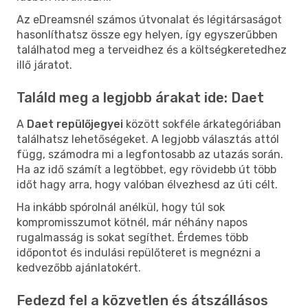
Az eDreamsnél számos útvonalat és légitársaságot
hasonlíthatsz össze egy helyen, így egyszerűbben
találhatod meg a terveidhez és a költségkeretedhez
illő járatot.
Találd meg a legjobb árakat ide: Daet
A
Daet repülőjegyei
között sokféle árkategóriában
találhatsz lehetőségeket. A legjobb választás attól
függ, számodra mi a legfontosabb az utazás során.
Ha az idő számít a legtöbbet, egy rövidebb út több
időt hagy arra, hogy valóban élvezhesd az úti célt.
Ha inkább spórolnál anélkül, hogy túl sok
kompromisszumot kötnél, már néhány napos
rugalmasság is sokat segíthet. Érdemes több
időpontot és indulási repülőteret is megnézni a
kedvezőbb ajánlatokért.
Fedezd fel a közvetlen és átszállásos