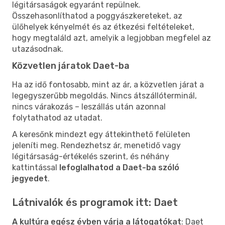
légitársaságok egyaránt repülnek.
Összehasonlíthatod a poggyászkereteket, az
ülőhelyek kényelmét és az étkezési feltételeket,
hogy megtaláld azt, amelyik a legjobban megfelel az
utazásodnak.
Közvetlen járatok Daet-ba
Ha az idő fontosabb, mint az ár, a közvetlen járat a
legegyszerűbb megoldás. Nincs átszállóterminál,
nincs várakozás – leszállás után azonnal
folytathatod az utadat.
A keresőnk mindezt egy áttekinthető felületen
jeleníti meg. Rendezhetsz ár, menetidő vagy
légitársaság-értékelés szerint, és néhány
kattintással
lefoglalhatod a Daet-ba szóló
jegyedet
.
Látnivalók és programok itt: Daet
A kultúra egész évben várja a látogatókat
: Daet