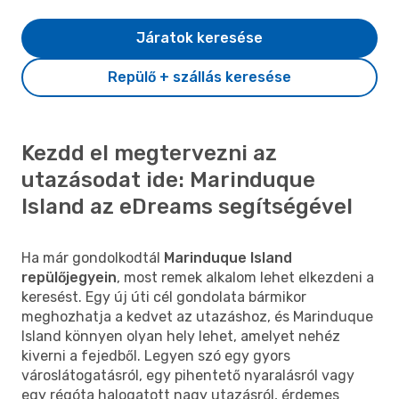
Járatok keresése
Repülő + szállás keresése
Kezdd el megtervezni az
utazásodat ide: Marinduque
Island az eDreams segítségével
Ha már gondolkodtál
Marinduque Island
repülőjegyein
, most remek alkalom lehet elkezdeni a
keresést. Egy új úti cél gondolata bármikor
meghozhatja a kedvet az utazáshoz, és Marinduque
Island könnyen olyan hely lehet, amelyet nehéz
kiverni a fejedből. Legyen szó egy gyors
városlátogatásról, egy pihentető nyaralásról vagy
egy régóta halogatott nagy utazásról, érdemes