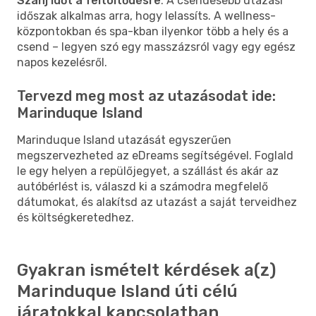
Szánj időt a feltöltődésre
: A csendesebb utazási
időszak alkalmas arra, hogy lelassíts. A wellness-
központokban és spa-kban ilyenkor több a hely és a
csend – legyen szó egy masszázsról vagy egy egész
napos kezelésről.
Tervezd meg most az utazásodat ide:
Marinduque Island
Marinduque Island utazását egyszerűen
megszervezheted az eDreams segítségével. Foglald
le egy helyen a repülőjegyet, a szállást és akár az
autóbérlést is, válaszd ki a számodra megfelelő
dátumokat, és alakítsd az utazást a saját terveidhez
és költségkeretedhez.
Gyakran ismételt kérdések a(z)
Marinduque Island úti célú
járatokkal kapcsolatban