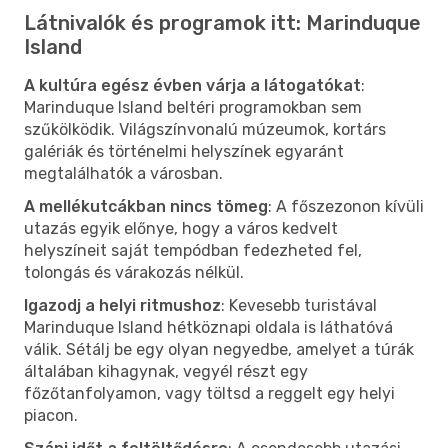
Látnivalók és programok itt: Marinduque
Island
A kultúra egész évben várja a látogatókat
:
Marinduque Island beltéri programokban sem
szűkölködik. Világszínvonalú múzeumok, kortárs
galériák és történelmi helyszínek egyaránt
megtalálhatók a városban.
A mellékutcákban nincs tömeg
: A főszezonon kívüli
utazás egyik előnye, hogy a város kedvelt
helyszíneit saját tempódban fedezheted fel,
tolongás és várakozás nélkül.
Igazodj a helyi ritmushoz
: Kevesebb turistával
Marinduque Island hétköznapi oldala is láthatóvá
válik. Sétálj be egy olyan negyedbe, amelyet a túrák
általában kihagynak, vegyél részt egy
főzőtanfolyamon, vagy töltsd a reggelt egy helyi
piacon.