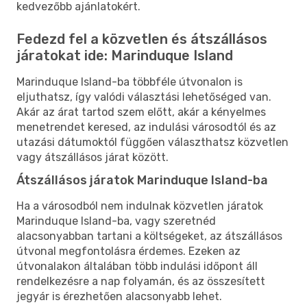
kedvezőbb ajánlatokért.
Fedezd fel a közvetlen és átszállásos
járatokat ide: Marinduque Island
Marinduque Island-ba többféle útvonalon is
eljuthatsz, így valódi választási lehetőséged van.
Akár az árat tartod szem előtt, akár a kényelmes
menetrendet keresed, az indulási városodtól és az
utazási dátumoktól függően választhatsz közvetlen
vagy átszállásos járat között.
Átszállásos járatok Marinduque Island-ba
Ha a városodból nem indulnak közvetlen járatok
Marinduque Island-ba, vagy szeretnéd
alacsonyabban tartani a költségeket, az átszállásos
útvonal megfontolásra érdemes. Ezeken az
útvonalakon általában több indulási időpont áll
rendelkezésre a nap folyamán, és az összesített
jegyár is érezhetően alacsonyabb lehet.