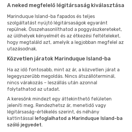
A neked megfelelő légitársaság kiválasztása
Marinduque Island-ba fapados és teljes
szolgáltatást nyújtó légitársaságok egyaránt
repülnek. Összehasonlíthatod a poggyászkereteket,
az ülőhelyek kényelmét és az étkezési feltételeket,
hogy megtaláld azt, amelyik a legjobban megfelel az
utazásodnak.
Közvetlen járatok Marinduque Island-ba
Ha az idő fontosabb, mint az ár, a közvetlen járat a
legegyszerűbb megoldás. Nincs átszállóterminál,
nincs várakozás – leszállás után azonnal
folytathatod az utadat.
A keresőnk mindezt egy áttekinthető felületen
jeleníti meg. Rendezhetsz ár, menetidő vagy
légitársaság-értékelés szerint, és néhány
kattintással
lefoglalhatod a Marinduque Island-ba
szóló jegyedet
.