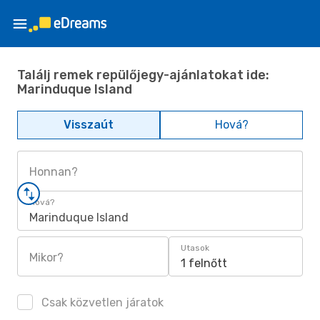
Találj remek repülőjegy-ajánlatokat ide:
Marinduque Island
Visszaút
Hová?
Honnan?
Hová?
Marinduque Island
Utasok
Mikor?
1 felnőtt
Csak közvetlen járatok