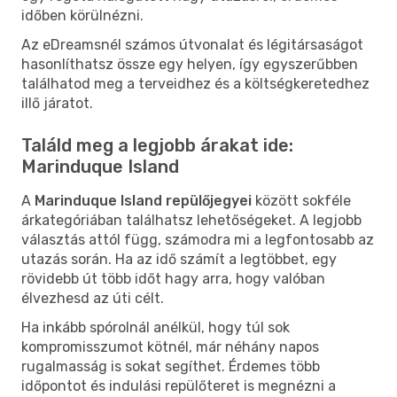
időben körülnézni.
Az eDreamsnél számos útvonalat és légitársaságot
hasonlíthatsz össze egy helyen, így egyszerűbben
találhatod meg a terveidhez és a költségkeretedhez
illő járatot.
Találd meg a legjobb árakat ide:
Marinduque Island
A
Marinduque Island repülőjegyei
között sokféle
árkategóriában találhatsz lehetőségeket. A legjobb
választás attól függ, számodra mi a legfontosabb az
utazás során. Ha az idő számít a legtöbbet, egy
rövidebb út több időt hagy arra, hogy valóban
élvezhesd az úti célt.
Ha inkább spórolnál anélkül, hogy túl sok
kompromisszumot kötnél, már néhány napos
rugalmasság is sokat segíthet. Érdemes több
időpontot és indulási repülőteret is megnézni a