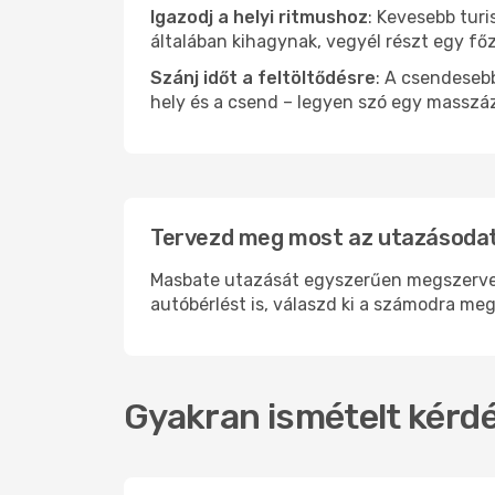
Igazodj a helyi ritmushoz
: Kevesebb turi
általában kihagynak, vegyél részt egy fő
Szánj időt a feltöltődésre
: A csendesebb
hely és a csend – legyen szó egy masszáz
Tervezd meg most az utazásodat
Masbate utazását egyszerűen megszervezh
autóbérlést is, válaszd ki a számodra meg
Gyakran ismételt kérdé