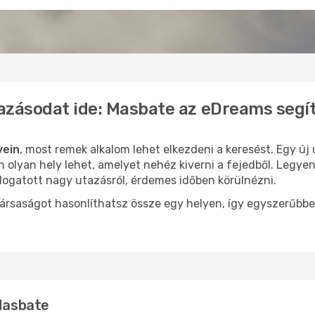
azásodat ide: Masbate az eDreams segí
yein
, most remek alkalom lehet elkezdeni a keresést. Egy új
olyan hely lehet, amelyet nehéz kiverni a fejedből. Legyen
logatott nagy utazásról, érdemes időben körülnézni.
ársaságot hasonlíthatsz össze egy helyen, így egyszerűbbe
 Masbate