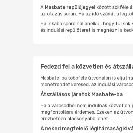
A
Masbate repülőjegyei
között sokféle á
az utazás során. Ha az idő számít a legtö
Ha inkább spórolnál anélkül, hogy túl s
és indulási repülőteret is megnézni a ked
Fedezd fel a közvetlen és átszál
Masbate-ba többféle útvonalon is eljuthat
menetrendet keresed, az indulási városod
Átszállásos járatok Masbate-ba
Ha a városodból nem indulnak közvetlen j
megfontolásra érdemes. Ezeken az útvonal
érezhetően alacsonyabb lehet.
A neked megfelelő légitársaság kiv