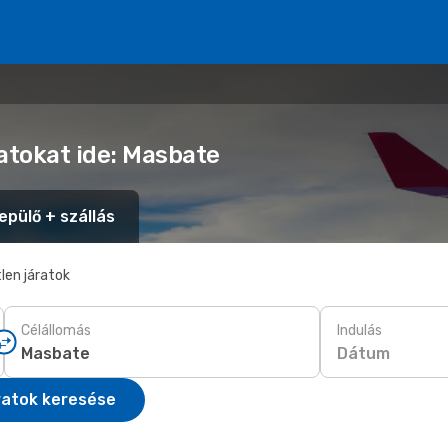
atokat ide: Masbate
epülő + szállás
len járatok
Célállomás
Indulás
Dátum
ratok keresése