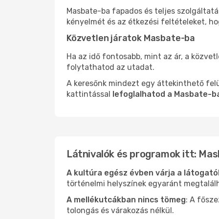
Masbate-ba fapados és teljes szolgáltatá
kényelmét és az étkezési feltételeket, h
Közvetlen járatok Masbate-ba
Ha az idő fontosabb, mint az ár, a közvet
folytathatod az utadat.
A keresőnk mindezt egy áttekinthető felü
kattintással
lefoglalhatod a Masbate-b
Látnivalók és programok itt: Ma
A kultúra egész évben várja a látogat
történelmi helyszínek egyaránt megtalál
A mellékutcákban nincs tömeg
: A fősz
tolongás és várakozás nélkül.