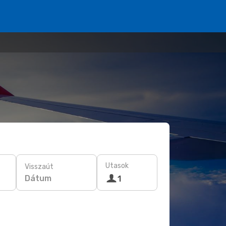
Utasok
Visszaút
Dátum
1