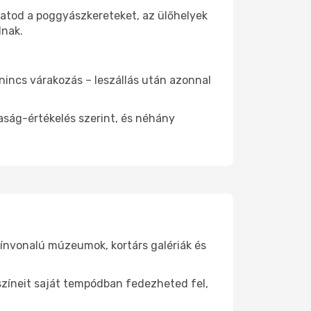
hatod a poggyászkereteket, az ülőhelyek
dnak.
 nincs várakozás – leszállás után azonnal
aság-értékelés szerint, és néhány
zínvonalú múzeumok, kortárs galériák és
yszíneit saját tempódban fedezheted fel,