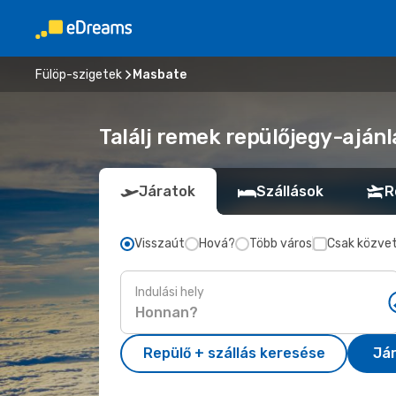
Fülöp-szigetek
Masbate
Találj remek repülőjegy-ajánl
Járatok
Szállások
R
Visszaút
Hová?
Több város
Csak közvet
Indulási hely
Repülő + szállás keresése
Já