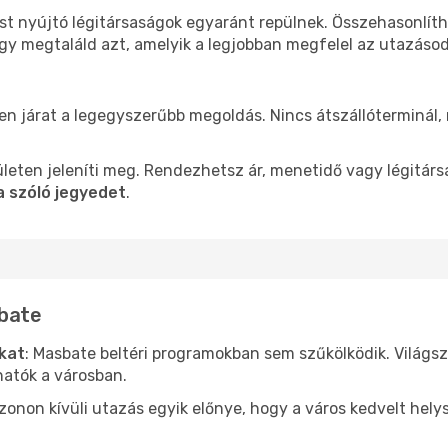
st nyújtó légitársaságok egyaránt repülnek. Összehasonlít
ogy megtaláld azt, amelyik a legjobban megfelel az utazáso
len járat a legegyszerűbb megoldás. Nincs átszállóterminál,
leten jeleníti meg. Rendezhetsz ár, menetidő vagy légitárs
a szóló jegyedet
.
sbate
ókat
: Masbate beltéri programokban sem szűkölködik. Világs
hatók a városban.
ezonon kívüli utazás egyik előnye, hogy a város kedvelt hel