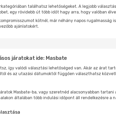
rkategóriában találhatsz lehetőségeket. A legjobb választá
bbet, egy rövidebb út több időt hagy arra, hogy valóban élve
ok kompromisszumot kötnél, már néhány napos rugalmasság is
vezőbb ajánlatokért.
lásos járatokat ide: Masbate
sz, így valódi választási lehetőséged van. Akár az árat tar
tól és az utazási dátumoktól függően választhatsz közvetle
áratok Masbate-ba, vagy szeretnéd alacsonyabban tartani a
akon általában több indulási időpont áll rendelkezésre a na
álasztása