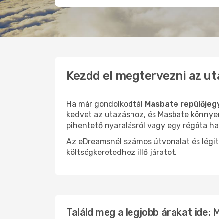
Kezdd el megtervezni az ut
Ha már gondolkodtál
Masbate repülőjeg
kedvet az utazáshoz, és Masbate könnyen 
pihentető nyaralásról vagy egy régóta ha
Az eDreamsnél számos útvonalat és légit
költségkeretedhez illő járatot.
Találd meg a legjobb árakat ide: