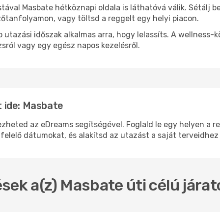
stával Masbate hétköznapi oldala is láthatóvá válik. Sétálj 
zőtanfolyamon, vagy töltsd a reggelt egy helyi piacon.
 utazási időszak alkalmas arra, hogy lelassíts. A wellness-
sról vagy egy egész napos kezelésről.
 ide: Masbate
eted az eDreams segítségével. Foglald le egy helyen a repü
felelő dátumokat, és alakítsd az utazást a saját terveidhez
sek a(z) Masbate úti célú jára