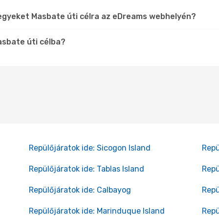
jegyeket Masbate úti célra az eDreams webhelyén?
asbate úti célba?
Repülőjáratok ide: Sicogon Island
Repü
Repülőjáratok ide: Tablas Island
Repü
Repülőjáratok ide: Calbayog
Repü
Repülőjáratok ide: Marinduque Island
Repü