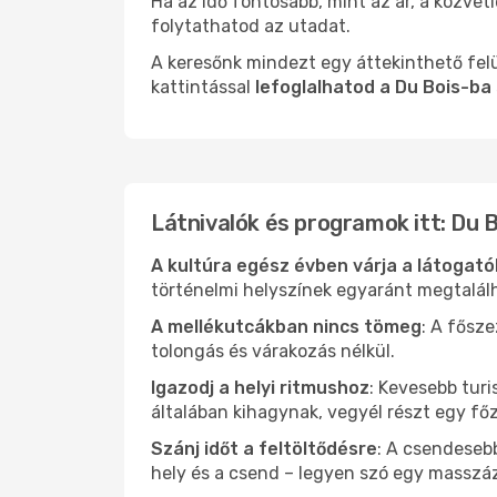
Ha az idő fontosabb, mint az ár, a közvet
folytathatod az utadat.
A keresőnk mindezt egy áttekinthető felü
kattintással
lefoglalhatod a Du Bois-ba
Látnivalók és programok itt: Du 
A kultúra egész évben várja a látogat
történelmi helyszínek egyaránt megtalál
A mellékutcákban nincs tömeg
: A fősz
tolongás és várakozás nélkül.
Igazodj a helyi ritmushoz
: Kevesebb turi
általában kihagynak, vegyél részt egy fő
Szánj időt a feltöltődésre
: A csendesebb
hely és a csend – legyen szó egy masszáz