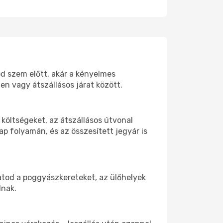
od szem előtt, akár a kényelmes
n vagy átszállásos járat között.
költségeket, az átszállásos útvonal
p folyamán, és az összesített jegyár is
atod a poggyászkereteket, az ülőhelyek
dnak.