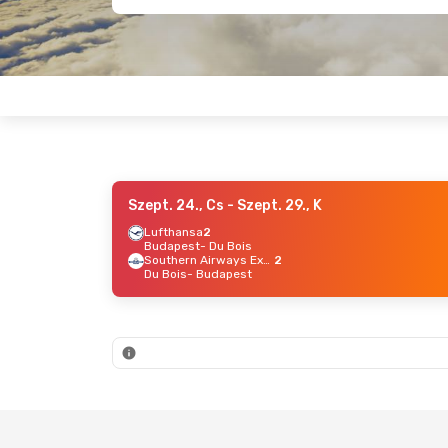
Szept. 24., Cs
- Szept. 29., K
Lufthansa
2
Budapest
- Du Bois
Southern Airways Express
2
Du Bois
- Budapest