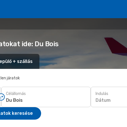
atokat ide: Du Bois
epülő + szállás
len járatok
Célállomás
Indulás
Dátum
ratok keresése