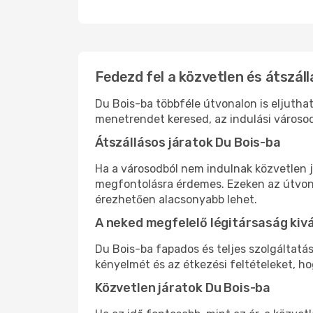
Fedezd fel a közvetlen és átszáll
Du Bois-ba többféle útvonalon is eljuthat
menetrendet keresed, az indulási városod
Átszállásos járatok Du Bois-ba
Ha a városodból nem indulnak közvetlen j
megfontolásra érdemes. Ezeken az útvonal
érezhetően alacsonyabb lehet.
A neked megfelelő légitársaság kiv
Du Bois-ba fapados és teljes szolgáltatá
kényelmét és az étkezési feltételeket, h
Közvetlen járatok Du Bois-ba