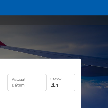
Utasok
Visszaút
Dátum
1