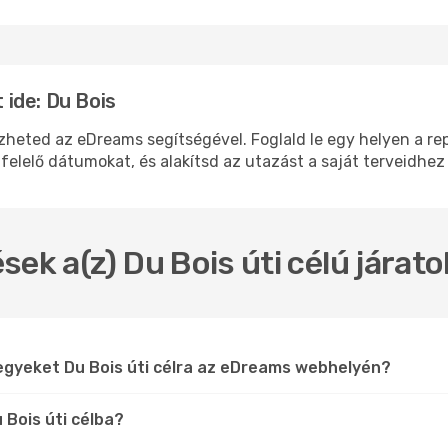
ide: Du Bois
ted az eDreams segítségével. Foglald le egy helyen a repü
felelő dátumokat, és alakítsd az utazást a saját terveidhez
sek a(z) Du Bois úti célú járat
egyeket Du Bois úti célra az eDreams webhelyén?
 Bois úti célba?