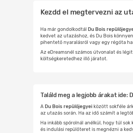
Kezdd el megtervezni az ut
Ha már gondolkodtál
Du Bois repülőjegy
kedvet az utazáshoz, és Du Bois könnyen 
pihentető nyaralásról vagy egy régóta ha
Az eDreamsnél számos útvonalat és légit
költségkeretedhez illő járatot.
Találd meg a legjobb árakat ide: 
A
Du Bois repülőjegyei
között sokféle ár
az utazás során. Ha az idő számít a legtö
Ha inkább spórolnál anélkül, hogy túl s
és indulási repülőteret is megnézni a ked