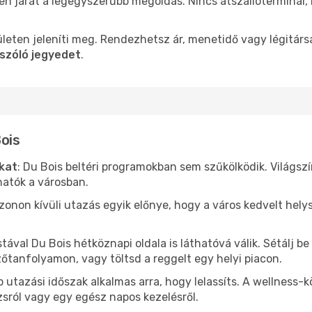
len járat a legegyszerűbb megoldás. Nincs átszállóterminál,
leten jeleníti meg. Rendezhetsz ár, menetidő vagy légitárs
 szóló jegyedet
.
Bois
ókat
: Du Bois beltéri programokban sem szűkölködik. Világsz
hatók a városban.
ezonon kívüli utazás egyik előnye, hogy a város kedvelt hel
stával Du Bois hétköznapi oldala is láthatóvá válik. Sétálj 
zőtanfolyamon, vagy töltsd a reggelt egy helyi piacon.
 utazási időszak alkalmas arra, hogy lelassíts. A wellness-
sról vagy egy egész napos kezelésről.