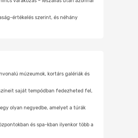
 nincs várakozás – leszállás után azonnal
aság-értékelés szerint, és néhány
ínvonalú múzeumok, kortárs galériák és
yszíneit saját tempódban fedezheted fel,
be egy olyan negyedbe, amelyet a túrák
központokban és spa-kban ilyenkor több a