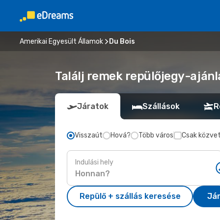
Amerikai Egyesült Államok
Du Bois
Találj remek repülőjegy-ajánl
Járatok
Szállások
R
Visszaút
Hová?
Több város
Csak közvet
Indulási hely
Repülő + szállás keresése
Já