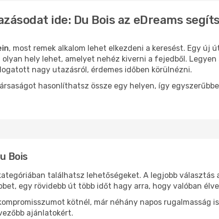
azásodat ide: Du Bois az eDreams segít
ein
, most remek alkalom lehet elkezdeni a keresést. Egy új 
olyan hely lehet, amelyet nehéz kiverni a fejedből. Legyen 
logatott nagy utazásról, érdemes időben körülnézni.
ársaságot hasonlíthatsz össze egy helyen, így egyszerűbbe
Du Bois
kategóriában találhatsz lehetőségeket. A legjobb választás
bbet, egy rövidebb út több időt hagy arra, hogy valóban élve
ok kompromisszumot kötnél, már néhány napos rugalmasság is
vezőbb ajánlatokért.