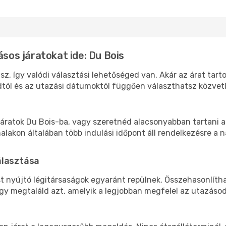
ásos járatokat ide: Du Bois
sz, így valódi választási lehetőséged van. Akár az árat tart
tól és az utazási dátumoktól függően választhatsz közvetle
áratok Du Bois-ba, vagy szeretnéd alacsonyabban tartani a 
akon általában több indulási időpont áll rendelkezésre a na
álasztása
st nyújtó légitársaságok egyaránt repülnek. Összehasonlíth
ogy megtaláld azt, amelyik a legjobban megfelel az utazáso