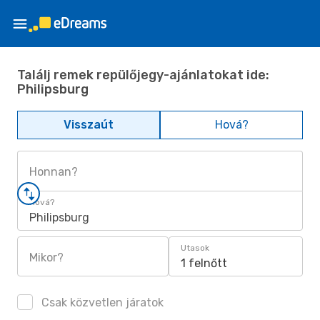
Találj remek repülőjegy-ajánlatokat ide:
Philipsburg
Visszaút
Hová?
Honnan?
Hová?
Philipsburg
Utasok
Mikor?
1 felnőtt
Csak közvetlen járatok