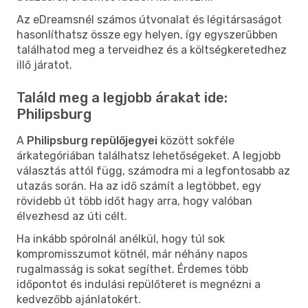
Az eDreamsnél számos útvonalat és légitársaságot
hasonlíthatsz össze egy helyen, így egyszerűbben
találhatod meg a terveidhez és a költségkeretedhez
illő járatot.
Találd meg a legjobb árakat ide:
Philipsburg
A
Philipsburg repülőjegyei
között sokféle
árkategóriában találhatsz lehetőségeket. A legjobb
választás attól függ, számodra mi a legfontosabb az
utazás során. Ha az idő számít a legtöbbet, egy
rövidebb út több időt hagy arra, hogy valóban
élvezhesd az úti célt.
Ha inkább spórolnál anélkül, hogy túl sok
kompromisszumot kötnél, már néhány napos
rugalmasság is sokat segíthet. Érdemes több
időpontot és indulási repülőteret is megnézni a
kedvezőbb ajánlatokért.