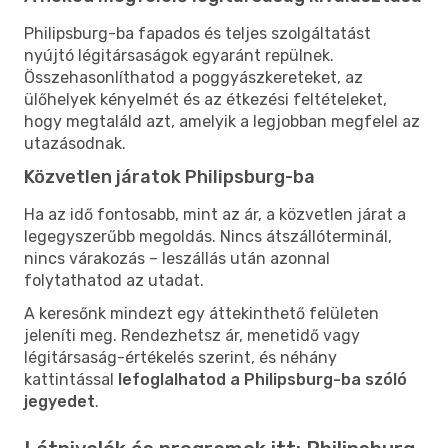
Philipsburg-ba fapados és teljes szolgáltatást
nyújtó légitársaságok egyaránt repülnek.
Összehasonlíthatod a poggyászkereteket, az
ülőhelyek kényelmét és az étkezési feltételeket,
hogy megtaláld azt, amelyik a legjobban megfelel az
utazásodnak.
Közvetlen járatok Philipsburg-ba
Ha az idő fontosabb, mint az ár, a közvetlen járat a
legegyszerűbb megoldás. Nincs átszállóterminál,
nincs várakozás – leszállás után azonnal
folytathatod az utadat.
A keresőnk mindezt egy áttekinthető felületen
jeleníti meg. Rendezhetsz ár, menetidő vagy
légitársaság-értékelés szerint, és néhány
kattintással
lefoglalhatod a Philipsburg-ba szóló
jegyedet
.