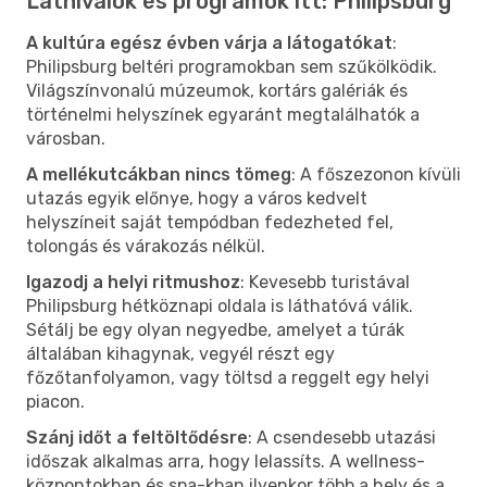
Látnivalók és programok itt: Philipsburg
A kultúra egész évben várja a látogatókat
:
Philipsburg beltéri programokban sem szűkölködik.
Világszínvonalú múzeumok, kortárs galériák és
történelmi helyszínek egyaránt megtalálhatók a
városban.
A mellékutcákban nincs tömeg
: A főszezonon kívüli
utazás egyik előnye, hogy a város kedvelt
helyszíneit saját tempódban fedezheted fel,
tolongás és várakozás nélkül.
Igazodj a helyi ritmushoz
: Kevesebb turistával
Philipsburg hétköznapi oldala is láthatóvá válik.
Sétálj be egy olyan negyedbe, amelyet a túrák
általában kihagynak, vegyél részt egy
főzőtanfolyamon, vagy töltsd a reggelt egy helyi
piacon.
Szánj időt a feltöltődésre
: A csendesebb utazási
időszak alkalmas arra, hogy lelassíts. A wellness-
központokban és spa-kban ilyenkor több a hely és a