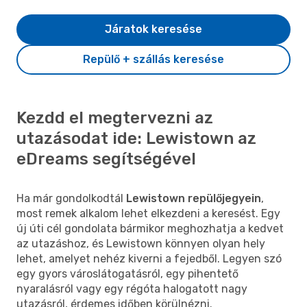
Járatok keresése
Repülő + szállás keresése
Kezdd el megtervezni az
utazásodat ide: Lewistown az
eDreams segítségével
Ha már gondolkodtál
Lewistown repülőjegyein
,
most remek alkalom lehet elkezdeni a keresést. Egy
új úti cél gondolata bármikor meghozhatja a kedvet
az utazáshoz, és Lewistown könnyen olyan hely
lehet, amelyet nehéz kiverni a fejedből. Legyen szó
egy gyors városlátogatásról, egy pihentető
nyaralásról vagy egy régóta halogatott nagy
utazásról, érdemes időben körülnézni.