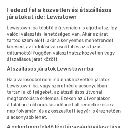
Fedezd fel a közvetlen és átszállásos
járatokat ide: Lewistown
Lewistown-ba többféle útvonalon is eljuthatsz, így
valódi választási lehetőséged van. Akár az árat
tartod szem előtt, akár a kényelmes menetrendet
keresed, az indulási városodtól és az utazási
dátumoktól függően választhatsz közvetlen vagy
átszállásos járat között.
Átszállásos járatok Lewistown-ba
Ha a városodból nem indulnak közvetlen járatok
Lewistown-ba, vagy szeretnéd alacsonyabban
tartani a költségeket, az átszállásos útvonal
megfontolásra érdemes. Ezeken az útvonalakon
általában több indulási időpont áll rendelkezésre a
nap folyamán, és az összesített jegyár is érezhetően
alacsonyabb lehet.
A neked megfelelő légitársaság kiválasztása