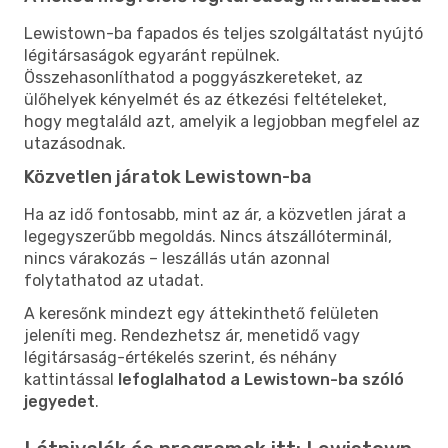
Lewistown-ba fapados és teljes szolgáltatást nyújtó
légitársaságok egyaránt repülnek.
Összehasonlíthatod a poggyászkereteket, az
ülőhelyek kényelmét és az étkezési feltételeket,
hogy megtaláld azt, amelyik a legjobban megfelel az
utazásodnak.
Közvetlen járatok Lewistown-ba
Ha az idő fontosabb, mint az ár, a közvetlen járat a
legegyszerűbb megoldás. Nincs átszállóterminál,
nincs várakozás – leszállás után azonnal
folytathatod az utadat.
A keresőnk mindezt egy áttekinthető felületen
jeleníti meg. Rendezhetsz ár, menetidő vagy
légitársaság-értékelés szerint, és néhány
kattintással
lefoglalhatod a Lewistown-ba szóló
jegyedet
.