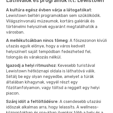
Látnivalók és programok itt: Lewistown
A kultúra egész évben várja a látogatókat
:
Lewistown beltéri programokban sem szűkölködik.
Világszínvonalú múzeumok, kortárs galériák és
történelmi helyszínek egyaránt megtalálhatók a
városban.
A mellékutcákban nincs tömeg
: A főszezonon kívüli
utazás egyik előnye, hogy a város kedvelt
helyszíneit saját tempódban fedezheted fel,
tolongás és várakozás nélkül.
Igazodj a helyi ritmushoz
: Kevesebb turistával
Lewistown hétköznapi oldala is láthatóvá válik.
Sétálj be egy olyan negyedbe, amelyet a túrák
általában kihagynak, vegyél részt egy
főzőtanfolyamon, vagy töltsd a reggelt egy helyi
piacon.
Szánj időt a feltöltődésre
: A csendesebb utazási
időszak alkalmas arra, hogy lelassíts. A wellness-
központokban és spa-kban ilyenkor több a hely és a