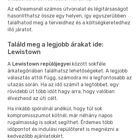
Az eDreamsnél számos útvonalat és légitársaságot
hasonlíthatsz össze egy helyen, így egyszerűbben
találhatod meg a terveidhez és a költségkeretedhez
illő járatot.
Találd meg a legjobb árakat ide:
Lewistown
A
Lewistown repülőjegyei
között sokféle
árkategóriában találhatsz lehetőségeket. A legjobb
választás attól függ, számodra mi a legfontosabb az
utazás során. Ha az idő számít a legtöbbet, egy
rövidebb út több időt hagy arra, hogy valóban
élvezhesd az úti célt.
Ha inkább spórolnál anélkül, hogy túl sok
kompromisszumot kötnél, már néhány napos
rugalmasság is sokat segíthet. Érdemes több
időpontot és indulási repülőteret is megnézni a
kedvezőbb ajánlatokért.