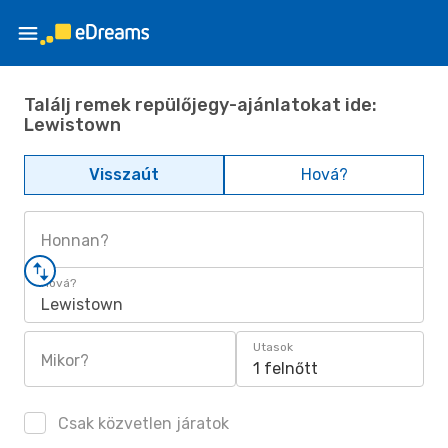
Találj remek repülőjegy-ajánlatokat ide:
Lewistown
Visszaút
Hová?
Honnan?
Hová?
Lewistown
Utasok
Mikor?
1 felnőtt
Csak közvetlen járatok