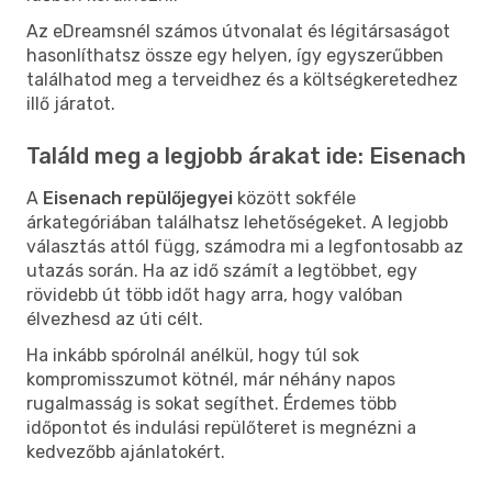
Az eDreamsnél számos útvonalat és légitársaságot
hasonlíthatsz össze egy helyen, így egyszerűbben
találhatod meg a terveidhez és a költségkeretedhez
illő járatot.
Találd meg a legjobb árakat ide: Eisenach
A
Eisenach repülőjegyei
között sokféle
árkategóriában találhatsz lehetőségeket. A legjobb
választás attól függ, számodra mi a legfontosabb az
utazás során. Ha az idő számít a legtöbbet, egy
rövidebb út több időt hagy arra, hogy valóban
élvezhesd az úti célt.
Ha inkább spórolnál anélkül, hogy túl sok
kompromisszumot kötnél, már néhány napos
rugalmasság is sokat segíthet. Érdemes több
időpontot és indulási repülőteret is megnézni a
kedvezőbb ajánlatokért.