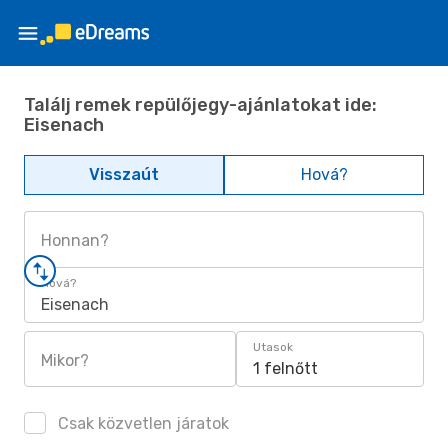
Találj remek repülőjegy-ajánlatokat ide:
Eisenach
Visszaút
Hová?
Honnan?
Hová?
Eisenach
Utasok
Mikor?
1 felnőtt
Csak közvetlen járatok