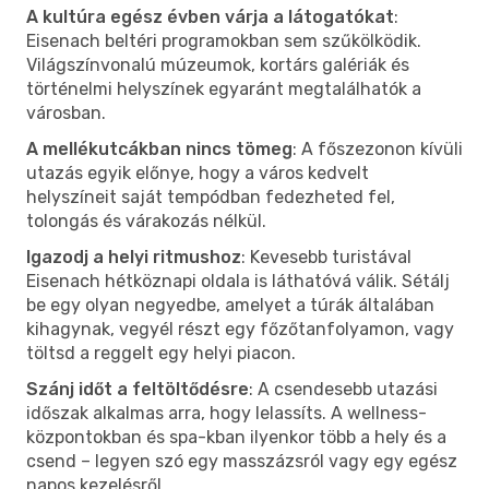
A kultúra egész évben várja a látogatókat
:
Eisenach beltéri programokban sem szűkölködik.
Világszínvonalú múzeumok, kortárs galériák és
történelmi helyszínek egyaránt megtalálhatók a
városban.
A mellékutcákban nincs tömeg
: A főszezonon kívüli
utazás egyik előnye, hogy a város kedvelt
helyszíneit saját tempódban fedezheted fel,
tolongás és várakozás nélkül.
Igazodj a helyi ritmushoz
: Kevesebb turistával
Eisenach hétköznapi oldala is láthatóvá válik. Sétálj
be egy olyan negyedbe, amelyet a túrák általában
kihagynak, vegyél részt egy főzőtanfolyamon, vagy
töltsd a reggelt egy helyi piacon.
Szánj időt a feltöltődésre
: A csendesebb utazási
időszak alkalmas arra, hogy lelassíts. A wellness-
központokban és spa-kban ilyenkor több a hely és a
csend – legyen szó egy masszázsról vagy egy egész
napos kezelésről.