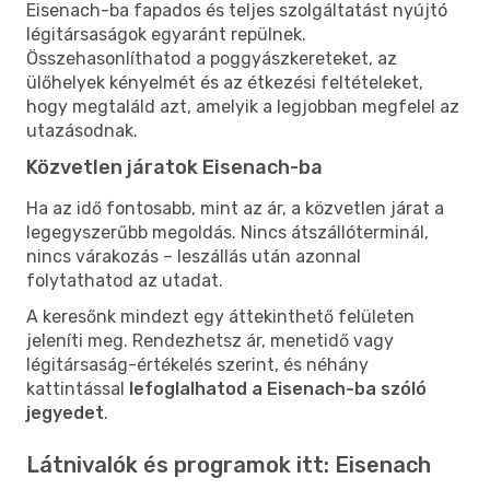
Eisenach-ba fapados és teljes szolgáltatást nyújtó
légitársaságok egyaránt repülnek.
Összehasonlíthatod a poggyászkereteket, az
ülőhelyek kényelmét és az étkezési feltételeket,
hogy megtaláld azt, amelyik a legjobban megfelel az
utazásodnak.
Közvetlen járatok Eisenach-ba
Ha az idő fontosabb, mint az ár, a közvetlen járat a
legegyszerűbb megoldás. Nincs átszállóterminál,
nincs várakozás – leszállás után azonnal
folytathatod az utadat.
A keresőnk mindezt egy áttekinthető felületen
jeleníti meg. Rendezhetsz ár, menetidő vagy
légitársaság-értékelés szerint, és néhány
kattintással
lefoglalhatod a Eisenach-ba szóló
jegyedet
.
Látnivalók és programok itt: Eisenach