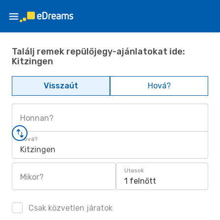
Találj remek repülőjegy-ajánlatokat ide:
Kitzingen
Visszaút
Hová?
Honnan?
Hová?
Kitzingen
Utasok
Mikor?
1 felnőtt
Csak közvetlen járatok