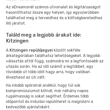
Az eDreamsnél számos útvonalat és légitársaságot
hasonlíthatsz össze egy helyen, így egyszerűbben
találhatod meg a terveidhez és a költségkeretedhez
illő járatot.
Találd meg a legjobb árakat ide:
Kitzingen
A
Kitzingen repülőjegyei
között sokféle
árkategóriában találhatsz lehetőségeket. A legjobb
választás attól függ, számodra mi a legfontosabb az
utazás során. Ha az idő számít a legtöbbet, egy
rövidebb út több időt hagy arra, hogy valóban
élvezhesd az úti célt.
Ha inkább spórolnál anélkül, hogy túl sok
kompromisszumot kötnél, már néhány napos
rugalmasság is sokat segíthet. Érdemes több
időpontot és indulási repülőteret is megnézni a
kedvezőbb ajánlatokért.