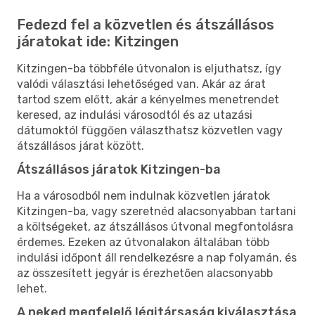
Fedezd fel a közvetlen és átszállásos
járatokat ide: Kitzingen
Kitzingen-ba többféle útvonalon is eljuthatsz, így
valódi választási lehetőséged van. Akár az árat
tartod szem előtt, akár a kényelmes menetrendet
keresed, az indulási városodtól és az utazási
dátumoktól függően választhatsz közvetlen vagy
átszállásos járat között.
Átszállásos járatok Kitzingen-ba
Ha a városodból nem indulnak közvetlen járatok
Kitzingen-ba, vagy szeretnéd alacsonyabban tartani
a költségeket, az átszállásos útvonal megfontolásra
érdemes. Ezeken az útvonalakon általában több
indulási időpont áll rendelkezésre a nap folyamán, és
az összesített jegyár is érezhetően alacsonyabb
lehet.
A neked megfelelő légitársaság kiválasztása