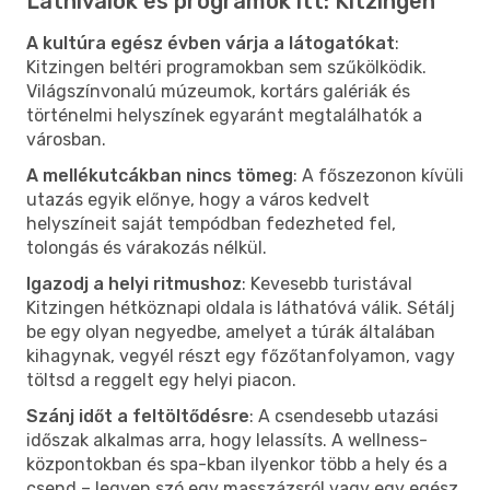
Látnivalók és programok itt: Kitzingen
A kultúra egész évben várja a látogatókat
:
Kitzingen beltéri programokban sem szűkölködik.
Világszínvonalú múzeumok, kortárs galériák és
történelmi helyszínek egyaránt megtalálhatók a
városban.
A mellékutcákban nincs tömeg
: A főszezonon kívüli
utazás egyik előnye, hogy a város kedvelt
helyszíneit saját tempódban fedezheted fel,
tolongás és várakozás nélkül.
Igazodj a helyi ritmushoz
: Kevesebb turistával
Kitzingen hétköznapi oldala is láthatóvá válik. Sétálj
be egy olyan negyedbe, amelyet a túrák általában
kihagynak, vegyél részt egy főzőtanfolyamon, vagy
töltsd a reggelt egy helyi piacon.
Szánj időt a feltöltődésre
: A csendesebb utazási
időszak alkalmas arra, hogy lelassíts. A wellness-
központokban és spa-kban ilyenkor több a hely és a
csend – legyen szó egy masszázsról vagy egy egész